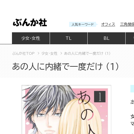
オフィス
三角関
人気キーワード
少女・女性
TL
BL
ぶんか社TOP
少女・女性
あの人に内緒で一度だけ （1）
あの人に内緒で一度だけ （1）