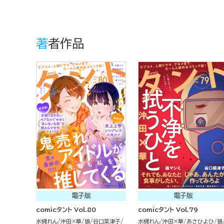
著者作品
電子版
電子版
comicタント Vol.80
comicタント Vol.79
水槻れん
沖田×華
狼
谷口菜津子
水槻れん
沖田×華
あさひよひ
狼