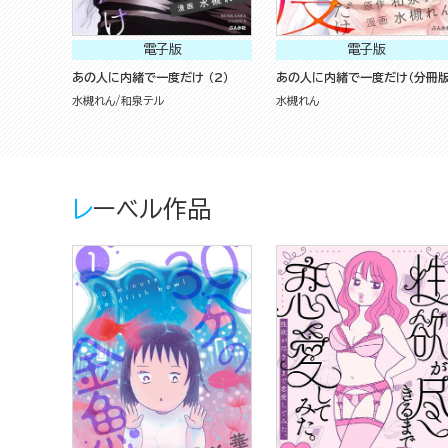
電子版
電子版
あの人に内緒で一度だけ （2）
あの人に内緒で一度だけ（分冊版
水槻れん
和泉テル
水槻れん
レーベル作品