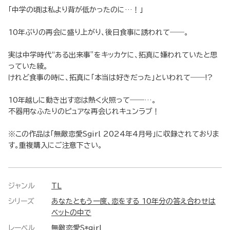
「中学の頃は私より背が低かったのに…！」
10年ぶりの再会に盛り上がり、後日食事に誘われて――。
実は中学時代“ある出来事”をキッカケに、拓真に嫌われていたと思
っていた綾。
けれど食事の時に、拓真に「本当は好きだった」といわれて――!?
10年越しに動き出す恋は熱く火照って――…。
不器用なふたりのピュアな再会じれキュンラブ！
※この作品は「無敵恋愛Sgirl 2024年4月号」に収録されておりま
す。重複購入にご注意下さい。
ジャンル
TL
シリーズ
あなたともう一度、恋をする 10年分の答え合わせは
ベットの中で
レーベル
無敵恋愛S*girl