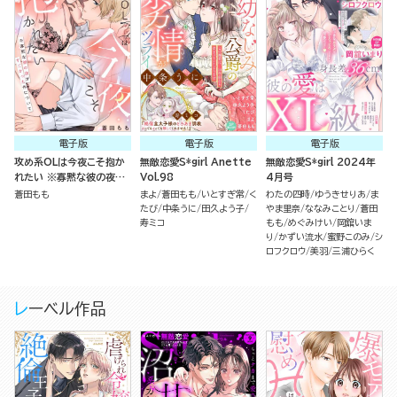
電子版
電子版
電子版
攻め系OLは今夜こそ抱か
無敵恋愛S*girl Anette
無敵恋愛S*girl 2024年
れたい ※寡黙な彼の夜が
Vol.98
4月号
すごかった件について（単
蒼田もも
まよ
蒼田もも
いとすぎ常
く
わたの四時
ゆうきせりあ
ま
話版）
たび
中条うに
田久よう子
やま里奈
ななみことり
蒼田
寿ミコ
もも
めぐみけい
岡舘いま
り
かずい流水
蜜野このみ
シ
ロフクロウ
美羽
三浦ひらく
レーベル作品