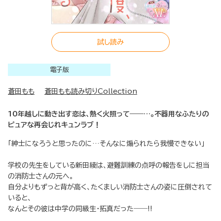
試し読み
電子版
蒼田もも
蒼田もも読み切りCollection
10年越しに動き出す恋は、熱く火照って――…。不器用なふたりの
ピュアな再会じれキュンラブ！
「紳士になろうと思ったのに…そんなに煽られたら我慢できない」
学校の先生をしている新田綾は、避難訓練の点呼の報告をしに担当
の消防士さんの元へ。
自分よりもずっと背が高く、たくましい消防士さんの姿に圧倒されて
いると、
なんとその彼は中学の同級生・拓真だった――!!