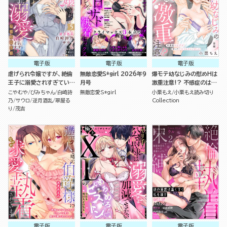
電子版
電子版
電子版
虐げられ令嬢ですが、絶倫
無敵恋愛S*girl 2026年9
爆モテ幼なじみの慰めHは
王子に溺愛されすぎていま
月号
激重注意!? 不感症のはず
す!?（※昼も夜も）アンソ
が即イキさせられちゃいま
こやむや
ぴみちゃん
白崎詩
無敵恋愛S*girl
小栗もえ
小栗もえ読み切り
ロジー （5）
した（単話版）
乃
サウロ
逆月酒乱
翠屋る
Collection
り
茂吉
電子版
電子版
電子版