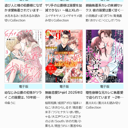
遊び人と噂の伯爵様になぜ
ヤリ手の公爵様は溺愛を加
絶倫執着系カレの束縛セッ
か求愛執着されています
減できない ～極上XLのめ
クス 彼の溺愛は重く甘く私
～絶倫わからセックスでど
ろめろピストン 今日も明日
を壊す （2）
水月あるみ
水月あるみ読み
ユイザキサメ
ユイザキサメ読
小田島ぽっぽ
沢ワカ
青島嘉
ちゅパコ愛を奥まで教え込
も、その先も…～（単話版）
切りCollection
み切りCollection
野
おけいど
くにしげ
ウル
まれて～（単話版）
電子版
電子版
電子版
幼なじみ公爵の劣情がツラ
無敵恋愛S*girl 2026年8
理性崩壊な元カレに執着愛
イ この溺愛は、10年前から
月号
で迫られています ～2年ぶ
決まっていたようです （3）
りの再会でメロついたら抱
中条うに
桜咲和美
成田アポロ
稲本い
黒川えむ
黒川えむ読み切り
き潰されました～（単話版）
ねこ
おおひらしるす
南志都
Collection
米子
フジヒナタ
いまい野し
ゃる
大江戸ウメコ
てばさき
のぶお
South
おのだ南
小
栗もえ
雨笠うれい
黒宮ゆね