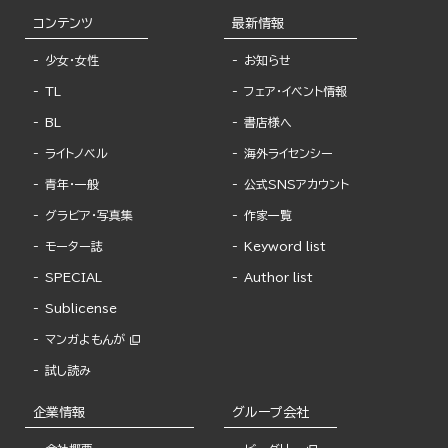
コンテンツ
最新情報
少女・女性
お知らせ
TL
フェア・イベント情報
BL
書店様へ
ライトノベル
海外ライセンシー
青年・一般
公式SNSアカウント
グラビア・写真集
作家一覧
モーター誌
Keyword list
SPECIAL
Author list
Sublicense
マンガよもんが
試し読み
企業情報
グループ会社