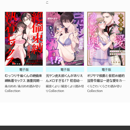
こ
電子版
電子版
電子版
むっつり千紘くんの絶倫束
元ヤン虎太郎くんがありえ
オジサマ侯爵と仮初め婚約
縛執着セックス 激重同期の
んメロすぎる!? 初恋幼な
没落令嬢は一途な愛をカラ
クソデカ愛でハメ堕とされ
じみのとろとろ執愛セック
ダの奥まで注ぎ込まれて
粂川めめ
粂川めめ読み切り
絹宮くより
絹宮くより読み切
くらさわ
くらさわ読み切り
ました（単話版）
スで抱き潰されて（単話版）
（単話版）
Collection
りCollection
Collection