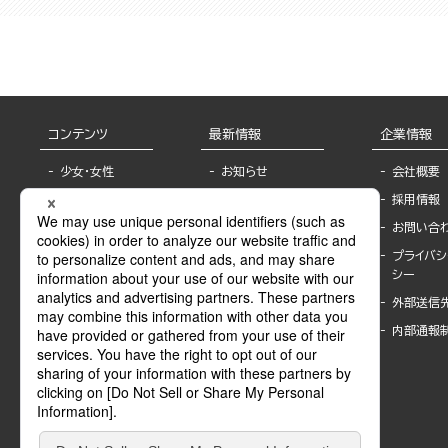
コンテンツ
最新情報
企業情報
少女・女性
お知らせ
会社概要
TL
フェア・イベント情
採用情報
報
BL
お問い合
書店様へ
ライトノベル
プライバシ
海外ライセンシー
シー
青年・一般
公式SNSアカウ
外部送信
グラビア・写真
ント
集
内部通報
作家一覧
モーター誌
Keyword list
SPECIAL
Author list
Sublicense
マンガよもん