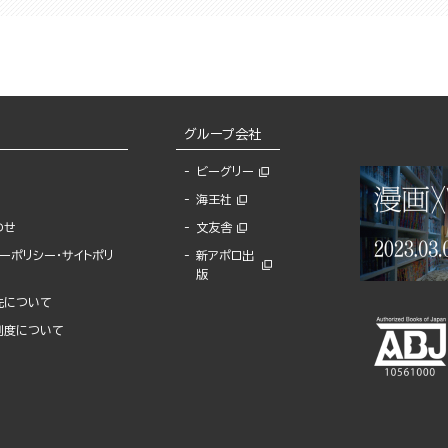
グループ会社
ビーグリー
海王社
わせ
文友舎
ーポリシー・サイトポリ
新アポロ出
版
先について
制度について