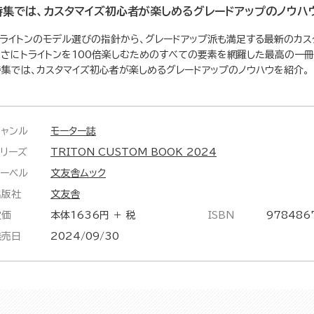
特集では、カスタマイズ初心者が楽しめるグレードアップのノウハ
トライトンのモデル選びの指針から、グレードアップ派も満足する最新のカス
まさにトライトンを100倍楽しむためのすべての要素を網羅した最高の一冊
特集では、カスタマイズ初心者が楽しめるグレードアップのノウハウを紹介。
ジャンル
モーター誌
シリーズ
TRITON CUSTOM BOOK 2024
レーベル
文友舎ムック
出版社
文友舎
定価
本体1636円 ＋ 税
ISBN
978486
発売日
2024/09/30