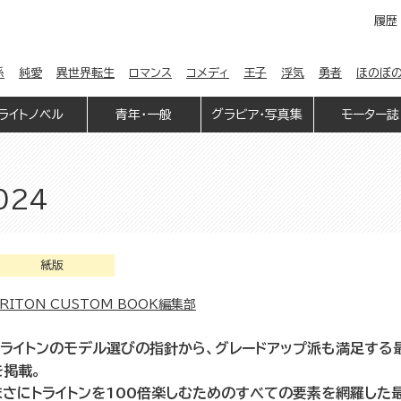
履歴
係
純愛
異世界転生
ロマンス
コメディ
王子
浮気
勇者
ほのぼ
ライトノベル
青年・一般
グラビア・写真集
モーター誌
024
紙版
RITON CUSTOM BOOK編集部
トライトンのモデル選びの指針から、グレードアップ派も満足する
を掲載。
まさにトライトンを100倍楽しむためのすべての要素を網羅した