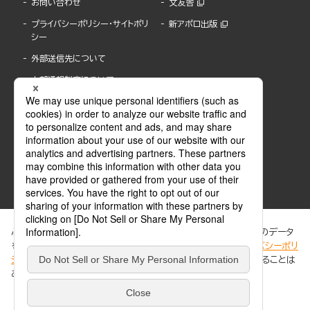
お問い合わせ
文友舎
プライバシーポリシー・サイトポリ
新アポロ出版
シー
外部送信先について
内部通報制度について
ぶんか社が運営するサイトでは、利便性向上のためにCookie等のデータ
を使用しています。 当社のCookieについての詳細は、「
プライバシーポリ
シー
」をご覧ください。当サイトでは、訪問者の個人情報を追跡することは
ABJマークは、この電子書店・電子書籍配信サービスが、著作権者からコンテンツ使用許諾を
ありません。
得た正規版配信サービスであることを示す登録商標(登録番号 第6091713号)です。
ABJマークの詳細、ABJマークを掲示しているサービスの一覧はこちら。
https://aebs.or.jp/