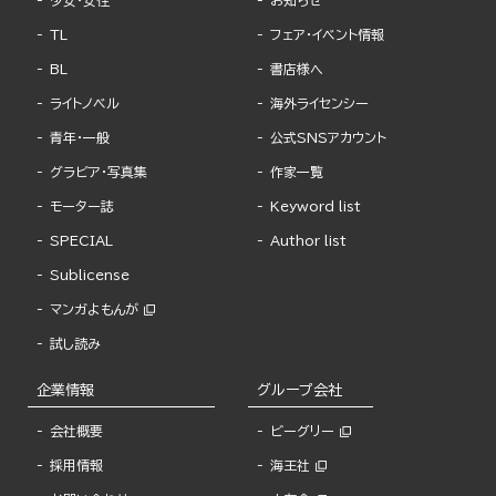
少女・女性
お知らせ
TL
フェア・イベント情報
BL
書店様へ
ライトノベル
海外ライセンシー
青年・一般
公式SNSアカウント
グラビア・写真集
作家一覧
モーター誌
Keyword list
SPECIAL
Author list
Sublicense
マンガよもんが
試し読み
企業情報
グループ会社
会社概要
ビーグリー
採用情報
海王社