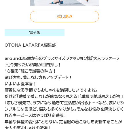
試し読み
電子版
OTONA LAFARFA編集部
around35歳からのプラスサイズファッション誌『大人ラファーフ
ァ』今知りたい情報が目白押し！
“心躍る”服こそ最強の味方！
選び方も、着こなし方もアップデート！
いよいよ夏本番！
薄着になる季節でもおしゃれを満喫したいですよね。
だけど「薄着で着こなしが味気なく見える」「単調で地味見えしがち」
「涼しさ優先で、ラフになり過ぎて生活感が出る」……など、装いがシ
ンプルになるほど、悩みも多くなりがち。そんなお悩みを解決してく
れるキーピースはやっぱり定番服。
年齢や体型の変化にともない、定番服の着こなしを更新することが
大人の夏おしゃれの近道！