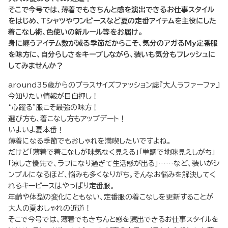
そこで今号では、薄着でもきちんと感を演出できるお仕事スタイル
をはじめ、Tシャツやワンピースなど夏の定番アイテムを主役にした
着こなし術、色使いの新ルール等をお届け。
身に纏うアイテム数が減る季節だからこそ、気分のアガるMy定番服
を味方に、自分らしさをキープしながら、装いも気分もフレッシュに
してみませんか？
around35歳からのプラスサイズファッション誌『大人ラファーファ』
今知りたい情報が目白押し！
“心躍る”服こそ最強の味方！
選び方も、着こなし方もアップデート！
いよいよ夏本番！
薄着になる季節でもおしゃれを満喫したいですよね。
だけど「薄着で着こなしが味気なく見える」「単調で地味見えしがち」
「涼しさ優先で、ラフになり過ぎて生活感が出る」……など、装いがシ
ンプルになるほど、悩みも多くなりがち。そんなお悩みを解決してく
れるキーピースはやっぱり定番服。
年齢や体型の変化にともない、定番服の着こなしを更新することが
大人の夏おしゃれの近道！
そこで今号では、薄着でもきちんと感を演出できるお仕事スタイルを