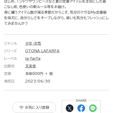
はじめ、Tシャツやワンピースなど夏の定番アイテムを主役にした着
こなし術、色使いの新ルール等をお届け。
身に纏うアイテム数が減る季節だからこそ、気分のアガるMy定番服
を味方に、自分らしさをキープしながら、装いも気分もフレッシュにし
てみませんか？
ジャンル
少女・女性
シリーズ
OTONA LAFARFA
レーベル
la farfa
出版社
文友舎
定価
本体800円 ＋ 税
発売日
2023/06/30
SHARE
お気に入り登録