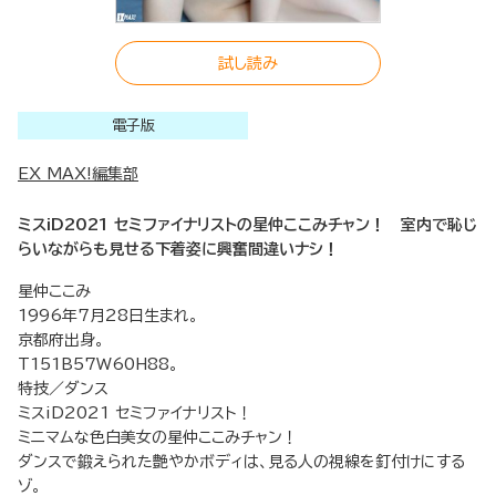
試し読み
電子版
EX MAX!編集部
ミスiD2021 セミファイナリストの星仲ここみチャン！ 室内で恥じ
らいながらも見せる下着姿に興奮間違いナシ！
星仲ここみ
1996年7月28日生まれ。
京都府出身。
T151B57W60H88。
特技／ダンス
ミスiD2021 セミファイナリスト！
ミニマムな色白美女の星仲ここみチャン！
ダンスで鍛えられた艶やかボディは、見る人の視線を釘付けにする
ゾ。