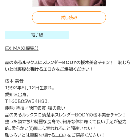
試し読み
電子版
EX MAX!編集部
品のあるルックスにスレンダーBODYの桜木美音チャン！ 恥じら
いとは裏腹な弾けるエロさをご堪能ください！
桜木 美音
1992年8月12日生まれ。
愛知県出身。
T160B85W54H83。
趣味・特技／映画鑑賞・猫の扱い
品のあるルックスに清楚系スレンダーBODYの桜木美音チャン！
整った顔立ちと綺麗な長身で、細身な体に細くて長い手足が魅力
的。柔らかい笑顔に心奪われること間違いない！
恥じらいとは裏腹な弾けるエロさをご堪能ください！