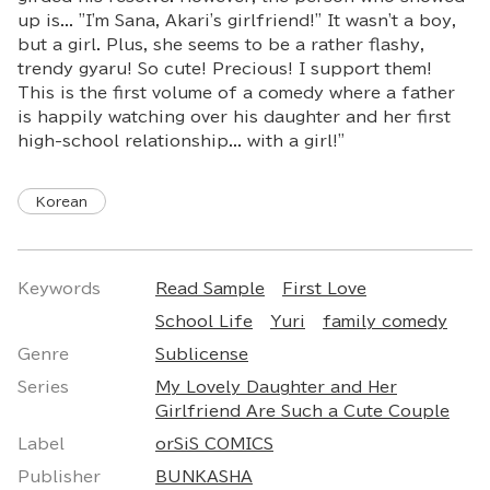
up is... "I'm Sana, Akari's girlfriend!" It wasn't a boy,
but a girl. Plus, she seems to be a rather flashy,
trendy gyaru! So cute! Precious! I support them!
This is the first volume of a comedy where a father
is happily watching over his daughter and her first
high-school relationship... with a girl!"
Korean
Keywords
Read Sample
First Love
School Life
Yuri
family comedy
Genre
Sublicense
Series
My Lovely Daughter and Her
Girlfriend Are Such a Cute Couple
Label
orSiS COMICS
Publisher
BUNKASHA