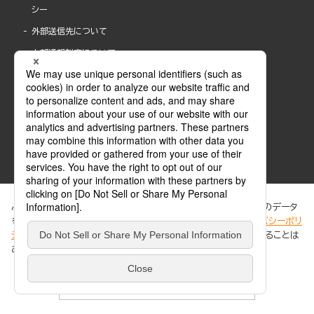
シー
外部送信先について
内部通報制度について
ぶんか社が運営するサイトでは、利便性向上のためにCookie等のデータ
を使用しています。 当社のCookieについての詳細は、「
プライバシーポリ
シー
」をご覧ください。当サイトでは、訪問者の個人情報を追跡することは
ABJマークは、この電子書店・電子書籍配信サービスが、著作権者からコンテンツ使用許諾を
ありません。
得た正規版配信サービスであることを示す登録商標(登録番号 第6091713号)です。
ABJマークの詳細、ABJマークを掲示しているサービスの一覧はこちら。
https://aebs.or.jp/
同意する
© 2025 BUNKASHA