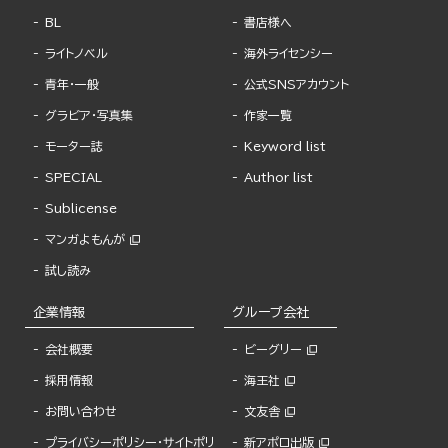
BL
書店様へ
ライトノベル
海外ライセンシー
青年・一般
公式SNSアカウント
グラビア・写真集
作家一覧
モーター誌
Keyword list
SPECIAL
Author list
Sublicense
マンガよもんが
試し読み
企業情報
グループ会社
会社概要
ビーグリー
採用情報
海王社
お問い合わせ
文友舎
プライバシーポリシー・サイトポリ
新アポロ出版