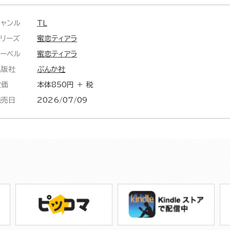
ジャンル
TL
シリーズ
蜜恋ティアラ
レーベル
蜜恋ティアラ
出版社
ぶんか社
定価
本体850円 ＋ 税
発売日
2026/07/09