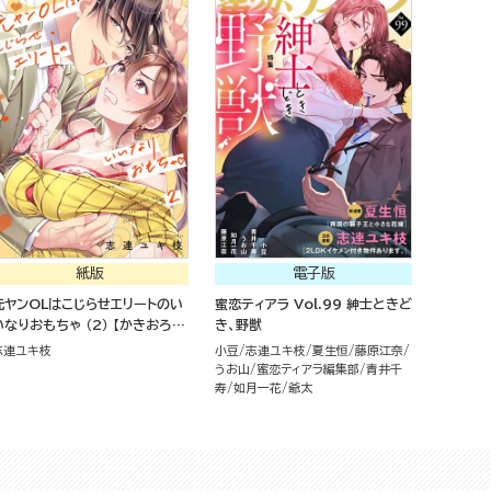
紙版
電子版
元ヤンOLはこじらせエリートのい
蜜恋ティアラ Vol.99 紳士ときど
いなりおもちゃ （2） 【かきおろし
き、野獣
漫画＆電子限定ペーパー付】
志連ユキ枝
小豆
志連ユキ枝
夏生恒
藤原江奈
うお山
蜜恋ティアラ編集部
青井千
寿
如月一花
爺太