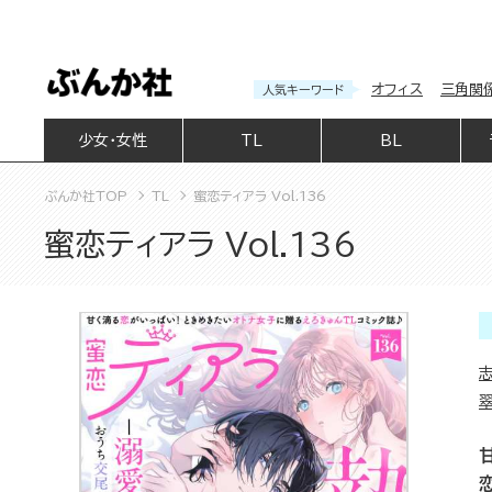
オフィス
三角関
人気キーワード
少女・女性
TL
BL
ぶんか社TOP
TL
蜜恋ティアラ Vol.136
蜜恋ティアラ Vol.136
恋