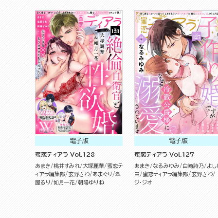
電子版
電子版
蜜恋ティアラ Vol.128
蜜恋ティアラ Vol.127
あまき
桃井すみれ
大塚麗華
蜜恋テ
あまき
なるみゆみ
白崎詩乃
よし
ィアラ編集部
玄野さわ
あまぐり
翠
由
蜜恋ティアラ編集部
玄野さわ
屋るり
如月一花
朝陽ゆりね
ジ・ジオ