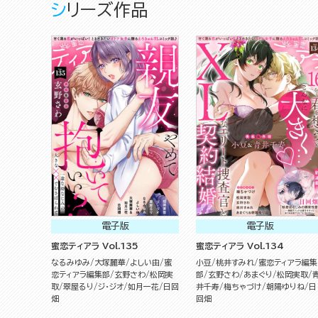
シリーズ作品
電子版
電子版
蜜恋ティアラ Vol.135
蜜恋ティアラ Vol.134
なるみゆみ
大塚麗華
よしい由
蜜
小豆
桃井すみれ
蜜恋ティアラ編集
恋ティアラ編集部
玄野さわ
松岡実
部
玄野さわ
あまぐり
松岡実取
取
翠屋るり
ジ・ジオ
如月一花
日回
井千寿
梅ちゃづけ
朝陽ゆりね
日
畑
回畑