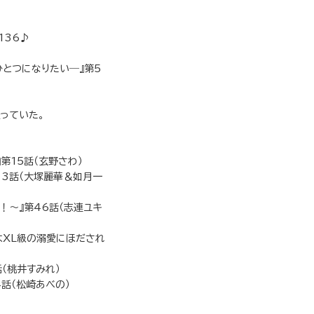
136♪
とつになりたい―』第5
っていた。
第15話（玄野さわ）
13話（大塚麗華＆如月一
！～』第46話（志連ユキ
はXL級の溺愛にほだされ
（桃井すみれ）
4話（松崎あべの）