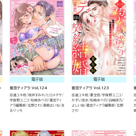
電子版
電子版
い
蜜恋ティアラ Vol.124
蜜恋ティアラ Vol.123
志連ユキ枝
桃井すみれ
ヒロメチサ
志連ユキ枝
夏生恒
宇宙野ユニコ
宇宙野ユニコ
松崎あべの
蜜恋ティ
かずい流水
松崎あべの
白崎詩乃
アラ編集部
玄野さわ
湯朝はいね
ま
よしい由
蜜恋ティアラ編集部
玄野
るりっち
さわ