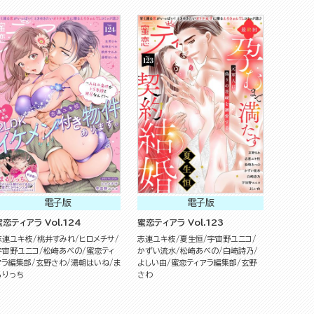
電子版
電子版
蜜恋ティアラ Vol.124
蜜恋ティアラ Vol.123
志連ユキ枝
桃井すみれ
ヒロメチサ
志連ユキ枝
夏生恒
宇宙野ユニコ
宇宙野ユニコ
松崎あべの
蜜恋ティ
かずい流水
松崎あべの
白崎詩乃
アラ編集部
玄野さわ
湯朝はいね
ま
よしい由
蜜恋ティアラ編集部
玄野
るりっち
さわ