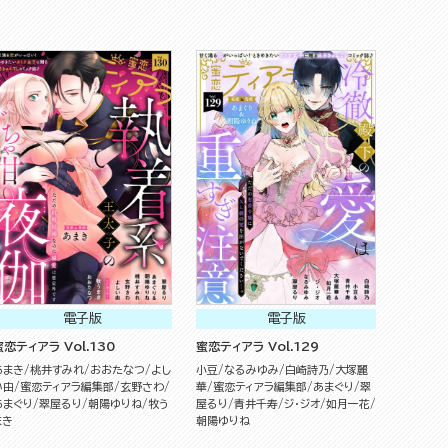
電子版
電子版
蜜恋ティアラ Vol.130
蜜恋ティアラ Vol.129
あまき
桃井すみれ
おおたなつ
よし
小豆
なるみゆみ
白崎詩乃
大塚麗
い由
蜜恋ティアラ編集部
玄野さわ
華
蜜恋ティアラ編集部
あまぐり
翠
あまぐり
翠屋るり
朝陽ゆりね
牧う
屋るり
青井千寿
ジ・ジオ
如月一花
まき
朝陽ゆりね