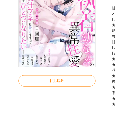
と
話
【
花
試し読み
枝
る