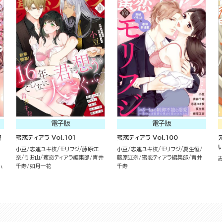
電子版
電子版
彼
蜜恋ティアラ Vol.101
蜜恋ティアラ Vol.100
小豆
志連ユキ枝
モリフジ
藤原江
小豆
志連ユキ枝
モリフジ
夏生恒
奈
うお山
蜜恋ティアラ編集部
青井
藤原江奈
蜜恋ティアラ編集部
青井
千寿
如月一花
千寿
小