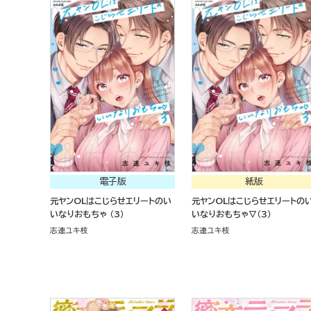
電子版
紙版
元ヤンOLはこじらせエリートのい
元ヤンOLはこじらせエリートの
いなりおもちゃ （3）
いなりおもちゃ▽（３）
志連ユキ枝
志連ユキ枝