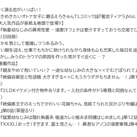
甘く滴る恋がいっぱい！
きめきたいオトナ女子に贈るえろきゅんTLコミック誌『蜜恋ティアラ』Vol.
【大人気作品が表紙＆巻頭で登場!!】
★『執着幼なじみの異常性愛 ―溺愛汗フェチは愛汁すすっておうち交尾でひ
（日回畑）
ちかを男として意識しつつあるみう。
甘い朝を迎え、仕事でもちかに助けられながら身体も心も充実した毎日を送
しかし、みうのトラウマの原因を作った男がすぐ近くに…？
連載作品】
★『親友やめて抱いていい？ 一途な幼なじみの大きな××でむさぼられて』
★『絶倫自衛官と性欲婚 大きすぎる××にもうカラダがもちません…！』第
）
★『2LDKイケメン付き物件あります。～入社の条件がドS専務と同居なんて
）
★『絶倫黒王子のえっちでかわいい花嫁ちゃん 見捨てられた灰かぶり令嬢
』第8話（翠屋るり）
★『猛愛幼なじみは隠れ執着系 極道カレと極あま同棲はじめました』第12話
★『XXXL（おっき）すぎます、富士見さん…！ 暴君なアソコの溺愛事情』第