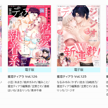
電子版
電子版
蜜恋ティアラ Vol.126
蜜恋ティアラ Vol.125
い
小豆
あまき
桃井すみれ
櫁みこと
なるみゆみ
かずい流水
白崎詩乃
蜜恋ティアラ編集部
玄野さわ
湯朝
蜜恋ティアラ編集部
玄野さわ
まる
はいね
まるりっち
青井千寿
りっち
ジ・ジオ