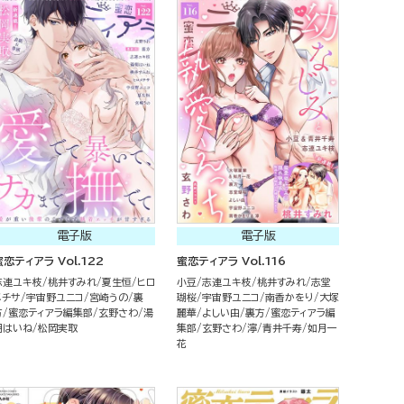
電子版
電子版
蜜恋ティアラ Vol.122
蜜恋ティアラ Vol.116
志連ユキ枝
桃井すみれ
夏生恒
ヒロ
小豆
志連ユキ枝
桃井すみれ
志堂
メチサ
宇宙野ユニコ
宮崎うの
裏
瑚桜
宇宙野ユニコ
南香かをり
大塚
方
蜜恋ティアラ編集部
玄野さわ
湯
麗華
よしい由
裏方
蜜恋ティアラ編
朝はいね
松岡実取
集部
玄野さわ
濘
青井千寿
如月一
花