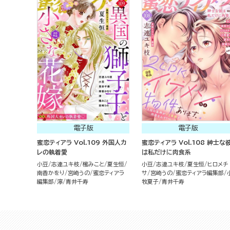
電子版
電子版
蜜恋ティアラ Vol.109 外国人カ
蜜恋ティアラ Vol.108 紳士な
レの執着愛
は私だけに肉食系
小豆
志連ユキ枝
櫁みこと
夏生恒
小豆
志連ユキ枝
夏生恒
ヒロメチ
南香かをり
宮崎うの
蜜恋ティアラ
サ
宮崎うの
蜜恋ティアラ編集部
編集部
濘
青井千寿
牧夏子
青井千寿