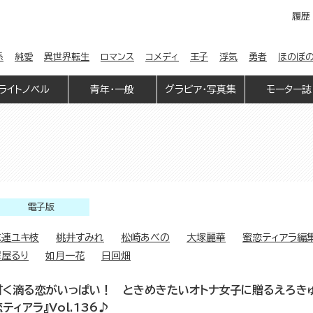
履歴
係
純愛
異世界転生
ロマンス
コメディ
王子
浮気
勇者
ほのぼ
ライトノベル
青年・一般
グラビア・写真集
モーター誌
電子版
志連ユキ枝
桃井すみれ
松崎あべの
大塚麗華
蜜恋ティアラ編
翠屋るり
如月一花
日回畑
甘く滴る恋がいっぱい！ ときめきたいオトナ女子に贈るえろきゅ
ティアラ』Vol.136♪