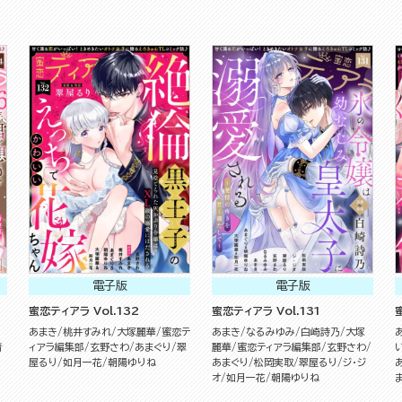
電子版
電子版
蜜恋ティアラ Vol.132
蜜恋ティアラ Vol.131
あまき
桃井すみれ
大塚麗華
蜜恋テ
あまき
なるみゆみ
白崎詩乃
大塚
青
ィアラ編集部
玄野さわ
あまぐり
翠
麗華
蜜恋ティアラ編集部
玄野さわ
屋るり
如月一花
朝陽ゆりね
あまぐり
松岡実取
翠屋るり
ジ・ジ
オ
如月一花
朝陽ゆりね