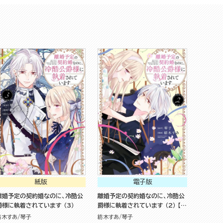
紙版
電子版
離婚予定の契約婚なのに、冷酷公
離婚予定の契約婚なのに、冷酷公
爵様に執着されています （3）
爵様に執着されています （2） 【か
きおろし小説＆電子限定かきおろ
紡木すあ
琴子
紡木すあ
琴子