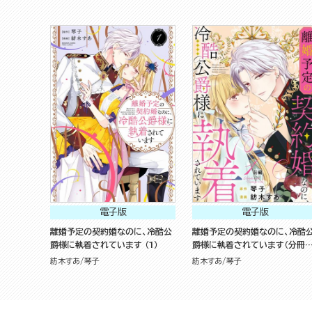
電子版
電子版
離婚予定の契約婚なのに、冷酷公
離婚予定の契約婚なのに、冷酷
爵様に執着されています （1）
爵様に執着されています（分冊版
前編
紡木すあ
琴子
紡木すあ
琴子