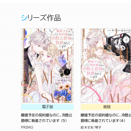
シリーズ作品
電子版
紙版
離婚予定の契約婚なのに、冷酷公
離婚予定の契約婚なのに、冷酷
爵様に執着されています （5）
爵様に執着されています（４）
PRIMO
紡木すあ
琴子