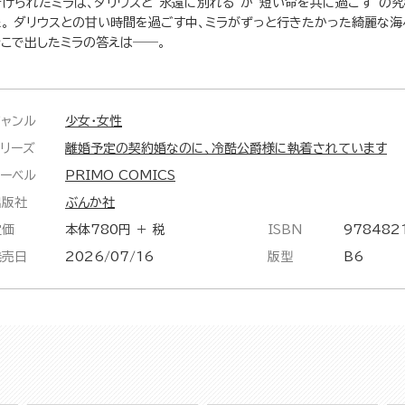
告げられたミラは、ダリウスと“永遠に別れる”か“短い命を共に過ごす”の
た。 ダリウスとの甘い時間を過ごす中、ミラがずっと行きたかった綺麗な海
そこで出したミラの答えは――。
ジャンル
少女・女性
シリーズ
離婚予定の契約婚なのに、冷酷公爵様に執着されています
レーベル
PRIMO COMICS
出版社
ぶんか社
定価
本体780円 ＋ 税
ISBN
978482
発売日
2026/07/16
版型
B6