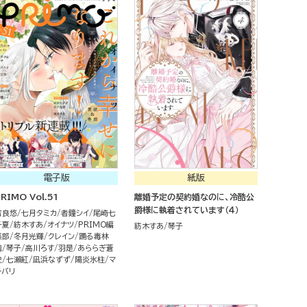
電子版
紙版
RIMO Vol.51
離婚予定の契約婚なのに、冷酷公
爵様に執着されています（４）
吉良悠
七月タミカ
者鐘シイ
尾崎七
千夏
紡木すあ
オイナツ
PRIMO編
紡木すあ
琴子
集部
冬月光輝
クレイン
踊る毒林
檎
琴子
高川ろす
羽是
あららぎ蒼
史
七瀬紅
凪浜なずず
陽炎氷柱
マ
チバリ