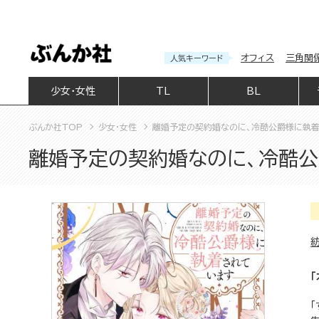
オフィス
三角関
人気キーワード
少女・女性
TL
BL
ぶんか社TOP
少女・女性
離婚予定の契約婚なのに、冷酷公爵様に執着
離婚予定の契約婚なのに、冷酷公