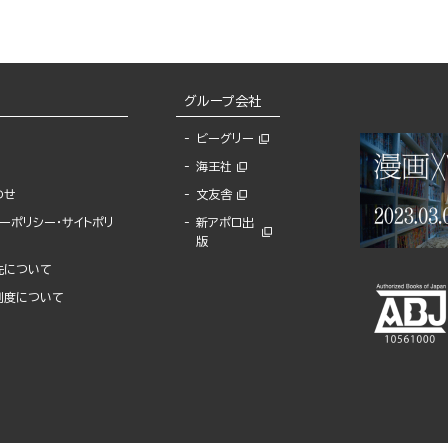
グループ会社
ビーグリー
海王社
わせ
文友舎
ーポリシー・サイトポリ
新アポロ出
版
先について
制度について