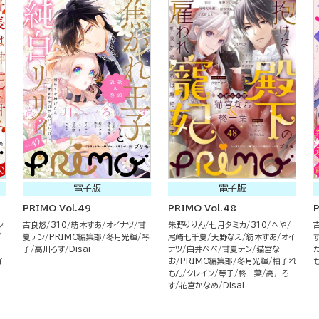
電子版
電子版
PRIMO Vol.49
PRIMO Vol.48
P
シ
吉良悠
310
紡木すあ
オイナツ
甘
朱野りりん
七月タミカ
310
へや
夏テン
PRIMO編集部
冬月光輝
琴
尾崎七千夏
天野なえ
紡木すあ
オイ
子
高川ろす
Disai
ナツ
白井べべ
甘夏テン
猫宮な
イ
お
PRIMO編集部
冬月光輝
柚子れ
もん
クレイン
琴子
柊一葉
高川ろ
す
花宮かなめ
Disai