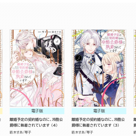
電子版
電子版
公
離婚予定の契約婚なのに、冷酷公
離婚予定の契約婚なのに、冷酷公
爵様に執着されています （4）
爵様に執着されています （3）
紡木すあ
琴子
紡木すあ
琴子