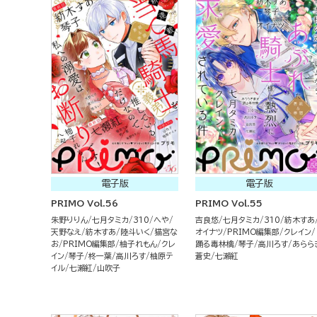
電子版
電子版
PRIMO Vol.56
PRIMO Vol.55
朱野りりん
七月タミカ
310
へや
吉良悠
七月タミカ
310
紡木すあ
天野なえ
紡木すあ
陸斗いく
猫宮な
オイナツ
PRIMO編集部
クレイン
お
PRIMO編集部
柚子れもん
クレ
踊る毒林檎
琴子
高川ろす
あらら
イン
琴子
柊一葉
高川ろす
柚原テ
蒼史
七瀬紅
イル
七瀬紅
山吹子