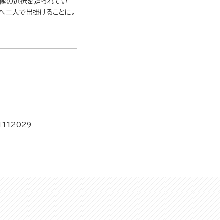
究極の選択を迫られてい
へ二人で出掛けることに。
1112029