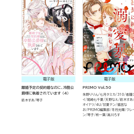
電子版
電子版
離婚予定の契約婚なのに、冷酷公
PRIMO Vol.50
爵様に執着されています （4）
朱野りりん
七月タミカ
310
者鐘
イ
尾崎七千夏
天野なえ
紡木すあ
紡木すあ
琴子
オイナツ
4U
甘夏テン
猫宮な
お
PRIMO編集部
冬月光輝
クレ
ン
琴子
柊一葉
高川ろす