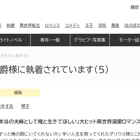
履歴
係
純愛
異世界転生
ロマンス
コメディ
王子
浮気
勇者
ほのぼ
ライトノベル
青年・一般
グラビア・写真集
モーター誌
されています（５）
爵様に執着されています（５）
紙版
紡木すあ
琴子
「本当の夫婦として俺と生きてほしい」大ヒット異世界溺愛ロマン
「ずっと俺の側にいてくれないか」 辛い人生を救ってくれたダリウス様とこれ