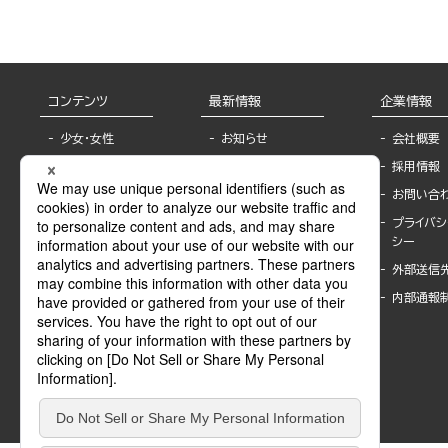
コンテンツ
最新情報
企業情報
少女・女性
お知らせ
会社概要
TL
フェア・イベント情
採用情報
報
BL
お問い合
書店様へ
ライトノベル
プライバシ
海外ライセンシー
シー
青年・一般
公式SNSアカウ
外部送信
グラビア・写真
ント
集
内部通報
作家一覧
モーター誌
Keyword list
SPECIAL
Author list
Sublicense
マンガよもん
が