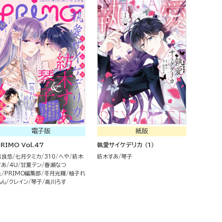
電子版
紙版
RIMO Vol.47
執愛サイケデリカ （1）
吉良悠
七月タミカ
310
へや
紡木
紡木すあ
琴子
すあ
4U
甘夏テン
春瀬なつ
た
PRIMO編集部
冬月光輝
柚子れ
もん
クレイン
琴子
高川ろす