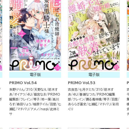
電子版
電子版
PRIMO Vol.54
PRIMO Vol.53
P
朱野りりん
310
天野なえ
紡木す
吉良悠
七月タミカ
310
紡木す
あ
オイナツ
4U
猫宮なお
PRIMO
あ
4U
春瀬なつた
PRIMO編集
ぎ
編集部
クレイン
琴子
柊一葉
高川
部
クレイン
踊る毒林檎
琴子
羽是
ろす
森田りょう
柚原テイル
羽是
七
あららぎ蒼史
七瀬紅
マチバリ
彩月
瀬紅
マチバリ
アメノ
nagi
此林ミ
くり
サ