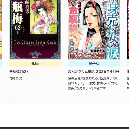
紙版
電子版
金瓶梅（６２）
まんがグリム童話 2026年4月号
竹崎真実
藤森治見
安武わたる
飯島淳子
葉
月つや子
小田原愛
村田らむ
竹崎
真実
汐見朝子
花牟礼サキ