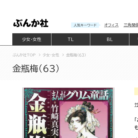
オフィス
三角関
人気キーワード
少女・女性
TL
BL
ぶんか社TOP
少女・女性
金瓶梅（６３）
金瓶梅（６３）