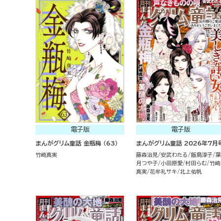
電子版
電子版
まんがグリム童話 金瓶梅 （63）
まんがグリム童話 2026年7月
竹崎真実
藤森治見
安武わたる
飯島淳子
葉
月つや子
小田原愛
村田らむ
竹崎
真実
花牟礼サキ
北上佑帆