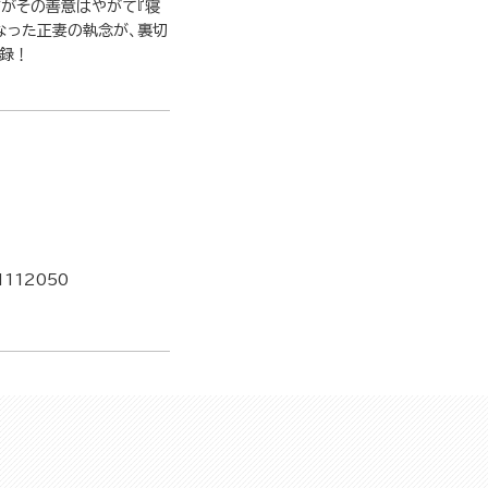
だがその善意はやがて『寝
なった正妻の執念が、裏切
収録！
1112050