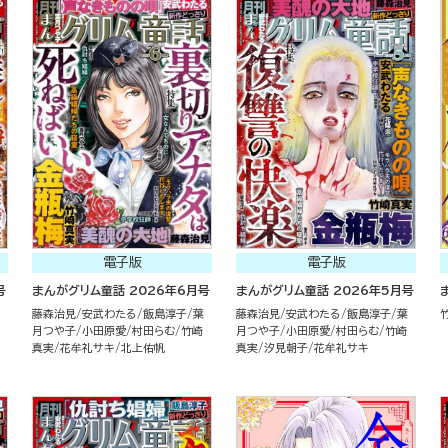
電子版
電子版
号
まんがグリム童話 2026年6月号
まんがグリム童話 2026年5月号
藤森治見
安武わたる
飯島淳子
葉
藤森治見
安武わたる
飯島淳子
葉
月つや子
小田原愛
村田らむ
竹崎
月つや子
小田原愛
村田らむ
竹崎
真実
花牟礼サキ
北上佑帆
真実
汐見朝子
花牟礼サキ