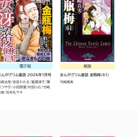
電子版
紙版
まんがグリム童話 2026年1月号
まんがグリム童話 金瓶梅（61）
藤森治見
安武わたる
飯島淳子
葉
竹崎真実
月つや子
小田原愛
村田らむ
竹崎
真実
花牟礼サキ