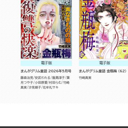
電子版
電子版
まんがグリム童話 2026年5月号
まんがグリム童話 金瓶梅 （62）
藤森治見
安武わたる
飯島淳子
葉
竹崎真実
月つや子
小田原愛
村田らむ
竹崎
真実
汐見朝子
花牟礼サキ