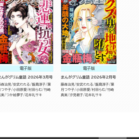
電子版
電子版
まんがグリム童話 2026年3月号
まんがグリム童話 2026年2月号
藤森治見
安武わたる
飯島淳子
葉
藤森治見
安武わたる
飯島淳子
葉
月つや子
小田原愛
村田らむ
竹崎
月つや子
小田原愛
村田らむ
竹崎
真実
つか絵夢子
花牟礼サキ
真実
汐見朝子
花牟礼サキ