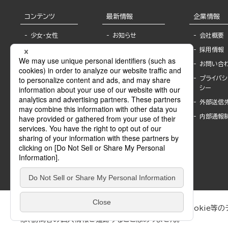
コンテンツ
最新情報
企業情報
少女・女性
お知らせ
会社概要
TL
フェア・イベント情
採用情報
報
BL
お問い合
書店様へ
ライトノベル
プライバシ
海外ライセンシー
シー
青年・一般
公式SNSアカウ
外部送信
グラビア・写真
ント
集
内部通報
作家一覧
モーター誌
Keyword list
SPECIAL
Author list
Sublicense
マンガよもん
が
試し読み
ぶんか社が運営するサイトでは、利便性向上のためにCookie等のデ
は、訪問者の個人情報を追跡することはありません。