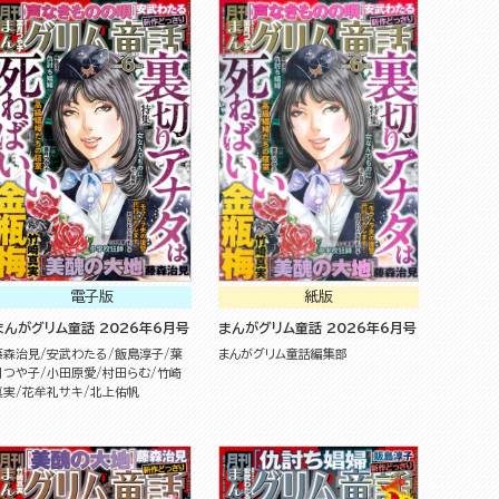
電子版
紙版
まんがグリム童話 2026年6月号
まんがグリム童話 2026年6月号
藤森治見
安武わたる
飯島淳子
葉
まんがグリム童話編集部
月つや子
小田原愛
村田らむ
竹崎
真実
花牟礼サキ
北上佑帆