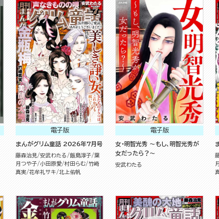
電子版
電子版
まんがグリム童話 2026年7月号
女・明智光秀 ～もし、明智光秀が
女だったら？～
藤森治見
安武わたる
飯島淳子
葉
月つや子
小田原愛
村田らむ
竹崎
安武わたる
真実
花牟礼サキ
北上佑帆