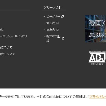
グループ会社
ビーグリー
海王社
わせ
文友舎
ーポリシー・サイトポリ
新アポロ出
版
先について
制度について
ータを使用しています。 当社のCookieについての詳細は、「
プライバシ