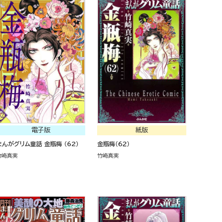
電子版
紙版
まんがグリム童話 金瓶梅 （62）
金瓶梅（６２）
竹崎真実
竹崎真実