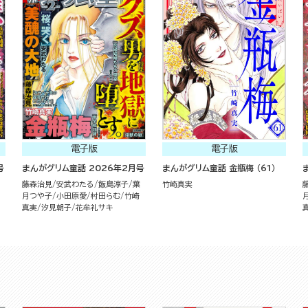
電子版
電子版
号
まんがグリム童話 2026年2月号
まんがグリム童話 金瓶梅 （61）
藤森治見
安武わたる
飯島淳子
葉
竹崎真実
月つや子
小田原愛
村田らむ
竹崎
真実
汐見朝子
花牟礼サキ