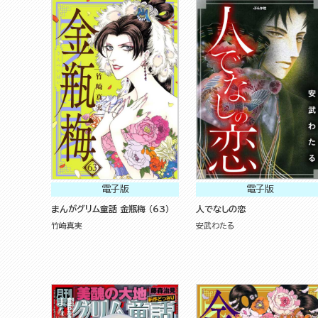
電子版
電子版
まんがグリム童話 金瓶梅 （63）
人でなしの恋
竹崎真実
安武わたる