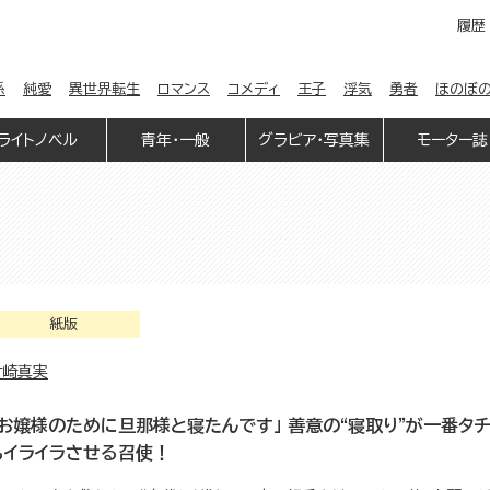
履歴
係
純愛
異世界転生
ロマンス
コメディ
王子
浮気
勇者
ほのぼ
ライトノベル
青年・一般
グラビア・写真集
モーター誌
紙版
竹崎真実
「お嬢様のために旦那様と寝たんです」 善意の“寝取り”が一番タチ悪
もイライラさせる召使！