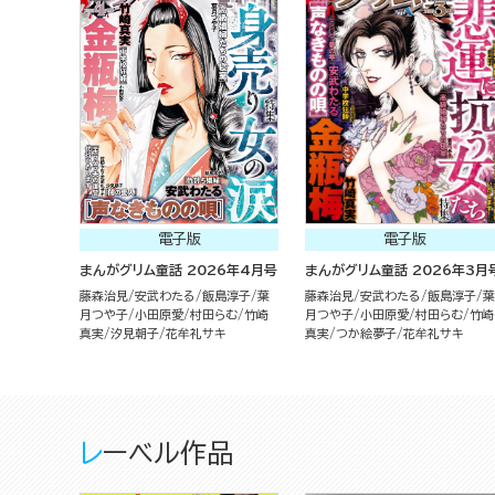
電子版
電子版
まんがグリム童話 2026年4月号
まんがグリム童話 2026年3月
藤森治見
安武わたる
飯島淳子
葉
藤森治見
安武わたる
飯島淳子
葉
月つや子
小田原愛
村田らむ
竹崎
月つや子
小田原愛
村田らむ
竹崎
真実
汐見朝子
花牟礼サキ
真実
つか絵夢子
花牟礼サキ
レーベル作品