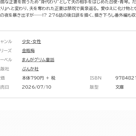
病弱な正妻を救うため“身代わり”として夫の相手をはじめた召使・青琴。 
取り』へと変わり、夫を奪われた正妻は禁呪で黄泉返る。 愛ゆえに化け物と
りの夜を暴き出すが――!? 276話の後日談を描く、描き下ろし番外編も
ジャンル
少女・女性
シリーズ
金瓶梅
レーベル
まんがグリム童話
出版社
ぶんか社
定価
本体790円 ＋ 税
ISBN
978482
発売日
2026/07/10
版型
文庫