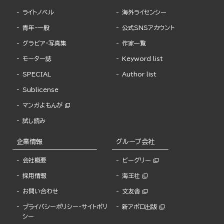
ライトノベル
海外ライセンシー
青年・一般
公式SNSアカウント
グラビア・写真集
作家一覧
モーター誌
Keyword list
SPECIAL
Author list
Sublicense
マンガよもんが
試し読み
企業情報
グループ会社
会社概要
ビーグリー
採用情報
海王社
お問い合わせ
文友舎
プライバシーポリシー・サイトポリ
新アポロ出版
シー