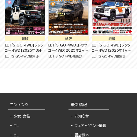
紙版
紙版
紙版
LET'S GO 4WD【レッツ
LET'S GO 4WD【レッツ
LET'S GO 4WD【レッツ
ゴー4WD】2025年3月号
ゴー4WD】2025年2月号
ゴー4WD】2025年1月号
[雑誌]
[雑誌]
[雑誌]
LET'S GO 4WD編集部
LET'S GO 4WD編集部
LET'S GO 4WD編集部
コンテンツ
最新情報
少女・女性
お知らせ
TL
フェア・イベント情報
BL
書店様へ