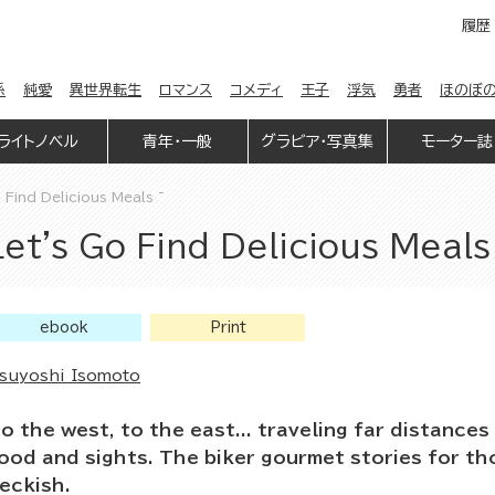
履歴
係
純愛
異世界転生
ロマンス
コメディ
王子
浮気
勇者
ほのぼ
ライトノベル
青年・一般
グラビア・写真集
モーター誌
 Find Delicious Meals ~
et's Go Find Delicious Meals
ebook
Print
suyoshi Isomoto
o the west, to the east... traveling far distances
ood and sights. The biker gourmet stories for t
eckish.