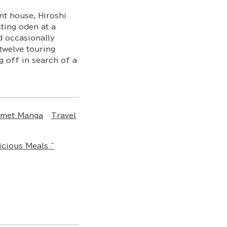
nt house, Hiroshi
sting oden at a
d occasionally
twelve touring
 off in search of a
met Manga
Travel
icious Meals ~