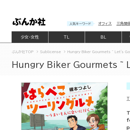
オフィス
三角関
人気キーワード
少女・女性
TL
BL
ぶんか社TOP
Sublicense
Hungry Biker Gourmets ~ Let's Go
Hungry Biker Gourmets ~ L
T
T
f
p