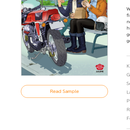
W
f
n
h
g
g
K
G
S
Read Sample
L
P
R
F