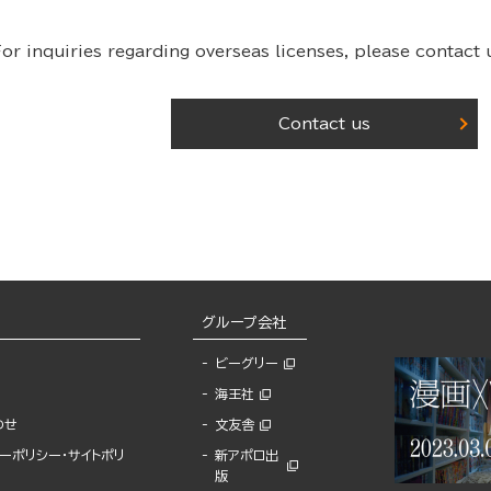
or inquiries regarding overseas licenses,
please contact u
Contact us
グループ会社
ビーグリー
海王社
わせ
文友舎
ーポリシー・サイトポリ
新アポロ出
版