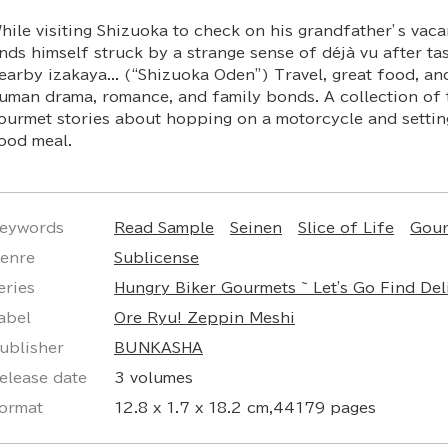
hile visiting Shizuoka to check on his grandfather’s vaca
inds himself struck by a strange sense of déjà vu after ta
earby izakaya... (“Shizuoka Oden”) Travel, great food, an
uman drama, romance, and family bonds. A collection of 
ourmet stories about hopping on a motorcycle and setting
ood meal.
eywords
Read Sample
Seinen
Slice of Life
Gour
enre
Sublicense
eries
Hungry Biker Gourmets ~ Let's Go Find Del
abel
Ore Ryu! Zeppin Meshi
ublisher
BUNKASHA
elease date
3 volumes
ormat
12.8 x 1.7 x 18.2 cm,44179 pages