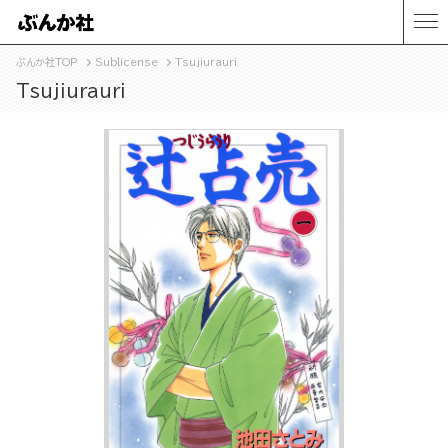
ぶんか社TOP
Sublicense
Tsujiurauri
Tsujiurauri