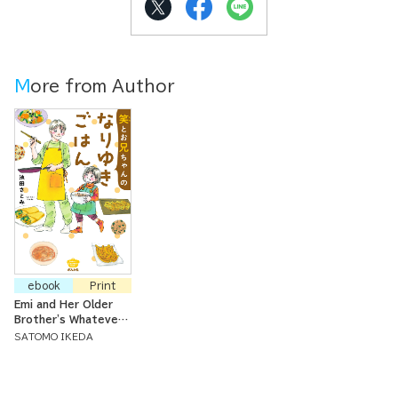
More from Author
ebook
Print
Emi and Her Older
Brother's Whatever-
We-Have Recipes
SATOMO IKEDA