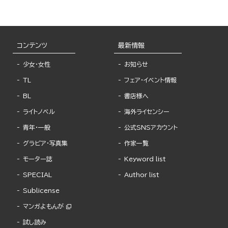
コンテンツ
最新情報
少女・女性
お知らせ
TL
フェア・イベント情報
BL
書店様へ
ライトノベル
海外ライセンシー
青年・一般
公式SNSアカウント
グラビア・写真集
作家一覧
モーター誌
Keyword list
SPECIAL
Author list
Sublicense
マンガよもんが
試し読み