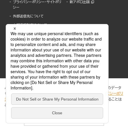
プライバシーポリシー・サイトポリ
新アポロ出版
シー
外部送信先について
内部通報制度について
ぶんか社が運営するサイトでは、利便性向上のためにCookie等のデータ
を使用しています。 当社のCookieについての詳細は、「
プライバシーポリ
シー
」をご覧ください。当サイトでは、訪問者の個人情報を追跡することは
ABJマークは、この電子書店・電子書籍配信サービスが、著作権者からコンテンツ使用許諾を
ありません。
得た正規版配信サービスであることを示す登録商標(登録番号 第6091713号)です。
ABJマークの詳細、ABJマークを掲示しているサービスの一覧はこちら。
https://aebs.or.jp/
同意する