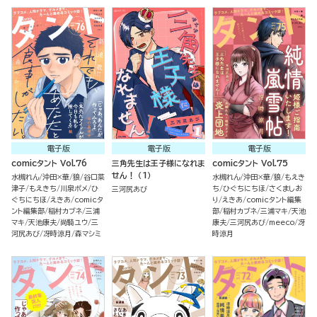
電子版
電子版
電子版
comicタント Vol.76
三角先生は王子様になれま
comicタント Vol.75
せん！ （1）
水槻れん
沖田×華
狼
谷口菜
水槻れん
沖田×華
狼
もえき
津子
もえきち
川泉ポメ
ひ
ち
ひぐちにちほ
さくましお
三河尻あび
ぐちにちほ
えきあ
comicタ
り
えきあ
comicタント編集
ント編集部
稲村カブネ
三浦
部
稲村カブネ
三浦マキ
天池
マキ
天池康夫
尚騎ユウ
三
康夫
三河尻あび
meeco
冴
河尻あび
冴時涼月
森マシミ
時涼月