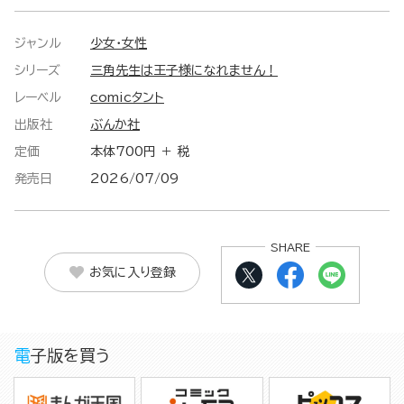
ジャンル
少女・女性
シリーズ
三角先生は王子様になれません！
レーベル
comicタント
出版社
ぶんか社
定価
本体700円 ＋ 税
発売日
2026/07/09
SHARE
お気に入り登録
電子版を買う