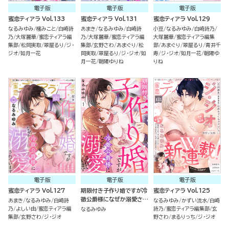
電子版
電子版
電子版
蜜恋ティアラ Vol.133
蜜恋ティアラ Vol.131
蜜恋ティアラ Vol.129
なるみゆみ
櫁みこと
白崎詩
あまき
なるみゆみ
白崎詩
小豆
なるみゆみ
白崎詩乃
乃
大塚麗華
蜜恋ティアラ編
乃
大塚麗華
蜜恋ティアラ編
大塚麗華
蜜恋ティアラ編集
集部
松岡実取
翠屋るり
ジ・
集部
玄野さわ
あまぐり
松
部
あまぐり
翠屋るり
青井千
ジオ
如月一花
岡実取
翠屋るり
ジ・ジオ
如
寿
ジ・ジオ
如月一花
朝陽ゆ
月一花
朝陽ゆりね
りね
電子版
電子版
電子版
蜜恋ティアラ Vol.127
期限付き子作り婚ですが冷
蜜恋ティアラ Vol.125
徹公爵様になぜか溺愛され
あまき
なるみゆみ
白崎詩
なるみゆみ
かずい流水
白崎
ています（分冊版）
乃
よしい由
蜜恋ティアラ編
詩乃
蜜恋ティアラ編集部
玄
なるみゆみ
集部
玄野さわ
ジ・ジオ
野さわ
まるりっち
ジ・ジオ