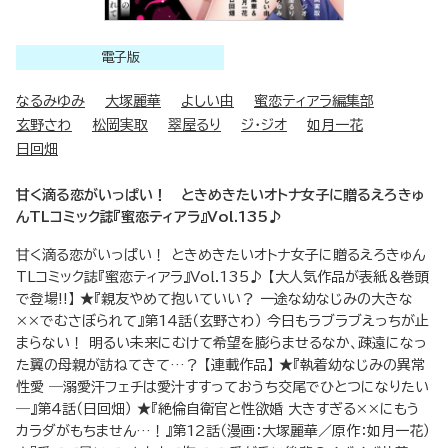
電子版
なるみゆみ
大塚麗華
よしい由
蜜恋ティアラ編集部
玄野さわ
松岡実取
翠屋るり
ジ・ジオ
如月一花
日回畑
甘く滴る恋がいっぱい！ ときめきたいオトナ女子に贈るえろきゅ
んTLコミック誌『蜜恋ティアラ』Vol.135♪
甘く滴る恋がいっぱい！ ときめきたいオトナ女子に贈るえろきゅん
TLコミック誌『蜜恋ティアラ』Vol.135♪ 【大人気作品が表紙＆巻頭
で登場!!】 ★『親友やめて抱いていい？ 一途な幼なじみの大きな
××でむさぼられて』第14話（玄野さわ） 今日もラブラブえっちが止
まらない！ 明るい未来にむけて希望を膨らませるなか、疎遠になっ
た翼の母親が訪ねてきて…？ 【連載作品】 ★『執着幼なじみの異常
性愛 ―溺愛汗フェチは愛汁すすっておうち交尾でひとつになりたい
―』第4話（日回畑） ★『絶倫自衛官と性欲婚 大きすぎる××にもう
カラダがもちません…！』第12話（漫画：大塚麗華／原作：如月一花）