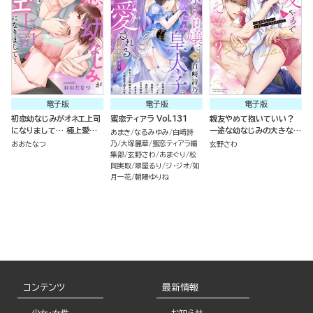
電子版
電子版
電子版
初恋幼なじみがオネエ上司
蜜恋ティアラ Vol.131
親友やめて抱いていい？
になりまして… 極上愛撫
一途な幼なじみの大きな
あまき
なるみゆみ
白崎詩
で甘く乱される（単話版）
××でむさぼられて （1）
乃
大塚麗華
蜜恋ティアラ編
おおたなつ
玄野さわ
集部
玄野さわ
あまぐり
松
岡実取
翠屋るり
ジ・ジオ
如
月一花
朝陽ゆりね
コンテンツ
最新情報