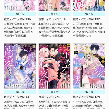
電子版
電子版
電子版
蜜恋ティアラ Vol.136
蜜恋ティアラ Vol.134
蜜恋ティアラ Vol.132
志連ユキ枝
桃井すみれ
松崎
小豆
桃井すみれ
蜜恋ティア
あまき
桃井すみれ
大塚麗
あべの
大塚麗華
蜜恋ティア
ラ編集部
玄野さわ
あまぐり
華
蜜恋ティアラ編集部
玄野
ラ編集部
玄野さわ
翠屋る
松岡実取
青井千寿
梅ちゃづ
さわ
あまぐり
翠屋るり
如月
り
如月一花
日回畑
け
朝陽ゆりね
日回畑
一花
朝陽ゆりね
電子版
電子版
電子版
蜜恋ティアラ Vol.131
蜜恋ティアラ Vol.130
蜜恋ティアラ Vol.129
あまき
なるみゆみ
白崎詩
あまき
桃井すみれ
おおたな
小豆
なるみゆみ
白崎詩乃
乃
大塚麗華
蜜恋ティアラ編
つ
よしい由
蜜恋ティアラ編
大塚麗華
蜜恋ティアラ編集