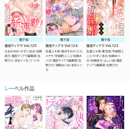
電子版
電子版
電子版
蜜恋ティアラ Vol.125
蜜恋ティアラ Vol.124
蜜恋ティアラ Vol.123
なるみゆみ
かずい流水
白崎
志連ユキ枝
桃井すみれ
ヒロ
志連ユキ枝
夏生恒
宇宙野ユ
詩乃
蜜恋ティアラ編集部
玄
メチサ
宇宙野ユニコ
松崎あ
ニコ
かずい流水
松崎あべ
野さわ
まるりっち
ジ・ジオ
べの
蜜恋ティアラ編集部
玄
の
白崎詩乃
よしい由
蜜恋
野さわ
湯朝はいね
まるりっ
ティアラ編集部
玄野さわ
ち
レーベル作品