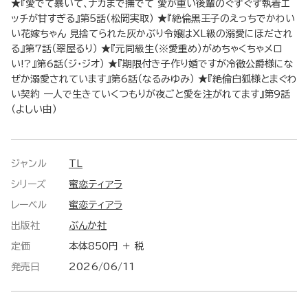
★『愛でて暴いて、ナカまで撫でて 愛が重い後輩のぐずぐず執着エ
ッチが甘すぎる』第5話（松岡実取） ★『絶倫黒王子のえっちでかわい
い花嫁ちゃん 見捨てられた灰かぶり令嬢はXL級の溺愛にほだされ
る』第7話（翠屋るり） ★『元同級生（※愛重め）がめちゃくちゃメロ
い!?』第6話（ジ・ジオ） ★『期限付き子作り婚ですが冷徹公爵様にな
ぜか溺愛されています』第6話（なるみゆみ） ★『絶倫白狐様とまぐわ
い契約 一人で生きていくつもりが夜ごと愛を注がれてます』第9話
（よしい由）
ジャンル
TL
シリーズ
蜜恋ティアラ
レーベル
蜜恋ティアラ
出版社
ぶんか社
定価
本体850円 ＋ 税
発売日
2026/06/11