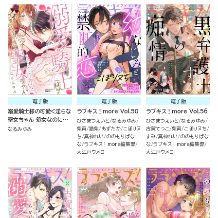
電子版
電子版
電子版
溺愛騎士様の可愛く淫らな
ラブキス！more Vol.58
ラブキス！more Vol.56
聖女ちゃん 処女なのに朝
ひさまつえいと
なるみゆみ
ひさまつえいと
なるみゆみ
から晩まで愛され中
柴寅
猫柴
あずたか
こぽりヌ
古賀てっこ
柴寅
こぽりヌち
なるみゆみ
ち
真神れい
ののもりばな
すみ
真神れい
ののもりばな
な
ラブキス！more編集部
な
ラブキス！more編集部
大江戸ウメコ
大江戸ウメコ