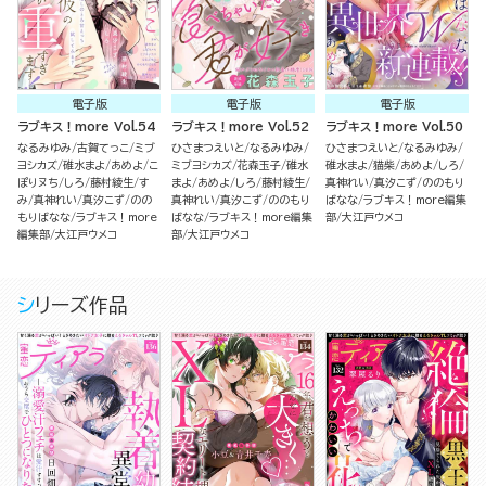
電子版
電子版
電子版
ラブキス！more Vol.54
ラブキス！more Vol.52
ラブキス！more Vol.50
なるみゆみ
古賀てっこ
ミブ
ひさまつえいと
なるみゆみ
ひさまつえいと
なるみゆみ
ヨシカズ
碓水まよ
あめよ
こ
ミブヨシカズ
花森玉子
碓水
碓水まよ
猫柴
あめよ
しろ
ぽりヌち
しろ
藤村綾生
す
まよ
あめよ
しろ
藤村綾生
真神れい
真汐こず
ののもり
み
真神れい
真汐こず
のの
真神れい
真汐こず
ののもり
ばなな
ラブキス！more編集
もりばなな
ラブキス！more
ばなな
ラブキス！more編集
部
大江戸ウメコ
編集部
大江戸ウメコ
部
大江戸ウメコ
シリーズ作品