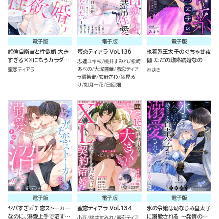
電子版
電子版
電子版
絶倫自衛官と性欲婚 大き
蜜恋ティアラ Vol.136
執着系王太子のぐちゃ甘夜
すぎる××にもうカラダが
伽 ただの政略結婚なのに
志連ユキ枝
桃井すみれ
松崎
もちません…！ （1）
溺愛は想定外です
あべの
大塚麗華
蜜恋ティア
蜜恋ティアラ
あまき
ラ編集部
玄野さわ
翠屋る
り
如月一花
日回畑
電子版
電子版
電子版
ヤバすぎガチ恋ストーカー
蜜恋ティアラ Vol.134
氷の令嬢は幼なじみ皇太子
なのに、溺愛上手で沼すぎ
に溺愛される ～発情の疼
小豆
桃井すみれ
蜜恋ティア