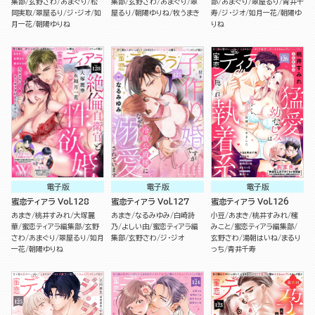
集部
玄野さわ
あまぐり
松
集部
玄野さわ
あまぐり
翠
部
あまぐり
翠屋るり
青井千
岡実取
翠屋るり
ジ・ジオ
如
屋るり
朝陽ゆりね
牧うまき
寿
ジ・ジオ
如月一花
朝陽ゆ
月一花
朝陽ゆりね
りね
電子版
電子版
電子版
蜜恋ティアラ Vol.128
蜜恋ティアラ Vol.127
蜜恋ティアラ Vol.126
あまき
桃井すみれ
大塚麗
あまき
なるみゆみ
白崎詩
小豆
あまき
桃井すみれ
櫁
華
蜜恋ティアラ編集部
玄野
乃
よしい由
蜜恋ティアラ編
みこと
蜜恋ティアラ編集部
さわ
あまぐり
翠屋るり
如月
集部
玄野さわ
ジ・ジオ
玄野さわ
湯朝はいね
まるり
一花
朝陽ゆりね
っち
青井千寿