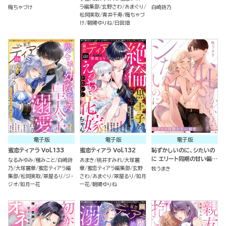
る!!!（単話版）
きを甘く満たして～ （1）
ラ編集部
玄野さわ
あまぐり
梅ちゃづけ
白崎詩乃
松岡実取
青井千寿
梅ちゃづ
け
朝陽ゆりね
日回畑
電子版
電子版
電子版
蜜恋ティアラ Vol.133
蜜恋ティアラ Vol.132
恥ずかしいのに、シたいの
に エリート同期の甘い偏愛
なるみゆみ
櫁みこと
白崎詩
あまき
桃井すみれ
大塚麗
（単話版）
乃
大塚麗華
蜜恋ティアラ編
華
蜜恋ティアラ編集部
玄野
牧うまき
集部
松岡実取
翠屋るり
ジ・
さわ
あまぐり
翠屋るり
如月
ジオ
如月一花
一花
朝陽ゆりね