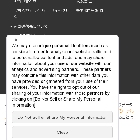
お問い合わせ
文友舎
プライバシーポリシー・サイトポリ
新アポロ出版
シー
外部送信先について
内部通報制度について
ぶんか社が運営するサイトでは、利便性向上のためにCookie等のデータ
を使用しています。 当社のCookieについての詳細は、「
プライバシーポリ
シー
」をご覧ください。当サイトでは、訪問者の個人情報を追跡することは
ABJマークは、この電子書店・電子書籍配信サービスが、著作権者からコンテンツ使用許諾を
ありません。
得た正規版配信サービスであることを示す登録商標(登録番号 第6091713号)です。
ABJマークの詳細、ABJマークを掲示しているサービスの一覧はこちら。
https://aebs.or.jp/