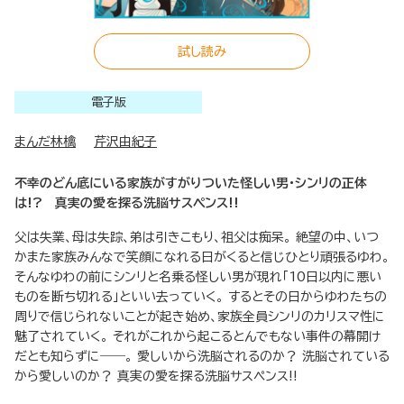
試し読み
電子版
まんだ林檎
芹沢由紀子
不幸のどん底にいる家族がすがりついた怪しい男・シンリの正体
は!? 真実の愛を探る洗脳サスペンス!!
父は失業、母は失踪、弟は引きこもり、祖父は痴呆。 絶望の中、いつ
かまた家族みんなで笑顔になれる日がくると信じひとり頑張るゆわ。
そんなゆわの前にシンリと名乗る怪しい男が現れ「10日以内に悪い
ものを断ち切れる」といい去っていく。 するとその日からゆわたちの
周りで信じられないことが起き始め、家族全員シンリのカリスマ性に
魅了されていく。 それがこれから起こるとんでもない事件の幕開け
だとも知らずに――。 愛しいから洗脳されるのか？ 洗脳されている
から愛しいのか？ 真実の愛を探る洗脳サスペンス!!