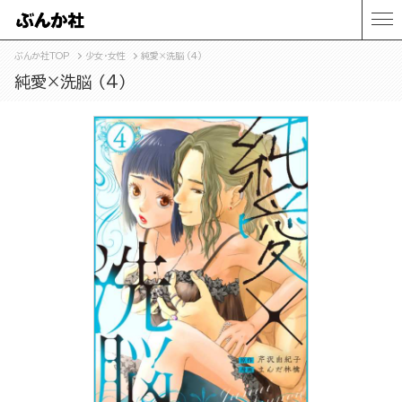
ぶんか社TOP
少女・女性
純愛×洗脳 （4）
純愛×洗脳 （4）