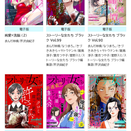
電子版
電子版
電子版
純愛×洗脳 （2）
ストーリーな女たち ブラッ
ストーリーな女たち ブラッ
ク Vol.99
ク Vol.98
まんだ林檎
芹沢由紀子
まんだ林檎
なつまろ。
きづ
まんだ林檎
なつまろ。
きづ
きあきら＋サトウナンキ
飯島
きあきら＋サトウナンキ
飯島
淳子
葉月つや子
星野スミ
ス
淳子
葉月つや子
星野スミ
ス
トーリーな女たち ブラック編
トーリーな女たち ブラック編
集部
芹沢由紀子
集部
芹沢由紀子