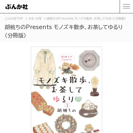
ぶんか社TOP
少女・女性
胡桃ちのPresents モノズキ散歩、お茶してゆるり（分冊版）
胡桃ちのPresents モノズキ散歩、お茶してゆるり
（分冊版）