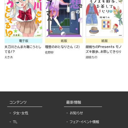
電子版
紙版
紙版
太刀川さんまた聴こうとし
理想のおとなりさん （2）
胡桃ちのPresents モノ
てる!?
ズキ散歩、お茶してきらり
佐野妙
えきあ
胡桃ちの
コンテンツ
最新情報
少女・女性
お知らせ
TL
フェア・イベント情報