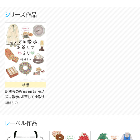
シリーズ作品
紙版
胡桃ちのPresents モノ
ズキ散歩、お茶してゆるり
胡桃ちの
レーベル作品