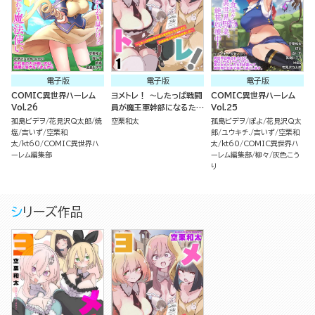
電子版
電子版
電子版
COMIC異世界ハーレム
ヨメトレ！ ～したっぱ戦闘
COMIC異世界ハーレム
Vol.26
員が魔王軍幹部になるため
Vol.25
に花嫁候補の教育を始めま
孤島ビデヲ
花見沢Q太郎
焼
空栗和太
孤島ビデヲ
ぽよ
花見沢Q太
した～（分冊版）
塩
吉いず
空栗和
郎
ユウキチ.
吉いず
空栗和
太
kt60
COMIC異世界ハ
太
kt60
COMIC異世界ハ
ーレム編集部
ーレム編集部
柳々
灰色こう
り
シリーズ作品