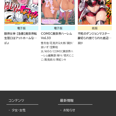
電子版
電子版
紙版
限界女神 【急募】異世界転
COMIC異世界ハーレム
不死のダンジョンマスター
生窓口はアットホームな職
Vol.33
裏切られ捨てられた底辺冒
場です （1）
険者が元仲間の女冒険者た
ぽよ
雪月佳
花見沢Q太郎
葵抄
葵抄
ちにわからせ復讐を誓いま
吉いず
空栗和
す！（１）
太
kt60
COMIC異世界ハ
ーレム編集部
柳々
壱犬にこ
こ
高見梁川
紫紅シキ
コンテンツ
最新情報
少女・女性
お知らせ