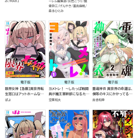
み
MAKI
ーレム編集部
灰色こうり
掘
骨砕三
げんやき
富吉麻帆
森永ひとみ
電子版
電子版
電子版
限界女神 【急募】異世界転
ヨメトレ！ ～したっぱ戦闘
重魂神衣 異世界の命運は、
生窓口はアットホームな職
員が魔王軍幹部になるため
僕等のキスにかかってるよ
場です （2）
に花嫁候補の教育を始めま
うです。 （2）
ぽよ
空栗和太
吉舎和幸
した～ （1）