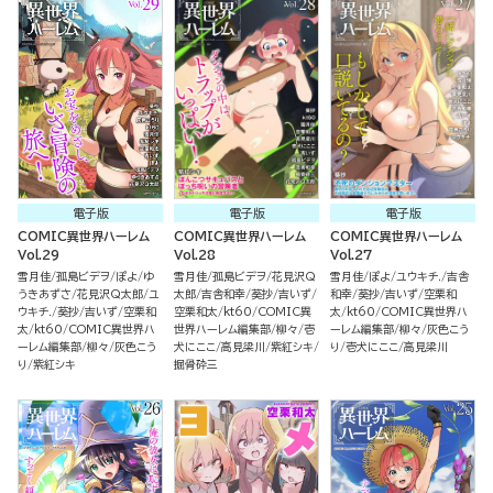
電子版
電子版
電子版
COMIC異世界ハーレム
COMIC異世界ハーレム
COMIC異世界ハーレム
Vol.29
Vol.28
Vol.27
雪月佳
孤島ビデヲ
ぽよ
ゆ
雪月佳
孤島ビデヲ
花見沢Q
雪月佳
ぽよ
ユウキチ.
吉舎
うきあずさ
花見沢Q太郎
ユ
太郎
吉舎和幸
葵抄
吉いず
和幸
葵抄
吉いず
空栗和
ウキチ.
葵抄
吉いず
空栗和
空栗和太
kt60
COMIC異
太
kt60
COMIC異世界ハ
太
kt60
COMIC異世界ハ
世界ハーレム編集部
柳々
壱
ーレム編集部
柳々
灰色こう
ーレム編集部
柳々
灰色こう
犬にここ
高見梁川
紫紅シキ
り
壱犬にここ
高見梁川
り
紫紅シキ
掘骨砕三