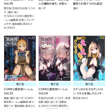
Vol.36
人も魔物も竜も、お前ら全
裏切られ捨てられた底辺冒
員揉みほぐす!!～ （2）
険者が元仲間の女冒険者た
雪月佳
花見沢Q太郎
ユウキ
吉いず
葵抄
ちにわからせ復讐を誓いま
チ.
葵抄
吉い
す！ （1）
ず
kt60
COMIC異世界ハ
ーレム編集部
灰色こうり
げ
んやき
富吉麻帆
森永ひと
み
MAKI
電子版
電子版
電子版
COMIC異世界ハーレム
COMIC異世界ハーレム
ミティのえちえちダンジョ
Vol.35
Vol.34
ン スキルを宿したエッチな
衣装で異世界迷宮を攻略せ
焼塩
葵抄
吉いず
COMIC
花見沢Q太郎
ユウキチ.
吉舎
雪月佳
kt60
よ （3）
異世界ハーレム編集部
柳々
和幸
葵抄
吉いず
空栗和
紫紅シキ
富吉麻帆
森永ひと
太
kt60
COMIC異世界ハ