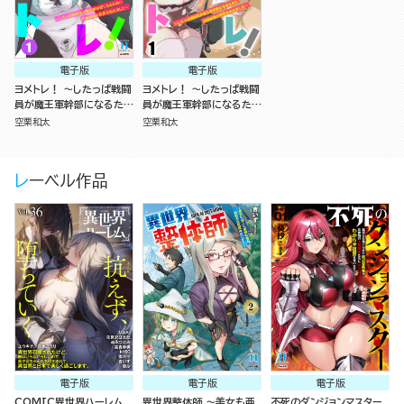
電子版
電子版
ヨメトレ！ ～したっぱ戦闘
ヨメトレ！ ～したっぱ戦闘
員が魔王軍幹部になるため
員が魔王軍幹部になるため
に花嫁候補の教育を始めま
に花嫁候補の教育を始めま
空栗和太
空栗和太
した～ （1）
した～（分冊版）
レーベル作品
電子版
電子版
電子版
COMIC異世界ハーレム
異世界整体師 ～美女も亜
不死のダンジョンマスター