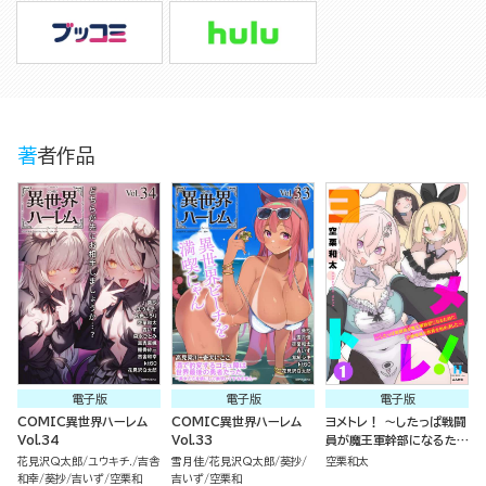
著者作品
電子版
電子版
電子版
COMIC異世界ハーレム
COMIC異世界ハーレム
ヨメトレ！ ～したっぱ戦闘
Vol.34
Vol.33
員が魔王軍幹部になるため
に花嫁候補の教育を始めま
花見沢Q太郎
ユウキチ.
吉舎
雪月佳
花見沢Q太郎
葵抄
空栗和太
した～ （1）
和幸
葵抄
吉いず
空栗和
吉いず
空栗和