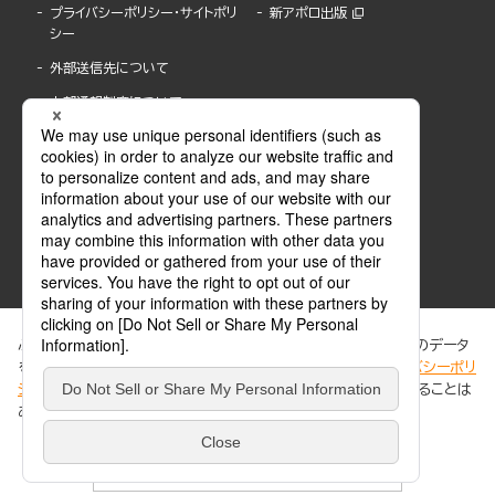
プライバシーポリシー・サイトポリ
新アポロ出版
シー
外部送信先について
内部通報制度について
ぶんか社が運営するサイトでは、利便性向上のためにCookie等のデータ
を使用しています。 当社のCookieについての詳細は、「
プライバシーポリ
シー
」をご覧ください。当サイトでは、訪問者の個人情報を追跡することは
ABJマークは、この電子書店・電子書籍配信サービスが、著作権者からコンテンツ使用許諾を
ありません。
得た正規版配信サービスであることを示す登録商標(登録番号 第6091713号)です。
ABJマークの詳細、ABJマークを掲示しているサービスの一覧はこちら。
https://aebs.or.jp/
同意する