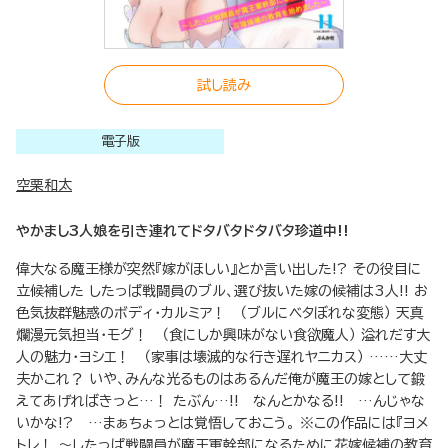
試し読み
電子版
空栗和太
やかまし3人娘を引き連れてドタバタドタバタ珍道中!!
偉大なる魔王様が突然『嫁がほしい』とか言い出した!? その役目に
立候補した したっぱ戦闘員のブル、選び抜いた嫁の候補は3人!! お
色気抜群魅惑のボディ・カルミア！ （ブルにベタぼれな変態） 天真
爛漫元気担当・モグ！ （食にしか興味がない食欲魔人） 溢れだす大
人の魅力・ヨシエ！ （家事は壊滅的な行き遅れヤニカス） ……大丈
夫かこれ？ いや、みんな光るものはあるんだ俺が魔王の嫁として鍛
えてあげればきっと…！ たぶん…!! なんとかなる!! …んじゃな
いかな!? …まぁちょっとは覚悟しておこう。 ※この作品には『ヨメ
トレ！ ～したっぱ戦闘員が魔王軍幹部になるために花嫁候補の教育