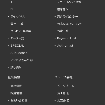
TL
フェア・イベント情報
BL
書店様へ
ライトノベル
海外ライセンシー
青年・一般
公式SNSアカウント
グラビア・写真集
作家一覧
モーター誌
Keyword list
SPECIAL
Author list
Sublicense
マンガよもんが
試し読み
企業情報
グループ会社
会社概要
ビーグリー
採用情報
海王社
お問い合わせ
文友舎