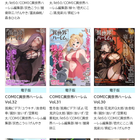
太
kt60
COMIC異世界ハ
太
kt60
COMIC異世界ハ
ーレム編集部
灰色こうり
掘
ーレム編集部
柳々
壱犬にこ
骨砕三
げんやき
富吉麻帆
こ
高見梁川
紫紅シキ
森永ひとみ
電子版
電子版
電子版
COMIC異世界ハーレム
COMIC異世界ハーレム
COMIC異世界ハーレム
Vol.32
Vol.31
Vol.30
孤島ビデヲ
ユウキチ.
吉舎和
雪月佳
孤島ビデヲ
ぽよ
花
雪月佳
花見沢Q太郎
吉舎和
幸
葵抄
吉いず
空栗和
見沢Q太郎
葵抄
吉いず
空
幸
葵抄
吉いず
空栗和
太
COMIC異世界ハーレム編
栗和太
kt60
COMIC異世
太
kt60
COMIC異世界ハ
集部
灰色こうり
げんやき
界ハーレム編集部
柳々
掘骨
ーレム編集部
壱犬にここ
高
砕三
見梁川
紫紅シキ
げんやき