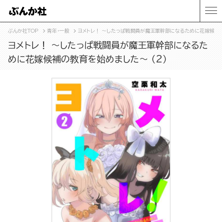
ぶんか社TOP
青年・一般
ヨメトレ！ ～したっぱ戦闘員が魔王軍幹部になるために花嫁候補の
ヨメトレ！ ～したっぱ戦闘員が魔王軍幹部になるた
めに花嫁候補の教育を始めました～ （2）