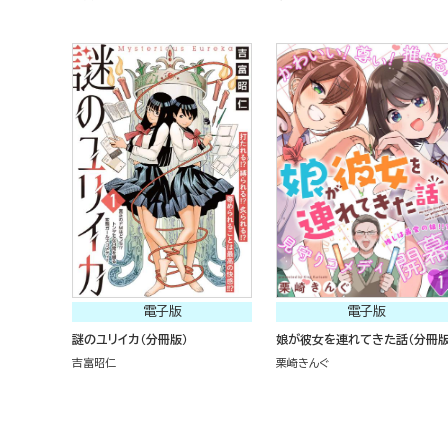
電子版
電子版
謎のユリイカ（分冊版）
娘が彼女を連れてきた話（分冊版
吉富昭仁
栗崎きんぐ