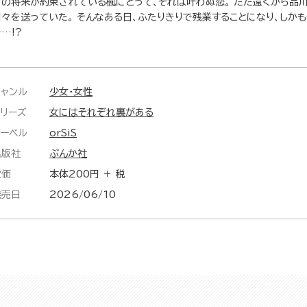
ての将来が約束されている楓にとって、それは叶わぬ恋。 ただ遠くから品
日々を送っていた。 そんなある日、ふたりきりで残業することになり、しか
…!?
ジャンル
少女・女性
シリーズ
女にはそれぞれ裏がある
レーベル
orSiS
出版社
ぶんか社
定価
本体200円 ＋ 税
発売日
2026/06/10