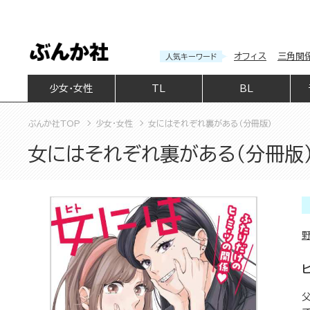
オフィス
三角関
人気キーワード
少女・女性
TL
BL
ぶんか社TOP
少女・女性
女にはそれぞれ裏がある（分冊版）
女にはそれぞれ裏がある（分冊版