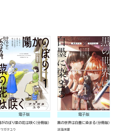
電子版
電子版
陽がのぼり菜の花は咲く（分冊版）
黒の世界は白墨に染まる（分冊版）
アケガタユウ
涼海来夏