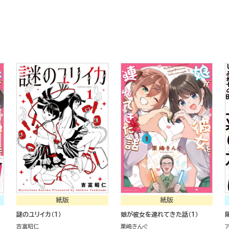
紙版
紙版
謎のユリイカ（１）
娘が彼女を連れてきた話（１）
吉富昭仁
栗崎きんぐ