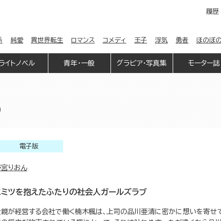
履歴
係
純愛
異世界転生
ロマンス
コメディ
王子
浮気
勇者
ほのぼ
ライトノベル
青年・一般
グラビア・写真集
モーター誌
）
電子版
野宮りおん
ヒミツを抱えたふたりの社会人ガールズラブ
父親が経営する会社で働く楠木楓は、上司の品川亜清に密かに想いを寄せて