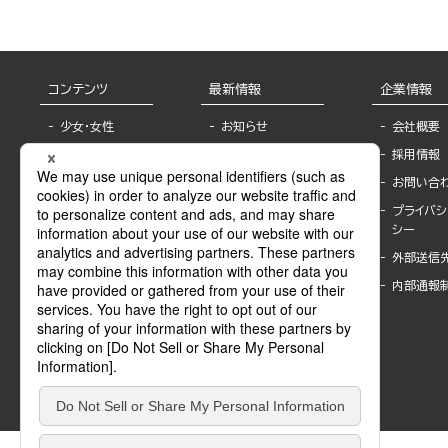
コンテンツ
最新情報
企業情報
少女・女性
お知らせ
会社概要
TL
フェア・イベント情
採用情報
報
BL
お問い合
書店様へ
ライトノベル
プライバシ
海外ライセンシー
シー
青年・一般
公式SNSアカウ
外部送信
グラビア・写真
ント
集
内部通報
作家一覧
モーター誌
Keyword list
SPECIAL
Author list
Sublicense
マンガよもん
が
試し読み