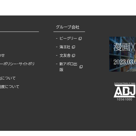
グループ会社
ビーグリー
海王社
わせ
文友舎
ーポリシー・サイトポリ
新アポロ出
版
先について
制度について