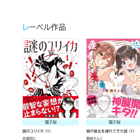
レーベル作品
電子版
電子版
謎のユリイカ （1）
娘が彼女を連れてきた話 （1）
吉富昭仁
栗崎きんぐ