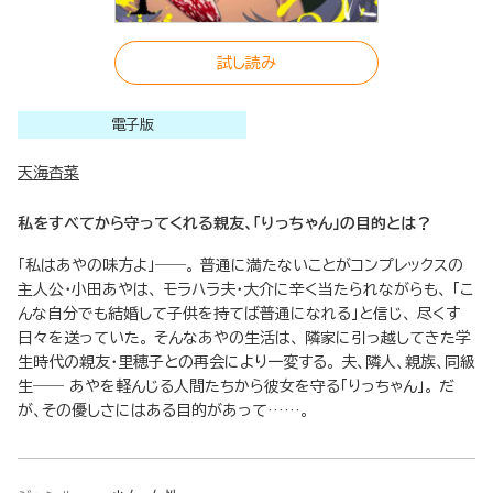
試し読み
電子版
天海杏菜
私をすべてから守ってくれる親友、「りっちゃん」の目的とは？
「私はあやの味方よ」――。 普通に満たないことがコンプレックスの
主人公・小田あやは、 モラハラ夫・大介に辛く当たられながらも、 「こ
んな自分でも結婚して子供を持てば普通になれる」と信じ、 尽くす
日々を送っていた。 そんなあやの生活は、 隣家に引っ越してきた学
生時代の親友・里穂子との再会により一変する。 夫、隣人、親族、同級
生―― あやを軽んじる人間たちから彼女を守る「りっちゃん」。 だ
が、その優しさにはある目的があって……。