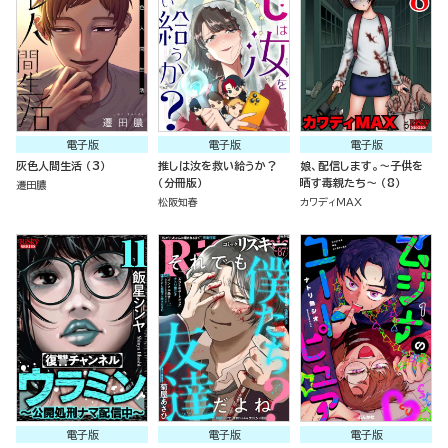
電子版
電子版
電子版
灰色人間生活 （3）
推しは汝を救い給うか？
娘、配信します。～子供を
（分冊版）
晒す毒親たち～ （8）
遷田膿
松阪知春
カワディMAX
電子版
電子版
電子版