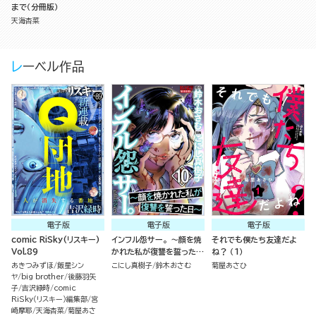
まで（分冊版）
天海杏菜
レーベル作品
電子版
電子版
電子版
comic RiSky(リスキー)
インフル怨サー。 ～顔を焼
それでも僕たち友達だよ
Vol.89
かれた私が復讐を誓った日
ね？ （1）
～ （10）
あきつみずほ
飯星シン
こにし真樹子
鈴木おさむ
菊屋あさひ
ヤ
big brother
後藤羽矢
子
吉沢緑時
comic
RiSky（リスキー）編集部
宮
崎摩耶
天海杏菜
菊屋あさ