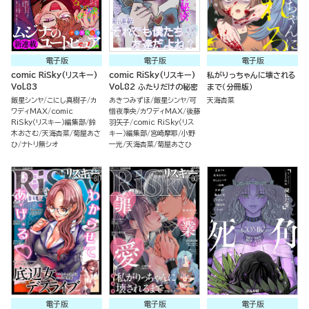
電子版
電子版
電子版
comic RiSky(リスキー)
comic RiSky(リスキー)
私がりっちゃんに壊される
Vol.83
Vol.82 ふたりだけの秘密
まで（分冊版）
飯星シンヤ
こにし真樹子
カ
あきつみずほ
飯星シンヤ
可
天海杏菜
ワディMAX
comic
惜夜季央
カワディMAX
後藤
RiSky（リスキー）編集部
鈴
羽矢子
comic RiSky（リス
木おさむ
天海杏菜
菊屋あさ
キー）編集部
宮崎摩耶
小野
ひ
ナトリ無シオ
一光
天海杏菜
菊屋あさひ
電子版
電子版
電子版