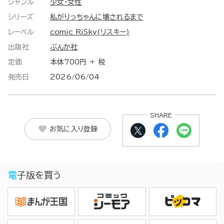
ジャンル
少女・女性
シリーズ
私がりっちゃんに壊されるまで
レーベル
comic RiSky(リスキー)
出版社
ぶんか社
定価
本体700円 ＋ 税
発売日
2026/06/04
SHARE
お気に入り登録
電子版を買う