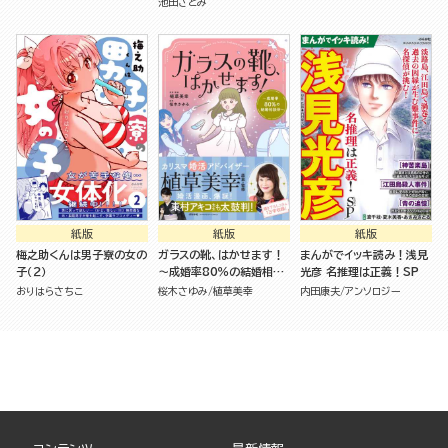
池田さとみ
紙版
紙版
紙版
梅之助くんは男子寮の女の
ガラスの靴、はかせます！
まんがでイッキ読み！浅見
子（２）
～成婚率80％の結婚相談
光彦 名推理は正義！SP
所～
おりはらさちこ
桜木さゆみ
植草美幸
内田康夫
アンソロジー