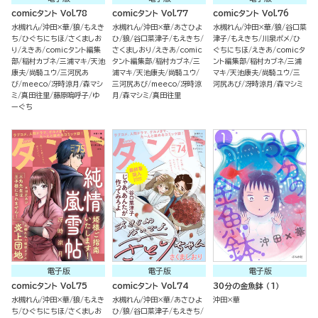
comicタント Vol.78
comicタント Vol.77
comicタント Vol.76
水槻れん
沖田×華
狼
もえき
水槻れん
沖田×華
あさひよ
水槻れん
沖田×華
狼
谷口菜
ち
ひぐちにちほ
さくましお
ひ
狼
谷口菜津子
もえきち
津子
もえきち
川泉ポメ
ひ
り
えきあ
comicタント編集
さくましおり
えきあ
comic
ぐちにちほ
えきあ
comicタ
部
稲村カブネ
三浦マキ
天池
タント編集部
稲村カブネ
三
ント編集部
稲村カブネ
三浦
康夫
尚騎ユウ
三河尻あ
浦マキ
天池康夫
尚騎ユウ
マキ
天池康夫
尚騎ユウ
三
び
meeco
冴時涼月
森マシ
三河尻あび
meeco
冴時涼
河尻あび
冴時涼月
森マシミ
ミ
真田往里
藤原嗚呼子
ゆ
月
森マシミ
真田往里
ーぐち
電子版
電子版
電子版
comicタント Vol.75
comicタント Vol.74
30分の金魚鉢 （1）
水槻れん
沖田×華
狼
もえき
水槻れん
沖田×華
あさひよ
沖田×華
ち
ひぐちにちほ
さくましお
ひ
狼
谷口菜津子
もえきち