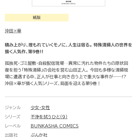
紙版
沖田×華
積み上がり、埋もれていくモノに、人生は宿る。 特殊清掃人の世界を
描く人気作、第9巻!!
孤独死・ゴミ屋敷・自殺配信現場…異常に汚れた物件たちの原状回
復を担う「特殊清掃」の会社を営む山田正人。 今回も多様な清掃現
場に遭遇する中、正人が仕事と向き合う上で重大な事件が――!?
沖田×華が描く人気シリーズ、局面を迎える第9巻！
ジャンル
少女・女性
シリーズ
不浄を拭うひと（９）
レーベル
BUNKASHA COMICS
出版社
ぶんか社