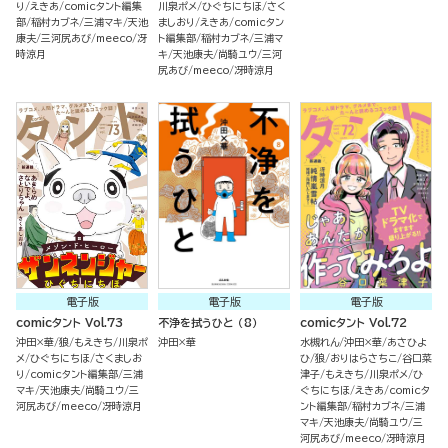
り
えきあ
comicタント編集
川泉ポメ
ひぐちにちほ
さく
部
稲村カブネ
三浦マキ
天池
ましおり
えきあ
comicタン
康夫
三河尻あび
meeco
冴
ト編集部
稲村カブネ
三浦マ
時涼月
キ
天池康夫
尚騎ユウ
三河
尻あび
meeco
冴時涼月
電子版
電子版
電子版
comicタント Vol.73
不浄を拭うひと （8）
comicタント Vol.72
沖田×華
狼
もえきち
川泉ポ
沖田×華
水槻れん
沖田×華
あさひよ
メ
ひぐちにちほ
さくましお
ひ
狼
おりはらさちこ
谷口菜
り
comicタント編集部
三浦
津子
もえきち
川泉ポメ
ひ
マキ
天池康夫
尚騎ユウ
三
ぐちにちほ
えきあ
comicタ
河尻あび
meeco
冴時涼月
ント編集部
稲村カブネ
三浦
マキ
天池康夫
尚騎ユウ
三
河尻あび
meeco
冴時涼月