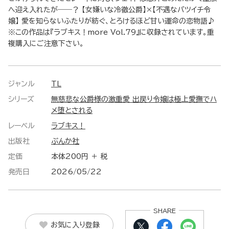
へ迎え入れたが――？ 【女嫌いな冷徹公爵】×【不遇なバツイチ令
嬢】 愛を知らないふたりが紡ぐ、とろけるほど甘い運命の恋物語♪
※この作品は『ラブキス！more Vol.79』に収録されています。重
複購入にご注意下さい。
ジャンル
TL
シリーズ
無慈悲な公爵様の激重愛 出戻り令嬢は極上愛撫でハ
メ堕とされる
レーベル
ラブキス！
出版社
ぶんか社
定価
本体200円 ＋ 税
発売日
2026/05/22
SHARE
お気に入り登録