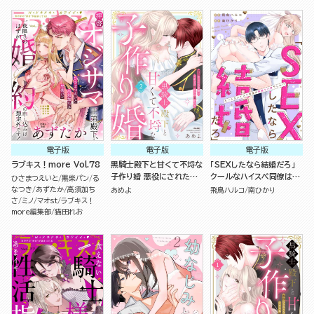
電子版
電子版
電子版
ラブキス！more Vol.78
黒騎士殿下と甘くて不埒な
「SEXしたなら結婚だろ」
子作り婚 悪役にされた令
クールなハイスペ同僚は執
ひさまつえいと
黒柴パン
る
嬢はイかされ啼かされ暴か
着ヤバ男でした!?（分冊
なつき
あずたか
高須加ち
あめよ
飛鳥ハルコ
南ひかり
れる （2）
版）
さ
ミノ
マオst
ラブキス！
more編集部
猫田れお