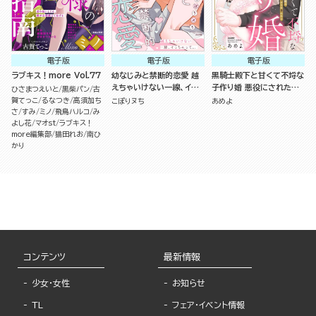
電子版
電子版
電子版
ラブキス！more Vol.77
幼なじみと禁断的恋愛 越
黒騎士殿下と甘くて不埒な
えちゃいけない一線、イっ
子作り婚 悪役にされた令
ひさまつえいと
黒柴パン
古
ちゃって… （2）
嬢はイかされ啼かされ暴か
賀てっこ
るなつき
高須加ち
こぽりヌち
あめよ
れる （1） 【かきおろし漫画
さ
すみ
ミノ
飛鳥ハルコ
み
よし花
マオst
ラブキス！
付】
more編集部
猫田れお
南ひ
かり
コンテンツ
最新情報
少女・女性
お知らせ
TL
フェア・イベント情報