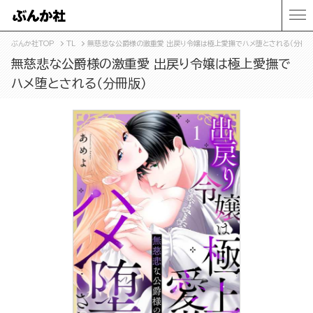
ぶんか社TOP
TL
無慈悲な公爵様の激重愛 出戻り令嬢は極上愛撫でハメ堕とされる（分冊版
無慈悲な公爵様の激重愛 出戻り令嬢は極上愛撫で
ハメ堕とされる（分冊版）