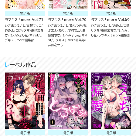
電子版
電子版
電子版
ラブキス！more Vol.71
ラブキス！more Vol.70
ラブキス！more Vol.69
ひさまつえいと
古賀てっこ
ひさまつえいと
るなつき
碓
ひさまつえいと
あめよ
こぽ
あめよ
こぽりヌち
高須加ち
水まよ
あめよ
あずたか
高
りヌち
高須加ちさ
ミノ
みよ
さ
ミノ
みよし花
マオst
ラ
須加ちさ
ミノ
みよし花
マオ
し花
ラブキス！more編集部
ブキス！more編集部
st
ラブキス！more編集部
井野之せち
レーベル作品
電子版
電子版
電子版