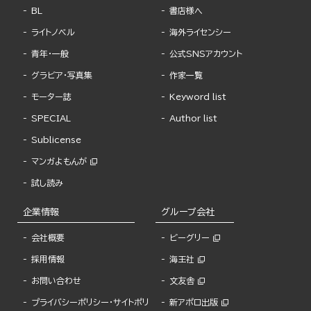
BL
書店様へ
ライトノベル
海外ライセンシー
青年・一般
公式SNSアカウント
グラビア・写真集
作家一覧
モーター誌
Keyword list
SPECIAL
Author list
Sublicense
マンガよもんが
試し読み
企業情報
グループ会社
会社概要
ビーグリー
採用情報
海王社
お問い合わせ
文友舎
プライバシーポリシー・サイトポリ
新アポロ出版