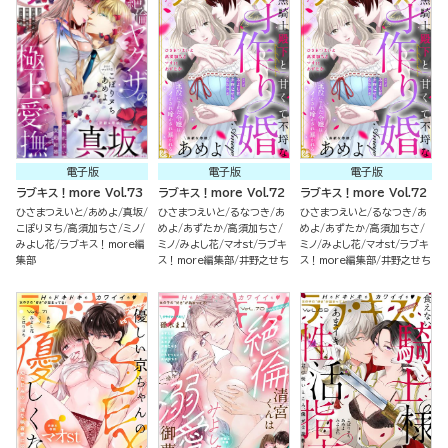
電子版
電子版
電子版
ラブキス！more Vol.73
ラブキス！more Vol.72
ラブキス！more Vol.72
ひさまつえいと
あめよ
真坂
ひさまつえいと
るなつき
あ
ひさまつえいと
るなつき
あ
こぽりヌち
高須加ちさ
ミノ
めよ
あずたか
高須加ちさ
めよ
あずたか
高須加ちさ
みよし花
ラブキス！more編
ミノ
みよし花
マオst
ラブキ
ミノ
みよし花
マオst
ラブキ
集部
ス！more編集部
井野之せち
ス！more編集部
井野之せち