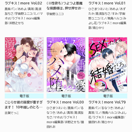
ラブキス！more Vol.82
（※性欲も）つよつよ悪魔
ラブキス！more Vol.81
な侯爵様は、押せ押せおし
黒柴パン
あめよ
真坂
高須
ひさまつえいと
あめよ
あず
かけ姫をとろぱちゅ交尾で
加ちさ
宇宙野ユニコ
ミノ
マ
たか
高須加ちさ
すみ
宇宙
宇宙野ユニコ
わからせたい（分冊版）
オst
ラブキス！more編集
野ユニコ
ミノ
飛鳥ハルコ
み
部
井野之せち
よし花
ラブキス！more編集
部
南ひかり
電子版
電子版
電子版
こじらせ彼の溺愛が重すぎ
ラブキス！more Vol.80
ラブキス！more Vol.79
ます！ 10年越しのとろ甘
ひさまつえいと
黒柴パン
る
黒柴パン
るなつき
あめよ
えっち試してみる？ （4）
なつき
あめよ
真坂
高須加
真坂
ミノ
飛鳥ハルコ
みよし
古賀てっこ
ちさ
マオst
ラブキス！
花
ラブキス！more編集部
more編集部
井野之せち
猫
猫田れお
南ひかり
田れお