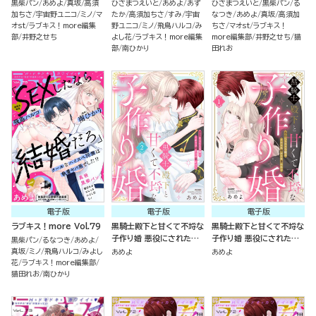
黒柴パン
あめよ
真坂
高須
ひさまつえいと
あめよ
あず
ひさまつえいと
黒柴パン
る
加ちさ
宇宙野ユニコ
ミノ
マ
たか
高須加ちさ
すみ
宇宙
なつき
あめよ
真坂
高須加
オst
ラブキス！more編集
野ユニコ
ミノ
飛鳥ハルコ
み
ちさ
マオst
ラブキス！
部
井野之せち
よし花
ラブキス！more編集
more編集部
井野之せち
猫
部
南ひかり
田れお
電子版
電子版
電子版
ラブキス！more Vol.79
黒騎士殿下と甘くて不埒な
黒騎士殿下と甘くて不埒な
子作り婚 悪役にされた令
子作り婚 悪役にされた令
黒柴パン
るなつき
あめよ
嬢はイかされ啼かされ暴か
嬢はイかされ啼かされ暴か
真坂
ミノ
飛鳥ハルコ
みよし
あめよ
あめよ
れる （2）
れる （1） 【かきおろし漫画
花
ラブキス！more編集部
猫田れお
南ひかり
付】