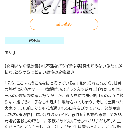
試し読み
電子版
あめよ
【女嫌いな冷徹公爵】×【不遇なバツイチ令嬢】愛を知らないふたりが
紡ぐ、とろけるほど甘い運命の恋物語♪
「ほら、ここはもうこんなにとろけているよ」 触れられた先から、甘美
な熱が滴り落ちて―― 精鋭揃いのブラン家で落ちこぼれだったセレ
ーネの、最初の結婚は散々だった。 愛人を持つ夫、使用人のように扱
う姑に虐げられ、子なしを理由に離縁されてしまう。 そして出戻った
実家では、以前よりも酷く冷遇される日々を送っていた。 父が用意
した次の結婚相手は、公爵のジェイド。 彼は5度も婚約破棄しており、
元婚約者殺しの噂も…。 家族から「今度こそしっかり子どもを」と圧
をかけられてきたセレーネに対し、ジェイドは意外とあたたかく屋敷