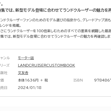
す。
特集では、新型モデル登場に合わせてランドクルーザーの魅力を再
ランドクルーザーファンのためのモデル選びの指針から、グレードアップ派
トレンドを掲載。
まさにランドクルーザーを100倍楽しむためのすべての要素を網羅した最
特集では、新型モデル登場に合わせてランドクルーザーの魅力を再確認しま
ジャンル
モーター誌
シリーズ
LANDCRUISERCUSTOMBOOK
出版社
文友舎
定価
本体1636円 ＋ 税
ISBN
978486
発売日
2024/01/18