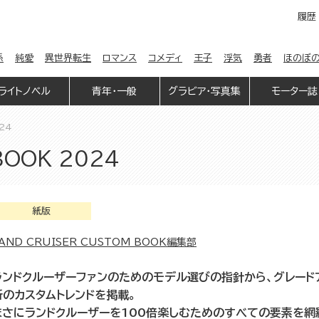
履歴
係
純愛
異世界転生
ロマンス
コメディ
王子
浮気
勇者
ほのぼ
ライトノベル
青年・一般
グラビア・写真集
モーター誌
24
BOOK 2024
紙版
AND CRUISER CUSTOM BOOK編集部
ランドクルーザーファンのためのモデル選びの指針から、グレード
新のカスタムトレンドを掲載。
まさにランドクルーザーを100倍楽しむためのすべての要素を網