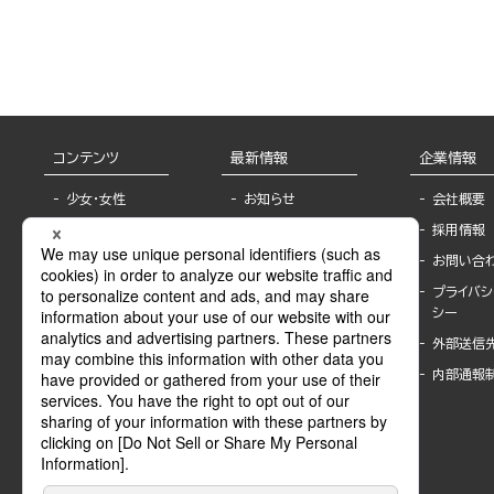
コンテンツ
最新情報
企業情報
少女・女性
お知らせ
会社概要
TL
フェア・イベント情
採用情報
報
BL
お問い合
書店様へ
ライトノベル
プライバシ
海外ライセンシー
シー
青年・一般
公式SNSアカウ
外部送信
グラビア・写真
ント
集
内部通報
作家一覧
モーター誌
Keyword list
SPECIAL
Author list
Sublicense