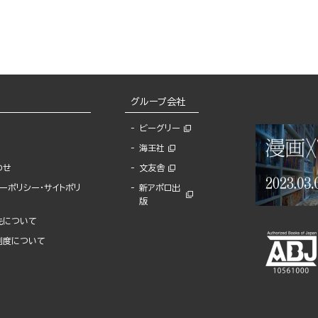
グループ会社
ビーグリー
海王社
わせ
文友舎
ーポリシー・サイトポリ
新アポロ出
版
先について
制度について