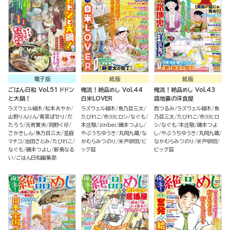
電子版
紙版
紙版
ごはん日和 Vol.51 ドドン
俺流！絶品めし Vol.44
俺流！絶品めし Vol.43
と大鍋！
白米LOVER
路地裏の洋食屋
ラズウェル細木
松本あやか
ラズウェル細木
魚乃目三太
西つるみ
ラズウェル細木
魚
山野りんりん
青菜ぱせり
だ
たびれこ
市川ヒロシ
なぐも
乃目三太
たびれこ
市川ヒロ
たろう
元町夏央
岡野く仔
本庄敬
zinbei
磯本つよし
シ
なぐも
本庄敬
磯本つよ
さかきしん
魚乃目三太
並庭
やぶうちゆうき
丸岡九蔵
な
し
やぶうちゆうき
丸岡九蔵
マチコ
池田さとみ
たびれこ
かむらみつのり
米戸卵田
ビ
なかむらみつのり
米戸卵田
なぐも
磯本つよし
新島なる
ッグ錠
ビッグ錠
い
ごはん日和編集部