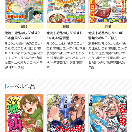
紙版
紙版
紙版
俺流！絶品めし Vol.42
俺流！絶品めし Vol.41
俺流！絶品めし Vol.40
日本全国グルメ旅
おいしい居酒屋
奮発☆給料日ごはん
ラズウェル細木
魚乃目三太
ラズウェル細木
魚乃目三太
高田千種
ラズウェル細木
魚
杏耶
たこつむり
田口始
市
杏耶
市川ヒロシ
なぐも
本庄
乃目三太
杏耶
市川ヒロシ
な
川ヒロシ
なぐも
本庄敬
磯本
敬
磯本つよし
やぶうちゆう
ぐも
本庄敬
磯本つよし
や
つよし
やぶうちゆうき
丸岡
き
丸岡九蔵
なかむらみつの
ぶうちゆうき
丸岡九蔵
なか
九蔵
なかむらみつのり
米戸
り
米戸卵田
ビッグ錠
薩美
むらみつのり
米戸卵田
ビッ
卵田
ビッグ錠
佑
グ錠
レーベル作品