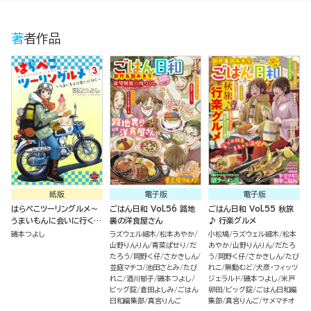
著者作品
紙版
電子版
電子版
はらぺこツーリングルメ～
ごはん日和 Vol.56 路地
ごはん日和 Vol.55 秋旅
うまいもんに会いに行く～
裏の洋食屋さん
♪ 行楽グルメ
（３）
磯本つよし
ラズウェル細木
松本あやか
小松鳩
ラズウェル細木
松本
山野りんりん
青菜ぱせり
だ
あやか
山野りんりん
だたろ
たろう
岡野く仔
さかきしん
う
岡野く仔
さかきしん
たび
並庭マチコ
池田さとみ
たび
れこ
無動むど
犬彦・フィッツ
れこ
酒川郁子
磯本つよし
ジェラルド
磯本つよし
米戸
ビッグ錠
倉田よしみ
ごはん
卵田
ビッグ錠
ごはん日和編
日和編集部
真宮りんご
集部
真宮りんご
サメマチオ