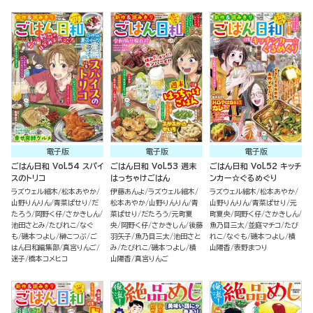
電子版
電子版
電子版
ごはん日和 Vol.54 スパイ
ごはん日和 Vol.53 週末
ごはん日和 Vol.52 キッチ
スのトリコ
はっちゃけごはん
ンカー☆ぐるめぐり
ラズウェル細木
松本あやか
伊藤あんよ
ラズウェル細木
ラズウェル細木
松本あやか
山野りんりん
青菜ぱせり
だ
松本あやか
山野りんりん
青
山野りんりん
青菜ぱせり
元
たろう
岡野く仔
さかきしん
菜ぱせり
だたろう
元町夏
町夏央
岡野く仔
さかきしん
池田さとみ
たびれこ
なぐ
央
岡野く仔
さかきしん
後藤
魚乃目三太
並庭マチコ
たび
も
磯本つよし
榊こつぶ
ご
羽矢子
魚乃目三太
池田さと
れこ
なぐも
磯本つよし
横
はん日和編集部
真宮りんご
み
たびれこ
磯本つよし
横
山陽香
表野まつり
迷子
橋本コメヒコ
山陽香
真宮りんご