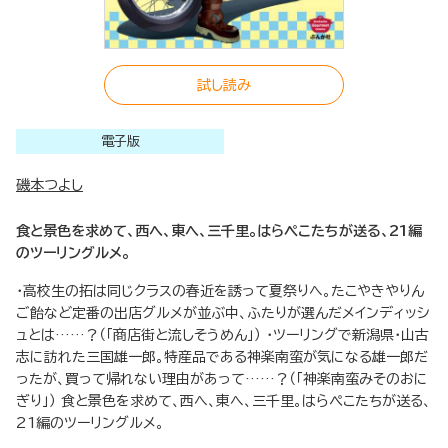
試し読み
電子版
磯本つよし
食と景色を求めて、西へ、東へ、三千里。はらぺこたちが送る、21編
のツーリングルメ。
・高校生の拓は同じクラスの春近を誘って夏祭りへ。たこやきやりん
ご飴など定番の出店グルメが並ぶ中、ふたりが選んだメインディッシ
ュとは……？（「商店街と流しそうめん」） ・ツーリングで新潟県・山古
志に訪れた三国雄一郎。特産品である神楽南蛮が気になる雄一郎だ
ったが、買って帰れない理由があって……？（「神楽南蛮みそのおに
ぎり」） 食と景色を求めて、西へ、東へ、三千里。はらぺこたちが送る、
21編のツーリングルメ。