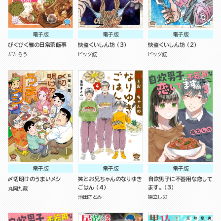
電子版
電子版
電子版
びくびく雅の日常茶飯事
快盗くいしん坊 （3）
快盗くいしん坊 （2）
だたろう
ビッグ錠
ビッグ錠
電子版
電子版
電子版
〆切明けのうまいメシ
笑とお兄ちゃんのなりゆき
自炊男子に不器用な恋して
ごはん （4）
ます。 （3）
丸岡九蔵
池田さとみ
揚立しの