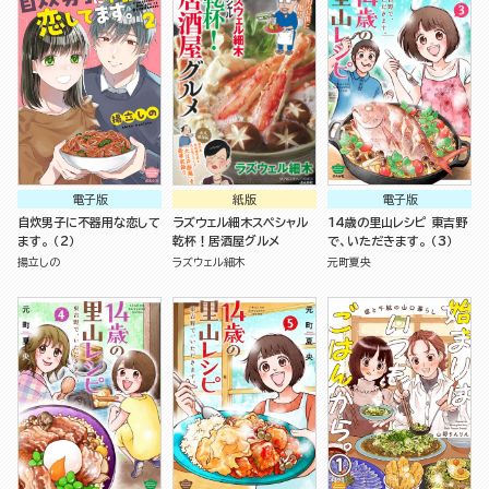
電子版
紙版
電子版
自炊男子に不器用な恋して
ラズウェル細木スペシャル
14歳の里山レシピ 東吉野
ます。 （2）
乾杯！居酒屋グルメ
で、いただきます。 （3）
揚立しの
ラズウェル細木
元町夏央