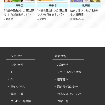
電子版
電子版
電子版
14歳の里山レシピ 東吉野
14歳の里山レシピ 東吉野
始まりはいつもごはんか
で、いただきます。 （4）
で、いただきます。 （5）
ら。（分冊版）
元町夏央
元町夏央
山野りんりん
コンテンツ
最新情報
少女・女性
お知らせ
TL
フェア・イベント情報
BL
書店様へ
ライトノベル
海外ライセンシー
青年・一般
公式SNSアカウント
グラビア・写真集
作家一覧