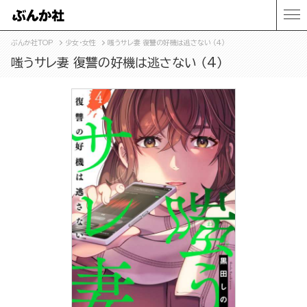
ぶんか社TOP
少女・女性
嗤うサレ妻 復讐の好機は逃さない （4）
嗤うサレ妻 復讐の好機は逃さない （4）