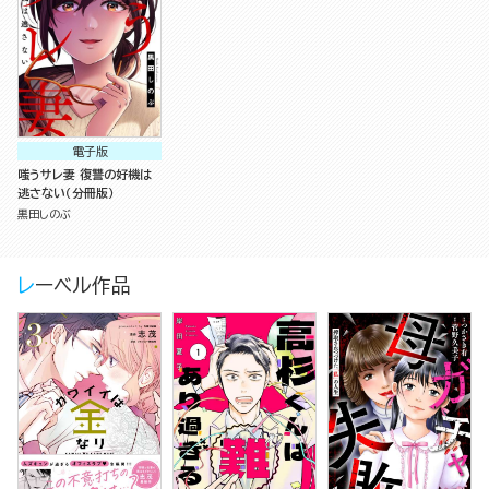
電子版
嗤うサレ妻 復讐の好機は
逃さない（分冊版）
黒田しのぶ
レーベル作品