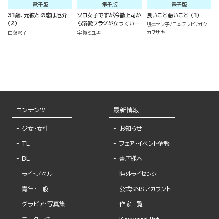
電子版
電子版
電子版
31歳、元彼との恋は厄介
ソロ女子ですが冷徹上司か
良いこと悪いこと （1）
（2）
ら溺愛フラグが立っていま
眠ヰセン子
日本テレビ
ガク
す…!?（分冊版）
カワサキ
白葉琴子
宇賀ミユキ
コンテンツ
最新情報
少女・女性
お知らせ
TL
フェア・イベント情報
BL
書店様へ
ライトノベル
海外ライセンシー
青年・一般
公式SNSアカウント
グラビア・写真集
作家一覧