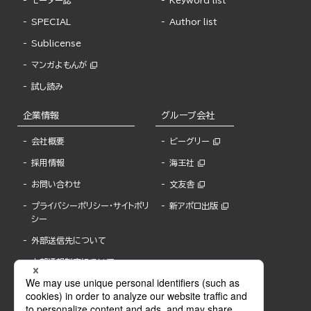
モーター誌
Keyword list
SPECIAL
Author list
Sublicense
マンガよもんが
試し読み
企業情報
グループ会社
会社概要
ビーグリー
採用情報
海王社
お問い合わせ
文友舎
プライバシーポリシー・サイトポリ
新アポロ出版
シー
外部送信先について
内部通報制度について