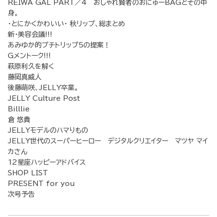
REIWA GAL PART／4 おしゃれ賢者のおにゅーBAGとその中
身。
・とにかくかわいい・ 秋リップ、総まとめ
新・美容会議!!!
あみゆか的プチトリップ5の提案！
Gメントーク!!!
萩原利久を解く
藤岡真威人
後藤萌咲、JELLY卒業。
JELLY Culture Post
Billlie
倉 悠貴
JELLYモデルのハマりもの
JELLY世代のスーパーヒーロー デジタルクリエイター マツヤ マイ
カさん
12星座ハッピーアドバイス
SHOP LIST
PRESENT for you
次号予告