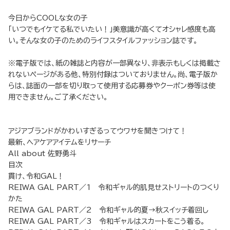
今日からCOOLな女の子
「いつでもイケてる私でいたい！」美意識が高くてオシャレ感度も高
い。そんな女の子のためのライフスタイルファッション誌です。
※電子版では、紙の雑誌と内容が一部異なり、非表示もしくは掲載さ
れないページがある他、特別付録はついておりません。尚、電子版か
らは、誌面の一部を切り取って使用する応募券やクーポン券等は使
用できません。ご了承ください。
アジアブランドがかわいすぎるってウワサを聞きつけて！
最新、ヘアケアアイテムをリサーチ
All about 佐野勇斗
目次
貫け、令和GAL！
REIWA GAL PART／1 令和ギャル的肌見せストリートのつくり
かた
REIWA GAL PART／2 令和ギャル的夏→秋スイッチ着回し
REIWA GAL PART／3 令和ギャルはスカートをこう着る。