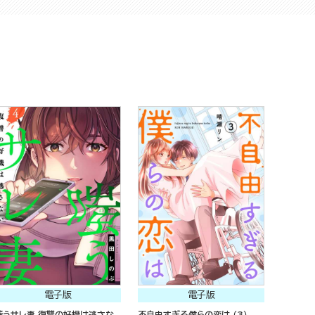
電子版
電子版
嗤うサレ妻 復讐の好機は逃さな
不自由すぎる僕らの恋は （3）