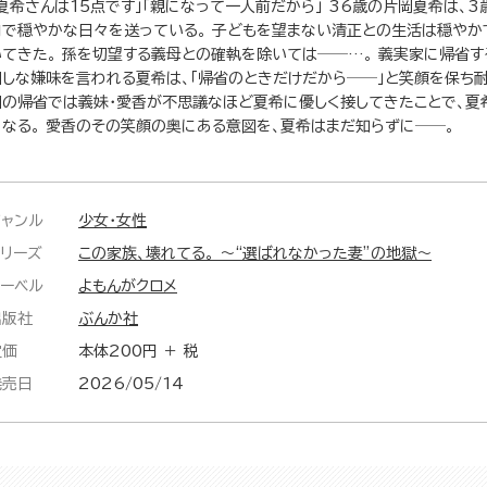
「夏希さんは15点です」「親になって一人前だから」 36歳の片岡夏希は、
内で穏やかな日々を送っている。 子どもを望まない清正との生活は穏やか
いてきた。 孫を切望する義母との確執を除いては──…。 義実家に帰省す
回しな嫌味を言われる夏希は、「帰省のときだけだから──」と笑顔を保ち耐
回の帰省では義妹・愛香が不思議なほど夏希に優しく接してきたことで、夏
になる。 愛香のその笑顔の奥にある意図を、夏希はまだ知らずに──。
ジャンル
少女・女性
シリーズ
この家族、壊れてる。 ～“選ばれなかった妻”の地獄～
レーベル
よもんがクロメ
出版社
ぶんか社
定価
本体200円 ＋ 税
発売日
2026/05/14