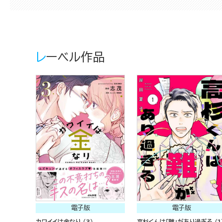
レーベル作品
電子版
電子版
カワイイは金なり （3）
高杉くんは「難」があり過ぎる （1