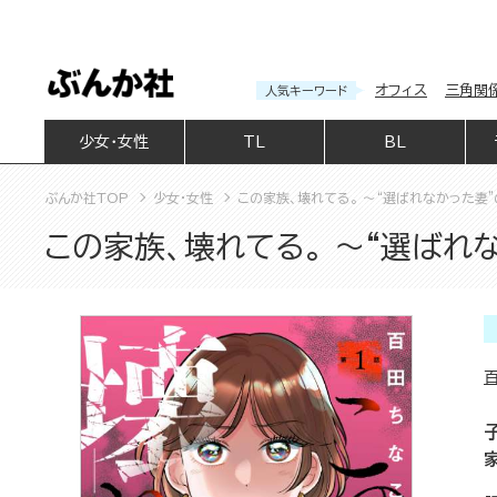
オフィス
三角関
人気キーワード
少女・女性
TL
BL
ぶんか社TOP
少女・女性
この家族、壊れてる。 ～“選ばれなかった妻”
この家族、壊れてる。 ～“選ばれ