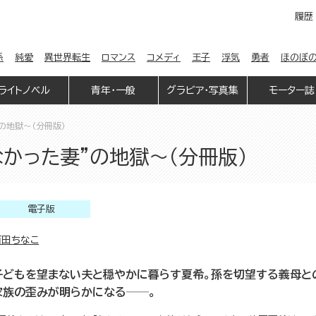
履歴
係
純愛
異世界転生
ロマンス
コメディ
王子
浮気
勇者
ほのぼ
ライトノベル
青年・一般
グラビア・写真集
モーター誌
の地獄～（分冊版）
なかった妻”の地獄～（分冊版）
電子版
百田ちなこ
子どもを望まない夫と穏やかに暮らす夏希。孫を切望する義母と
家族の歪みが明らかになる──。