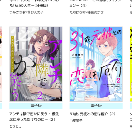
た「私」の人生～（分冊版）
ョン～ （4）
い
つかさき有
菅野久美子
たちばな梓
榛葉あかさ
電子版
電子版
アンチは隣で密かに笑う ～優先
31歳、元彼との恋は厄介 （2）
席に座っただけなのに～ （2）
白葉琴子
とさとし