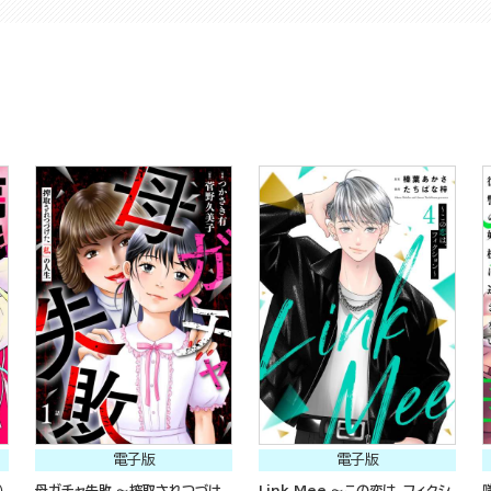
電子版
電子版
）
母ガチャ失敗 ～搾取されつづけ
Link Mee ～この恋は、フィクシ