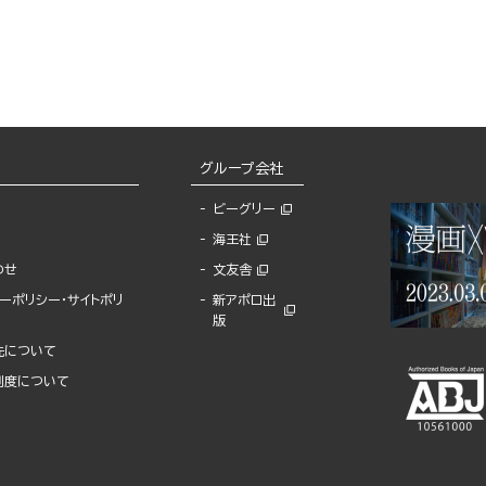
グループ会社
ビーグリー
海王社
わせ
文友舎
ーポリシー・サイトポリ
新アポロ出
版
先について
制度について