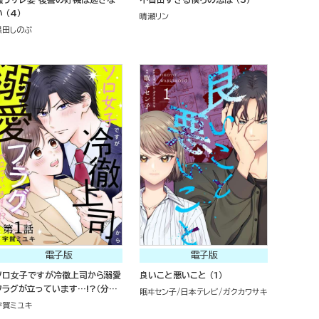
 （4）
晴瀬リン
黒田しのぶ
電子版
電子版
ソロ女子ですが冷徹上司から溺愛
良いこと悪いこと （1）
フラグが立っています…!?（分冊
眠ヰセン子
日本テレビ
ガクカワサキ
版）
宇賀ミユキ