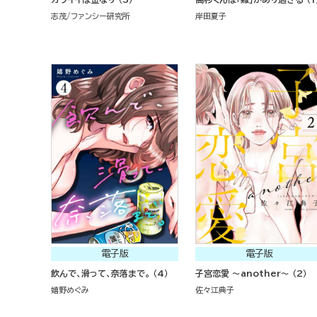
志茂
ファンシー研究所
岸田夏子
電子版
電子版
飲んで、滑って、奈落まで。 （4）
子宮恋愛 ～another～ （2）
嬉野めぐみ
佐々江典子