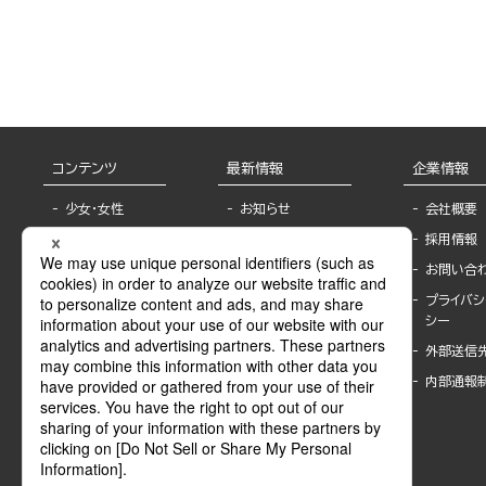
コンテンツ
最新情報
企業情報
少女・女性
お知らせ
会社概要
TL
フェア・イベント情
採用情報
報
BL
お問い合
書店様へ
ライトノベル
プライバシ
海外ライセンシー
シー
青年・一般
公式SNSアカウ
外部送信
グラビア・写真
ント
集
内部通報
作家一覧
モーター誌
Keyword list
SPECIAL
Author list
Sublicense