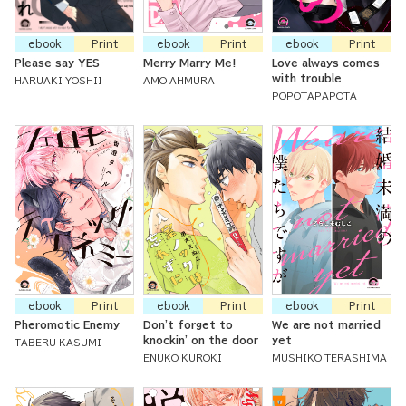
ebook
Print
ebook
Print
ebook
Print
Please say YES
Merry Marry Me!
Love always comes
with trouble
HARUAKI YOSHII
AMO AHMURA
POPOTAPAPOTA
ebook
Print
ebook
Print
ebook
Print
Pheromotic Enemy
Don't forget to
We are not married
knockin' on the door
yet
TABERU KASUMI
ENUKO KUROKI
MUSHIKO TERASHIMA