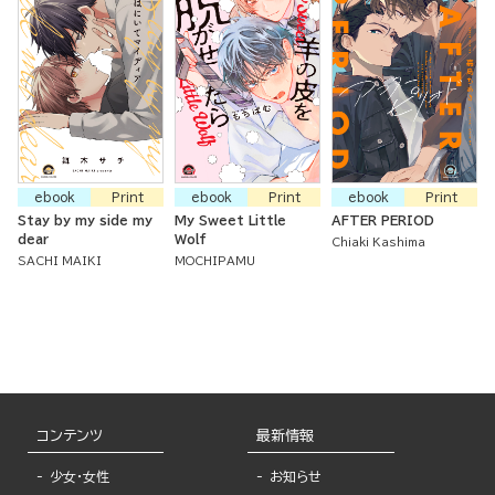
ebook
Print
ebook
Print
ebook
Print
Stay by my side my
My Sweet Little
AFTER PERIOD
dear
Wolf
Chiaki Kashima
SACHI MAIKI
MOCHIPAMU
コンテンツ
最新情報
少女・女性
お知らせ