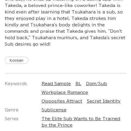
Takeda, a beloved prince-like coworker! Takeda is
kind even after learning that Tsukahara is a sub, so
they enjoyed play in a hotel. Takeda strokes him
kindly and Tsukahara's body delights in the
commands and praise that Takeda gives him. "Don't
hold back," Tsukahara murmurs, and Takeda's secret
Sub desires go wild!
Korean
Keywords
Read Sample
BL
Dom/Sub
Workplace Romance
Opposites Attract
Secret Identity
Genre
Sublicense
Series
The Elite Sub Wants to Be Trained
by the Prince