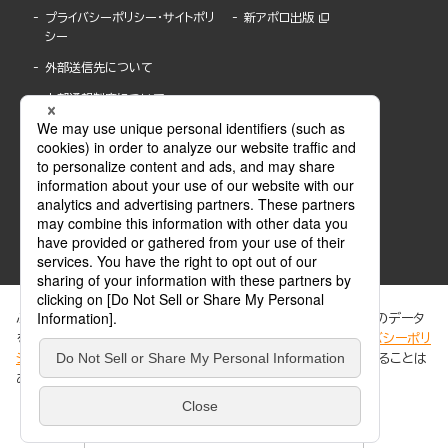
プライバシーポリシー・サイトポリ
新アポロ出版
シー
外部送信先について
内部通報制度について
ぶんか社が運営するサイトでは、利便性向上のためにCookie等のデータ
を使用しています。 当社のCookieについての詳細は、「
プライバシーポリ
シー
」をご覧ください。当サイトでは、訪問者の個人情報を追跡することは
ABJマークは、この電子書店・電子書籍配信サービスが、著作権者からコンテンツ使用許諾を
ありません。
得た正規版配信サービスであることを示す登録商標(登録番号 第6091713号)です。
ABJマークの詳細、ABJマークを掲示しているサービスの一覧はこちら。
https://aebs.or.jp/
同意する