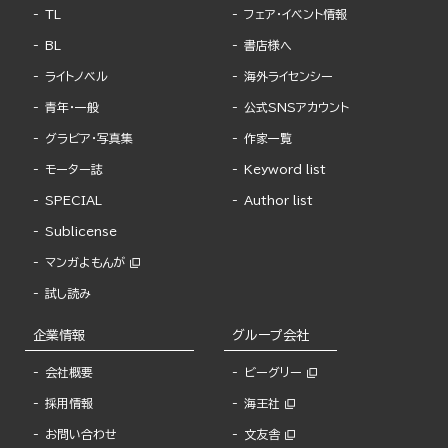
TL
フェア・イベント情報
BL
書店様へ
ライトノベル
海外ライセンシー
青年・一般
公式SNSアカウント
グラビア・写真集
作家一覧
モーター誌
Keyword list
SPECIAL
Author list
Sublicense
マンガよもんが
試し読み
企業情報
グループ会社
会社概要
ビーグリー
採用情報
海王社
お問い合わせ
文友舎