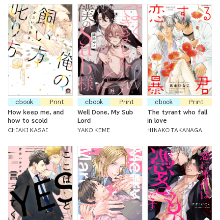
ebook
Print
ebook
Print
ebook
Print
How keep me, and
Well Done, My Sub
The tyrant who fall
how to scold
Lord
in love
CHIAKI KASAI
YAKO KEME
HINAKO TAKANAGA