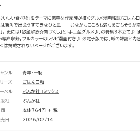
♪
「おいしい食べ物」をテーマに豪華な作家陣が描くグルメ漫画雑誌『ごはん日
集は街角で出会うすてきなひと皿……おなかもこころも満ちるごちそうが
ん」。 更には「欲望解放☆肉づくし」と「手土産グルメ♪」の特集3本立て♪ 
15編を収録。フルカラーのレシピ漫画付き♪ ※電子版では、紙の雑誌と内
しくは掲載されないページがございます。
ジャンル
青年・一般
シリーズ
ごはん日和
レーベル
ぶんか社コミックス
出版社
ぶんか社
定価
本体764円 ＋ 税
発売日
2026/02/14