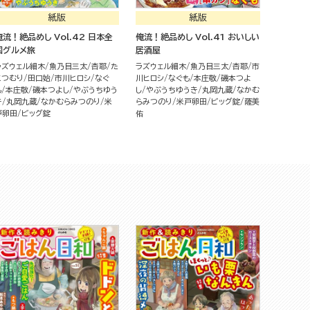
紙版
紙版
俺流！絶品めし Vol.42 日本全
俺流！絶品めし Vol.41 おいしい
国グルメ旅
居酒屋
ラズウェル細木
魚乃目三太
杏耶
た
ラズウェル細木
魚乃目三太
杏耶
市
こつむり
田口始
市川ヒロシ
なぐ
川ヒロシ
なぐも
本庄敬
磯本つよ
も
本庄敬
磯本つよし
やぶうちゆう
し
やぶうちゆうき
丸岡九蔵
なかむ
き
丸岡九蔵
なかむらみつのり
米
らみつのり
米戸卵田
ビッグ錠
薩美
戸卵田
ビッグ錠
佑