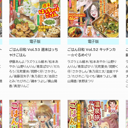
電子版
電子版
ト
ごはん日和 Vol.53 週末はっち
ごはん日和 Vol.52 キッチンカ
ゃけごはん
ー☆ぐるめぐり
伊藤あんよ
ラズウェル細木
松本あ
ラズウェル細木
松本あやか
山野り
く
やか
山野りんりん
青菜ぱせり
だた
んりん
青菜ぱせり
元町夏央
岡野く
ろう
元町夏央
岡野く仔
さかきし
仔
さかきしん
魚乃目三太
並庭マチ
ん
後藤羽矢子
魚乃目三太
池田さ
コ
たびれこ
なぐも
磯本つよし
横
橋
とみ
たびれこ
磯本つよし
横山陽
山陽香
表野まつり
香
真宮りんご