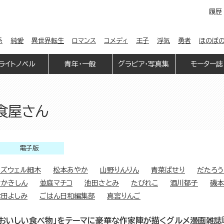
履歴
係
純愛
異世界転生
ロマンス
コメディ
王子
浮気
勇者
ほのぼ
ライトノベル
青年・一般
グラビア・写真集
モーター誌
洋食屋さん
電子版
ラズウェル細木
松本あやか
山野りんりん
青菜ぱせり
だたろう
さかきしん
並庭マチコ
池田さとみ
たびれこ
酒川郁子
磯本
倉田よしみ
ごはん日和編集部
真宮りんご
「おいしい食べ物」をテーマに豪華な作家陣が描くグルメ漫画雑誌