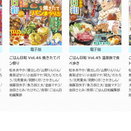
電子版
電子版
ごはん日和 Vol.46 焼きたてパ
ごはん日和 Vol.45 温泉旅で食
ン祭り
べ歩き
松本あやか
揚立しの
山野りんりん
松本あやか
揚立しの
山野りんりん
ろ
青菜ぱせり
小池田マヤ
阿九
だたろ
青菜ぱせり
小池田マヤ
阿九
だたろ
う
元町夏央
岡野く仔
さかきしん
う
元町夏央
岡野く仔
さかきしん
コ
後藤羽矢子
魚乃目三太
並庭マチコ
後藤羽矢子
魚乃目三太
並庭マチコ
ェ
池田さとみ
たびれこ
杏耶
ごはん日
池田さとみ
杏耶
ごはん日和編集部
和編集部