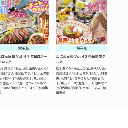
電子版
電子版
ごはん日和 Vol.44 本日はチー
ごはん日和 Vol.43 県民熱愛グ
トDay♪
ルメ
松本あやか
揚立しの
山野りんりん
松本あやか
揚立しの
山野りんりん
青菜ぱせり
小池田マヤ
阿九
元町夏
青菜ぱせり
小池田マヤ
阿九
元町夏
央
岡野く仔
後藤羽矢子
魚乃目三
央
岡野く仔
さかきしん
後藤羽矢
太
並庭マチコ
池田さとみ
杏耶
四
子
魚乃目三太
並庭マチコ
池田さと
方井ぬい
無動むど
ごはん日和編集
み
伊藤静
杏耶
じゃが
ごはん日和
部
編集部