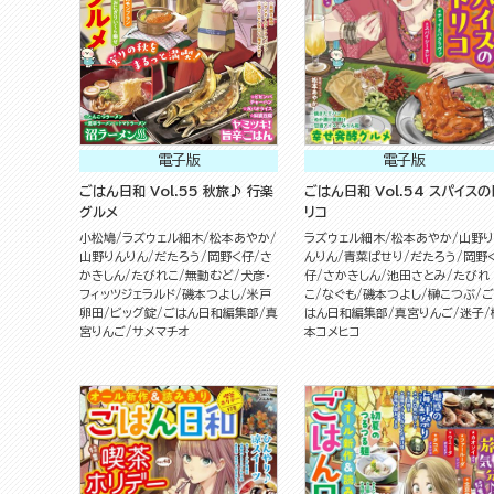
電子版
電子版
ごはん日和 Vol.55 秋旅♪ 行楽
ごはん日和 Vol.54 スパイスの
グルメ
リコ
小松鳩
ラズウェル細木
松本あやか
ラズウェル細木
松本あやか
山野り
山野りんりん
だたろう
岡野く仔
さ
んりん
青菜ぱせり
だたろう
岡野
かきしん
たびれこ
無動むど
犬彦・
仔
さかきしん
池田さとみ
たびれ
フィッツジェラルド
磯本つよし
米戸
こ
なぐも
磯本つよし
榊こつぶ
ご
卵田
ビッグ錠
ごはん日和編集部
真
はん日和編集部
真宮りんご
迷子
宮りんご
サメマチオ
本コメヒコ