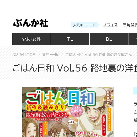
オフィス
三角関
人気キーワード
少女・女性
TL
BL
ぶんか社TOP
青年・一般
ごはん日和 Vol.56 路地裏の洋食屋さん
ごはん日和 Vol.56 路地裏の