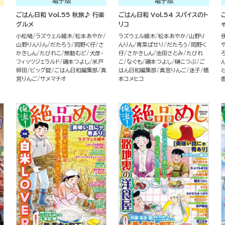
電子版
電子版
！
ごはん日和 Vol.55 秋旅♪ 行楽
ごはん日和 Vol.54 スパイスのト
グルメ
リコ
小松鳩
ラズウェル細木
松本あやか
ラズウェル細木
松本あやか
山野り
山野りんりん
だたろう
岡野く仔
さ
んりん
青菜ぱせり
だたろう
岡野く
かきしん
たびれこ
無動むど
犬彦・
仔
さかきしん
池田さとみ
たびれ
フィッツジェラルド
磯本つよし
米戸
こ
なぐも
磯本つよし
榊こつぶ
ご
卵田
ビッグ錠
ごはん日和編集部
真
はん日和編集部
真宮りんご
迷子
橋
宮りんご
サメマチオ
本コメヒコ