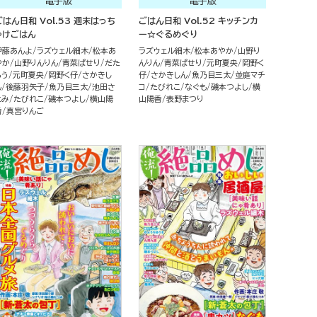
電子版
電子版
ごはん日和 Vol.53 週末はっち
ごはん日和 Vol.52 キッチンカ
ゃけごはん
ー☆ぐるめぐり
伊藤あんよ
ラズウェル細木
松本あ
ラズウェル細木
松本あやか
山野り
やか
山野りんりん
青菜ぱせり
だた
んりん
青菜ぱせり
元町夏央
岡野く
ろう
元町夏央
岡野く仔
さかきし
仔
さかきしん
魚乃目三太
並庭マチ
ん
後藤羽矢子
魚乃目三太
池田さ
コ
たびれこ
なぐも
磯本つよし
横
とみ
たびれこ
磯本つよし
横山陽
山陽香
表野まつり
香
真宮りんご