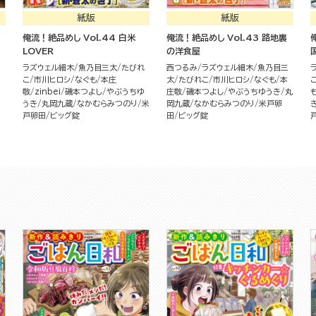
紙版
紙版
俺流！絶品めし Vol.44 白米
俺流！絶品めし Vol.43 路地裏
LOVER
の洋食屋
ラズウェル細木
魚乃目三太
たびれ
西つるみ
ラズウェル細木
魚乃目三
こ
市川ヒロシ
なぐも
本庄
太
たびれこ
市川ヒロシ
なぐも
本
敬
zinbei
磯本つよし
やぶうちゆ
庄敬
磯本つよし
やぶうちゆうき
丸
うき
丸岡九蔵
なかむらみつのり
米
岡九蔵
なかむらみつのり
米戸卵
戸卵田
ビッグ錠
田
ビッグ錠