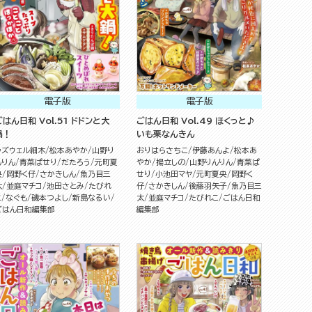
電子版
電子版
ごはん日和 Vol.51 ドドンと大
ごはん日和 Vol.49 ほくっと♪
鍋！
いも栗なんきん
ラズウェル細木
松本あやか
山野り
おりはらさちこ
伊藤あんよ
松本あ
んりん
青菜ぱせり
だたろう
元町夏
やか
揚立しの
山野りんりん
青菜ぱ
央
岡野く仔
さかきしん
魚乃目三
せり
小池田マヤ
元町夏央
岡野く
太
並庭マチコ
池田さとみ
たびれ
仔
さかきしん
後藤羽矢子
魚乃目三
こ
なぐも
磯本つよし
新島なるい
太
並庭マチコ
たびれこ
ごはん日和
ごはん日和編集部
編集部