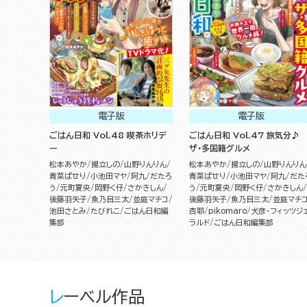
電子版
電子版
ごはん日和 Vol.48 喫茶ホリデ
ごはん日和 Vol.47 旅気分♪
ー
ザ・多国籍グルメ
松本あやか
揚立しの
山野りんりん
松本あやか
揚立しの
山野りんりん
青菜ぱせり
小池田マヤ
阿九
だたろ
青菜ぱせり
小池田マヤ
阿九
だた
う
元町夏央
岡野く仔
さかきしん
う
元町夏央
岡野く仔
さかきしん
後藤羽矢子
魚乃目三太
並庭マチコ
後藤羽矢子
魚乃目三太
並庭マチ
池田さとみ
たびれこ
ごはん日和編
杏耶
pikomaro
犬彦・フィッツジ
集部
ラルド
ごはん日和編集部
レーベル作品