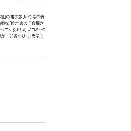
和』の電子版♪ 今号の特
満載な「路地裏の洋食屋さ
ほっこり＆おいしいコミック
容が一部異なり、非表示も