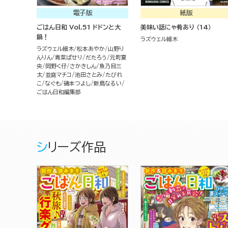
電子版
紙版
ごはん日和 Vol.51 ドドンと大
美味い話にゃ肴あり （14）
鍋！
ラズウェル細木
ラズウェル細木
松本あやか
山野り
んりん
青菜ぱせり
だたろう
元町夏
央
岡野く仔
さかきしん
魚乃目三
太
並庭マチコ
池田さとみ
たびれ
こ
なぐも
磯本つよし
新島なるい
ごはん日和編集部
シリーズ作品