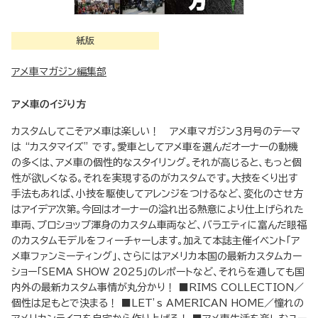
紙版
アメ車マガジン編集部
アメ車のイジり方
カスタムしてこそアメ車は楽しい！ アメ車マガジン３月号のテーマ
は “カスタマイズ” です。愛車としてアメ車を選んだオーナーの動機
の多くは、アメ車の個性的なスタイリング。それが高じると、もっと個
性が欲しくなる。それを実現するのがカスタムです。大技をくり出す
手法もあれば、小技を駆使してアレンジをつけるなど、変化のさせ方
はアイデア次第。今回はオーナーの溢れ出る熱意により仕上げられた
車両、プロショップ渾身のカスタム車両など、バラエティに富んだ眼福
のカスタムモデルをフィーチャーします。加えて本誌主催イベント「ア
メ車ファンミーティング」、さらにはアメリカ本国の最新カスタムカー
ショー「SEMA SHOW 2025」のレポートなど、それらを通しても国
内外の最新カスタム事情が丸分かり！ ■RIMS COLLECTION／
個性は足もとで決まる！ ■LET’s AMERICAN HOME／憧れの