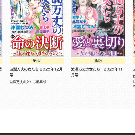
紙版
紙版
号
波瀾万丈の女たち 2025年12月
波瀾万丈の女たち 2025年11
号
月号
波瀾万丈の女たち編集部