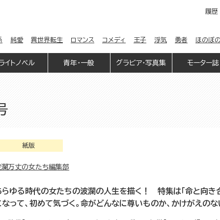
履歴
係
純愛
異世界転生
ロマンス
コメディ
王子
浮気
勇者
ほのぼ
ライトノベル
青年・一般
グラビア・写真集
モーター誌
号
紙版
波瀾万丈の女たち編集部
あらゆる時代の女たちの波瀾の人生を描く！ 特集は「命と向き合
になって、初めて気づく。命がどんなに尊いものか、かけがえの