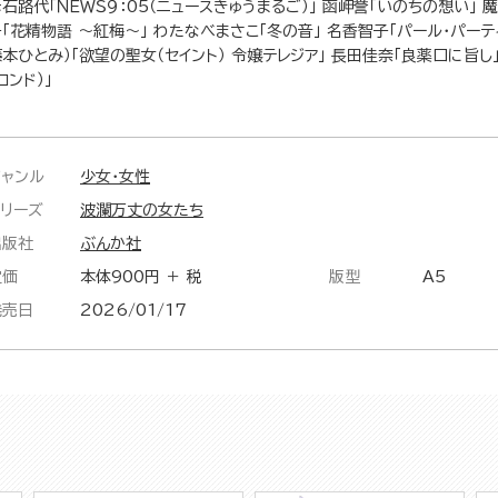
石路代「ＮＥＷＳ９：05（ニュースきゅうまるご）」 函岬誉「いのちの想い」 
「花精物語 ～紅梅～」 わたなべまさこ「冬の音」 名香智子「パール・パーテ
本ひとみ）「欲望の聖女（セイント） 令嬢テレジア」 長田佳奈「良薬口に旨し
ロンド）」
ジャンル
少女・女性
シリーズ
波瀾万丈の女たち
出版社
ぶんか社
定価
本体900円 ＋ 税
版型
A5
発売日
2026/01/17