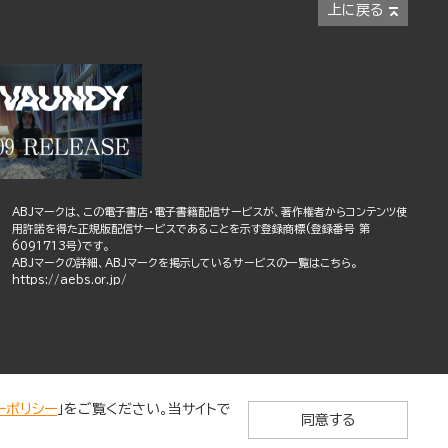
上に戻る
ABJマークは、この電子書店・電子書籍配信サービスが、著作権者からコンテンツ使
用許諾を得た正規版配信サービスであることを示す登録商標(登録番号 第
6091713号)です。
ABJマークの詳細、ABJマークを掲示しているサービスの一覧はこちら。
https://aebs.or.jp/
ーポリシー
」をご覧ください。当サイトで
同意する