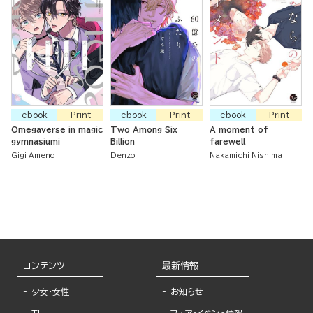
ebook
Print
ebook
Print
ebook
Print
Omegaverse in magic
Two Among Six
A moment of
gymnasiumi
Billion
farewell
Gigi Ameno
Denzo
Nakamichi Nishima
コンテンツ
最新情報
少女・女性
お知らせ