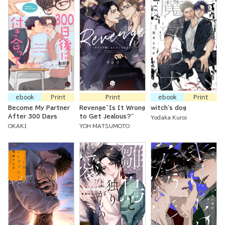
ebook
Print
Print
ebook
Print
Become My Partner
Revenge~Is It Wrong
witch's dog
After 300 Days
to Get Jealous?~
Yodaka Kuroi
OKAKI
YOH MATSUMOTO