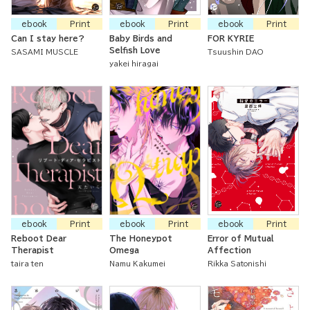
ebook
Print
ebook
Print
ebook
Print
Can I stay here?
Baby Birds and
FOR KYRIE
Selfish Love
SASAMI MUSCLE
Tsuushin DAO
yakei hiragai
ebook
Print
ebook
Print
ebook
Print
Reboot Dear
The Honeypot
Error of Mutual
Therapist
Omega
Affection
taira ten
Namu Kakumei
Rikka Satonishi