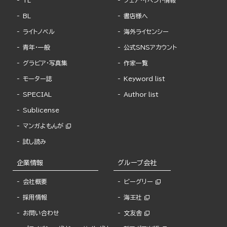
TL
フェア・イベント情報
BL
書店様へ
ライトノベル
海外ライセンシー
青年・一般
公式SNSアカウント
グラビア・写真集
作家一覧
モーター誌
Keyword list
SPECIAL
Author list
Sublicense
マンガよもんが
試し読み
企業情報
グループ会社
会社概要
ビーグリー
採用情報
海王社
お問い合わせ
文友舎