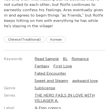
not suited to each other, but Rolfe continues to
earnestly confess his feelings. Ares eventually gives
in and agrees to begin things "as friends," but Rolfe
keeps hitting on him with everything he has while
he's staying in the village!
Chinese(Traditional)
Korean
Keywords
Read Sample
BL
Romance
Fantasy
First Love
Fated Encounter
Sweet and Steamy
awkward love
Genre
Sublicense
Series
THE HERO FAILS IN LOVE WITH
VILLAGER A.
Label
&.Emo comics