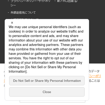
プライバシーポリシー・サイトポリ
新アポロ出版
シー
外部送信先について
内部通報制度について
ぶんか社が運営するサイトでは、利便性向上のためにCookie等のデータ
を使用しています。 当社のCookieについての詳細は、「
プライバシーポリ
シー
」をご覧ください。当サイトでは、訪問者の個人情報を追跡することは
ABJマークは、この電子書店・電子書籍配信サービスが、著作権者からコンテンツ使用許諾を
ありません。
得た正規版配信サービスであることを示す登録商標(登録番号 第6091713号)です。
ABJマークの詳細、ABJマークを掲示しているサービスの一覧はこちら。
https://aebs.or.jp/
同意する
© 2025 BUNKASHA