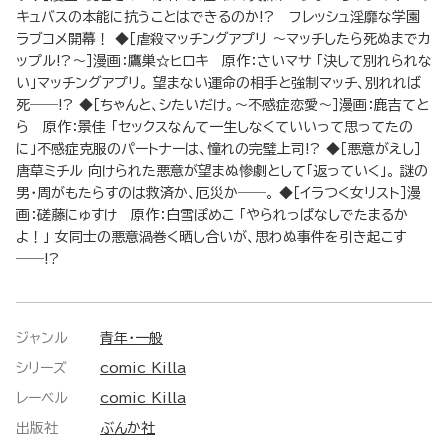
キュバスの本能に抗うことはできるのか!? フレッシュ淫靡な学園
ラブコメ開幕！ ◆［虐殺マッチングアプリ ～マッチしたら死ぬまでカ
ップル!?～］漫画：鷹巣☆ヒロキ 原作：さいマサ 「決して別れられな
い」マッチングアプリ。 望まない運命の相手と強制マッチ、別れれば
死――!? ◆［ちゃんと、シたいだけ。～不感症恋愛～］漫画：鹿吉てと
ら 原作：景佳 「セックスなんて一生しなくていいって思ってたの
に」不感症克服のパートナーは、憧れの完璧上司!? ◆［悪意がえし］
唐草ミチル 向けられた悪意が望まぬ惨劇として「返っていく」。 謎の
男・周がもたらすのは救済か、厄災か――。 ◆［イラつく女リスト］漫
画：磋藤にゅすけ 原作：白雪ぽめこ 「やられっぱなしでたまるか
よ！」 女同士の悪意渦巻く晒し合いが、思わぬ事件を引き起こす
――!?
ジャンル
青年・一般
シリーズ
comic Killa
レーベル
comic Killa
出版社
ぶんか社