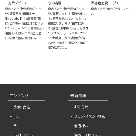
一方ラブゲーム
ちの浪漫
不感症恋愛～ （3）
鹿吉てとら
坂元輝弥
あお
鹿吉てとら
坂元輝弥
あお
鹿吉てとら
景佳
テラーノベ
や
須賀るか
唐草ミチ
や
磋藤にゅすけ
鷹巣☆ヒロ
ル
ル
comic Killa編集部
景
キ
唐草ミチル
comic Killa
佳
田中静人
三日月クロワッ
編集部
さいマサ
白雪ぽめ
サン
テラーノベル
高橋葉介
こ
景佳
田中静人
三日月クロ
湯猫子
紙吹みつ葉
星乃澄
ワッサン
テラーノベル
タコア
江
栄太
酒缶
鷹槻れん
シ
土橋真二郎
高橋葉介
梶
谷きり
湯猫子
紙吹みつ葉
星乃澄江
栄太
コンテンツ
最新情報
少女・女性
お知らせ
TL
フェア・イベント情報
BL
書店様へ
ライトノベル
海外ライセンシー