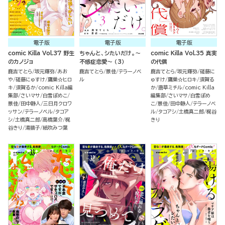
電子版
電子版
電子版
comic Killa Vol.37 野生
ちゃんと、シたいだけ。～
comic Killa Vol.35 真実
のカノジョ
不感症恋愛～ （3）
の代償
鹿吉てとら
坂元輝弥
あお
鹿吉てとら
景佳
テラーノベ
鹿吉てとら
坂元輝弥
磋藤に
や
磋藤にゅすけ
鷹巣☆ヒロ
ル
ゅすけ
鷹巣☆ヒロキ
須賀る
キ
須賀るか
comic Killa編
か
唐草ミチル
comic Killa
集部
さいマサ
白雪ぽめこ
編集部
さいマサ
白雪ぽめ
景佳
田中静人
三日月クロワ
こ
景佳
田中静人
テラーノベ
ッサン
テラーノベル
タコア
ル
タコアシ
土橋真二郎
梶谷
シ
土橋真二郎
高橋葉介
梶
きり
谷きり
湯猫子
紙吹みつ葉