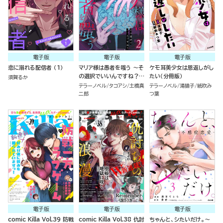
電子版
電子版
電子版
恋に溺れる配信者 （1）
マリア様は愚者を嗤う ～そ
ケモ耳美少女は恩返しがし
の選択でいいんですね？～
たい（分冊版）
須賀るか
（2）
テラーノベル
タコアシ
土橋真
テラーノベル
湯猫子
紙吹み
二郎
つ葉
電子版
電子版
電子版
comic Killa Vol.39 防戦
comic Killa Vol.38 仇討
ちゃんと、シたいだけ。～