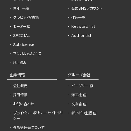
青年・一般
公式SNSアカウント
グラビア・写真集
作家一覧
モーター誌
Keyword list
SPECIAL
Author list
Sublicense
マンガよもんが
試し読み
企業情報
グループ会社
会社概要
ビーグリー
採用情報
海王社
お問い合わせ
文友舎
プライバシーポリシー・サイトポリ
新アポロ出版
シー
外部送信先について