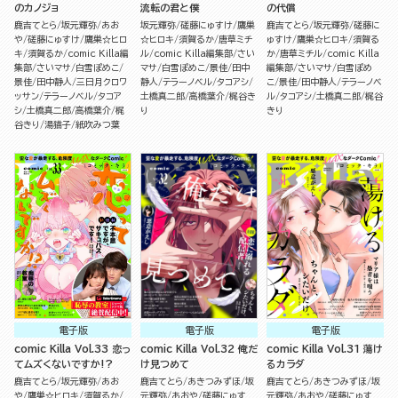
のカノジョ
流転の君と僕
の代償
鹿吉てとら
坂元輝弥
あお
坂元輝弥
磋藤にゅすけ
鷹巣
鹿吉てとら
坂元輝弥
磋藤に
や
磋藤にゅすけ
鷹巣☆ヒロ
☆ヒロキ
須賀るか
唐草ミチ
ゅすけ
鷹巣☆ヒロキ
須賀る
キ
須賀るか
comic Killa編
ル
comic Killa編集部
さい
か
唐草ミチル
comic Killa
集部
さいマサ
白雪ぽめこ
マサ
白雪ぽめこ
景佳
田中
編集部
さいマサ
白雪ぽめ
景佳
田中静人
三日月クロワ
静人
テラーノベル
タコアシ
こ
景佳
田中静人
テラーノベ
ッサン
テラーノベル
タコア
土橋真二郎
高橋葉介
梶谷き
ル
タコアシ
土橋真二郎
梶谷
シ
土橋真二郎
高橋葉介
梶
り
きり
谷きり
湯猫子
紙吹みつ葉
電子版
電子版
電子版
comic Killa Vol.33 恋っ
comic Killa Vol.32 俺だ
comic Killa Vol.31 蕩け
てムズくないですか!?
け見つめて
るカラダ
鹿吉てとら
坂元輝弥
あお
鹿吉てとら
あきつみずほ
坂
鹿吉てとら
あきつみずほ
坂
や
鷹巣☆ヒロキ
須賀るか
元輝弥
あおや
磋藤にゅす
元輝弥
あおや
磋藤にゅす