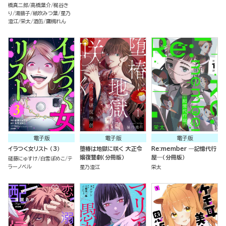
橋真二郎
高橋葉介
梶谷き
り
湯猫子
紙吹みつ葉
星乃
澄江
栄太
酒缶
鷹槻れん
電子版
電子版
電子版
イラつく女リスト （3）
堕椿は地獄に咲く 大正令
Re:member ―記憶代行
嬢復讐劇（分冊版）
屋―（分冊版）
磋藤にゅすけ
白雪ぽめこ
テ
ラーノベル
星乃澄江
栄太