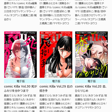
唐草ミチル
comic Killa編集
け
鷹巣☆ヒロキ
須賀るか
け
鷹巣☆ヒロキ
唐草ミチ
部
さいマサ
景佳
田中静人
唐草ミチル
comic Killa編集
ル
comic Killa編集部
さい
三日月クロワッサン
テラーノ
部
さいマサ
白雪ぽめこ
景
マサ
白雪ぽめこ
景佳
田中
ベル
タコアシ
土橋真二郎
梶
佳
田中静人
三日月クロワッ
静人
三日月クロワッサン
テ
谷きり
サン
テラーノベル
タコアシ
ラーノベル
タコアシ
土橋真
土橋真二郎
ヤマモトヨウコ
二郎
ヤマモトヨウコ
電子版
電子版
電子版
comic Killa Vol.30 死が
comic Killa Vol.29 厄の
comic Killa Vol.28 恋、
ふたりを分かつまで
招き手
ひとりじめ
鹿吉てとら
あきつみずほ
坂
鹿吉てとら
あきつみずほ
坂
鹿吉てとら
あきつみずほ
坂
元輝弥
玄田げんた
あおや
元輝弥
玄田げんた
あおや
元輝弥
玄田げんた
あおや
磋藤にゅすけ
鷹巣☆ヒロキ
磋藤にゅすけ
鷹巣☆ヒロキ
磋藤にゅすけ
鷹巣☆ヒロキ
唐草ミチル
comic Killa編集
唐草ミチル
comic Killa編集
タコアシ
ヤマモトヨウコ
部
さいマサ
白雪ぽめこ
景
部
さいマサ
白雪ぽめこ
景