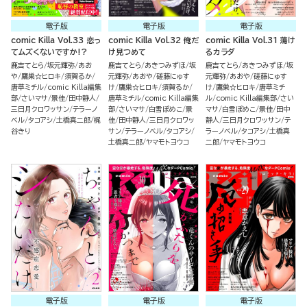
電子版
電子版
電子版
comic Killa Vol.33 恋っ
comic Killa Vol.32 俺だ
comic Killa Vol.31 蕩け
てムズくないですか!?
け見つめて
るカラダ
鹿吉てとら
坂元輝弥
あお
鹿吉てとら
あきつみずほ
坂
鹿吉てとら
あきつみずほ
坂
や
鷹巣☆ヒロキ
須賀るか
元輝弥
あおや
磋藤にゅす
元輝弥
あおや
磋藤にゅす
唐草ミチル
comic Killa編集
け
鷹巣☆ヒロキ
須賀るか
け
鷹巣☆ヒロキ
唐草ミチ
部
さいマサ
景佳
田中静人
唐草ミチル
comic Killa編集
ル
comic Killa編集部
さい
三日月クロワッサン
テラーノ
部
さいマサ
白雪ぽめこ
景
マサ
白雪ぽめこ
景佳
田中
ベル
タコアシ
土橋真二郎
梶
佳
田中静人
三日月クロワッ
静人
三日月クロワッサン
テ
谷きり
サン
テラーノベル
タコアシ
ラーノベル
タコアシ
土橋真
土橋真二郎
ヤマモトヨウコ
二郎
ヤマモトヨウコ
電子版
電子版
電子版