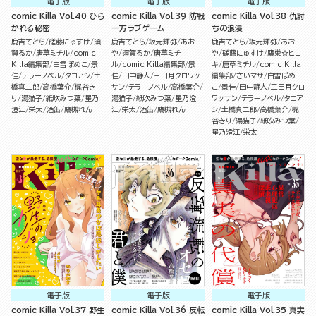
電子版
電子版
電子版
comic Killa Vol.40 ひら
comic Killa Vol.39 防戦
comic Killa Vol.38 仇討
かれる秘密
一方ラブゲーム
ちの浪漫
鹿吉てとら
磋藤にゅすけ
須
鹿吉てとら
坂元輝弥
あお
鹿吉てとら
坂元輝弥
あお
賀るか
唐草ミチル
comic
や
須賀るか
唐草ミチ
や
磋藤にゅすけ
鷹巣☆ヒロ
Killa編集部
白雪ぽめこ
景
ル
comic Killa編集部
景
キ
唐草ミチル
comic Killa
佳
テラーノベル
タコアシ
土
佳
田中静人
三日月クロワッ
編集部
さいマサ
白雪ぽめ
橋真二郎
高橋葉介
梶谷き
サン
テラーノベル
高橋葉介
こ
景佳
田中静人
三日月クロ
り
湯猫子
紙吹みつ葉
星乃
湯猫子
紙吹みつ葉
星乃澄
ワッサン
テラーノベル
タコア
澄江
栄太
酒缶
鷹槻れん
江
栄太
酒缶
鷹槻れん
シ
土橋真二郎
高橋葉介
梶
谷きり
湯猫子
紙吹みつ葉
星乃澄江
栄太
電子版
電子版
電子版
comic Killa Vol.37 野生
comic Killa Vol.36 反転
comic Killa Vol.35 真実