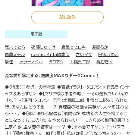
試し読み
電子版
鹿吉てとら
磋藤にゅすけ
鷹巣☆ヒロキ
須賀るか
唐草ミチル
comic Killa編集部
さいマサ
白雪ぽめこ
景佳
テラーノベル
タコアシ
土橋真二郎
梶谷きり
歪な愛が暴走する、危険度MAXなダークComic！
◆〈特集〉二者択一の幸福論 ◆表紙イラスト・タコアシ ＜作品ラインナ
ップ＆あらすじ＞ ◆［マリア様は愚者を嗤う ～その選択でいいんで
すね？～］漫画：タコアシ 原作：土橋真二郎 非情な二択を迫られた
時、あなたはどうする――？ 真理亞の残酷な実験が、人々を狂わせ
る……。 ◆［恋に溺れる配信者］須賀るか 成功者の人生を捨てるこ
とになっても、この「恋」をやめられない……。きらめく動画の裏側で
生まれる、歪な恋の結末は――？ ◆［不本意ですが、サキュバスで
す！］漫画：梶谷きり 原作：景佳 私の貞操、どうなっちゃうの？ サ