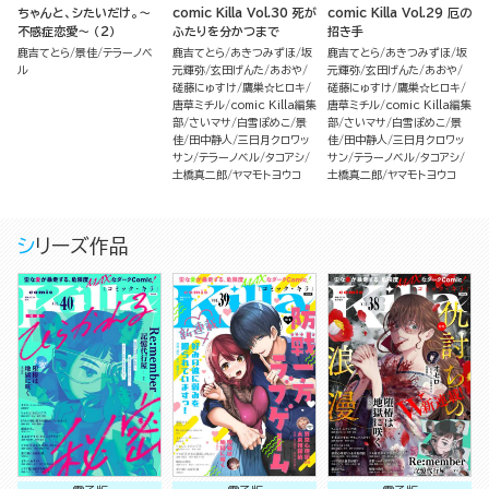
ちゃんと、シたいだけ。～
comic Killa Vol.30 死が
comic Killa Vol.29 厄の
不感症恋愛～ （2）
ふたりを分かつまで
招き手
鹿吉てとら
景佳
テラーノベ
鹿吉てとら
あきつみずほ
坂
鹿吉てとら
あきつみずほ
坂
ル
元輝弥
玄田げんた
あおや
元輝弥
玄田げんた
あおや
磋藤にゅすけ
鷹巣☆ヒロキ
磋藤にゅすけ
鷹巣☆ヒロキ
唐草ミチル
comic Killa編集
唐草ミチル
comic Killa編集
部
さいマサ
白雪ぽめこ
景
部
さいマサ
白雪ぽめこ
景
佳
田中静人
三日月クロワッ
佳
田中静人
三日月クロワッ
サン
テラーノベル
タコアシ
サン
テラーノベル
タコアシ
土橋真二郎
ヤマモトヨウコ
土橋真二郎
ヤマモトヨウコ
シリーズ作品