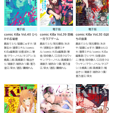
電子版
電子版
電子版
comic Killa Vol.40 ひら
comic Killa Vol.39 防戦
comic Killa Vol.38 仇討
かれる秘密
一方ラブゲーム
ちの浪漫
鹿吉てとら
磋藤にゅすけ
須
鹿吉てとら
坂元輝弥
あお
鹿吉てとら
坂元輝弥
あお
賀るか
唐草ミチル
comic
や
須賀るか
唐草ミチ
や
磋藤にゅすけ
鷹巣☆ヒロ
Killa編集部
白雪ぽめこ
景
ル
comic Killa編集部
景
キ
唐草ミチル
comic Killa
佳
テラーノベル
タコアシ
土
佳
田中静人
三日月クロワッ
編集部
さいマサ
白雪ぽめ
橋真二郎
高橋葉介
梶谷き
サン
テラーノベル
高橋葉介
こ
景佳
田中静人
三日月クロ
り
湯猫子
紙吹みつ葉
星乃
湯猫子
紙吹みつ葉
星乃澄
ワッサン
テラーノベル
タコア
澄江
栄太
酒缶
鷹槻れん
江
栄太
酒缶
鷹槻れん
シ
土橋真二郎
高橋葉介
梶
谷きり
湯猫子
紙吹みつ葉
星乃澄江
栄太