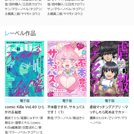
佳
田中静人
三日月クロワッ
佳
田中静人
三日月クロワッ
サン
テラーノベル
タコアシ
サン
テラーノベル
タコアシ
土橋真二郎
ヤマモトヨウコ
土橋真二郎
ヤマモトヨウコ
レーベル作品
電子版
電子版
電子版
comic Killa Vol.40 ひら
不本意ですが、サキュバス
虐殺マッチングアプリ ～マ
かれる秘密
です！ （1）
ッチしたら死ぬまでカップ
ル!?～ （3）
鹿吉てとら
磋藤にゅすけ
須
景佳
テラーノベル
梶谷きり
鷹巣☆ヒロキ
さいマサ
テラ
賀るか
唐草ミチル
comic
ーノベル
Killa編集部
白雪ぽめこ
景
佳
テラーノベル
タコアシ
土