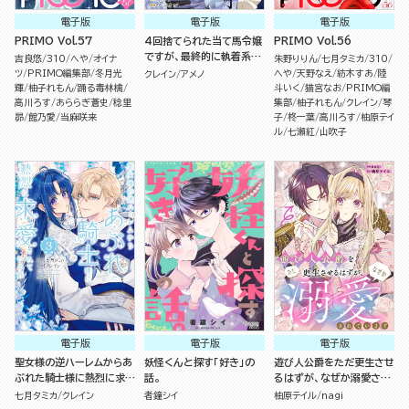
電子版
電子版
電子版
PRIMO Vol.57
4回捨てられた当て馬令嬢
PRIMO Vol.56
ですが、最終的に執着系王
吉良悠
310
へや
オイナ
朱野りりん
七月タミカ
310
太子に溺愛されました（単
ツ
PRIMO編集部
冬月光
へや
天野なえ
紡木すあ
陸
クレイン
アメノ
話版）
輝
柚子れもん
踊る毒林檎
斗いく
猫宮なお
PRIMO編
高川ろす
あららぎ蒼史
稔里
集部
柚子れもん
クレイン
琴
昴
館乃愛
当麻咲来
子
柊一葉
高川ろす
柚原テイ
ル
七瀬紅
山吹子
電子版
電子版
電子版
聖女様の逆ハーレムからあ
妖怪くんと探す「好き」の
遊び人公爵をただ更生させ
ぶれた騎士様に熱烈に求愛
話。
るはずが、なぜか溺愛され
されている件 （3）
ています（単話版）
七月タミカ
クレイン
者鐘シイ
柚原テイル
nagi