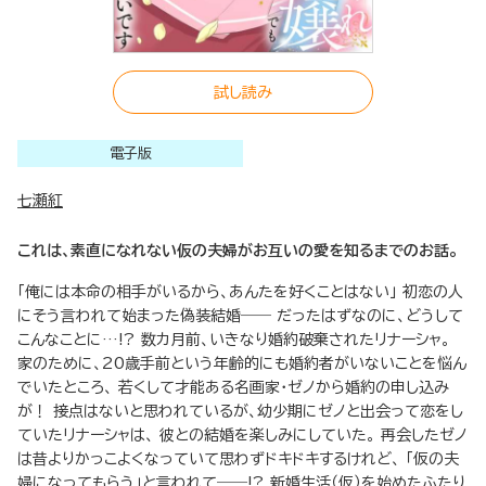
試し読み
電子版
七瀬紅
これは、素直になれない仮の夫婦がお互いの愛を知るまでのお話。
「俺には本命の相手がいるから、あんたを好くことはない」 初恋の人
にそう言われて始まった偽装結婚―― だったはずなのに、どうして
こんなことに…!? 数カ月前、いきなり婚約破棄されたリナーシャ。
家のために、20歳手前という年齢的にも婚約者がいないことを悩ん
でいたところ、 若くして才能ある名画家・ゼノから婚約の申し込み
が！ 接点はないと思われているが、幼少期にゼノと出会って恋をし
ていたリナーシャは、 彼との結婚を楽しみにしていた。 再会したゼノ
は昔よりかっこよくなっていて思わずドキドキするけれど、 「仮の夫
婦になってもらう」と言われて――!? 新婚生活（仮）を始めたふたり