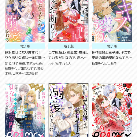
電子版
電子版
電子版
絶対幸せになりますわ！
当て馬騎士（※義弟）を推し
拝啓黒騎士王子様、キスで
ワケあり令嬢は一途に溺愛
ているだけなので、私への
更新の婚約契約なんてハー
される アンソロジーコミッ
溺愛はお断りです！（分冊
ドル激高です！（単話版）
310
冬月光輝
花宮かなめ
へや
柚子れもん
柚原テイル
山吹子
ク
版）
柚原テイル
凪浜なずず
陽炎
氷柱
山吹子
くまのみ鮭