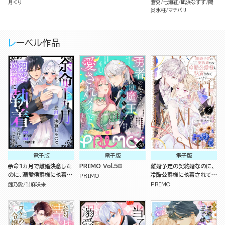
月くり
蒼史
七瀬紅
凪浜なずず
陽
炎氷柱
マチバリ
レーベル作品
電子版
電子版
電子版
余命1カ月で離婚決意した
PRIMO Vol.58
離婚予定の契約婚なのに、
のに、溺愛侯爵様に執着さ
冷酷公爵様に執着されてい
PRIMO
れて困ってます（単話版）
ます （5）
館乃愛
当麻咲来
PRIMO