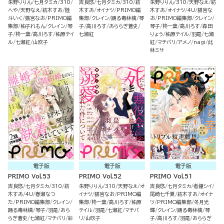
朱野りりん
七月タミカ
310
吉良悠
七月タミカ
310
紡
朱野りりん
310
天野なえ
紡
へや
天野なえ
紡木すあ
陸
木すあ
オイナツ
PRIMO編
木すあ
オイナツ
4U
猫宮な
斗いく
猫宮なお
PRIMO編
集部
クレイン
踊る毒林檎
琴
お
PRIMO編集部
クレイン
集部
柚子れもん
クレイン
琴
子
高川ろす
あららぎ蒼史
琴子
柊一葉
高川ろす
森田
子
柊一葉
高川ろす
柚原テイ
七瀬紅
りょう
柚原テイル
羽是
七瀬
ル
七瀬紅
山吹子
紅
マチバリ
アメノ
nagi
此
林ミサ
電子版
電子版
電子版
PRIMO Vol.53
PRIMO Vol.52
PRIMO Vol.51
吉良悠
七月タミカ
310
紡
朱野りりん
310
天野なえ
オ
吉良悠
七月タミカ
者鐘シイ
木すあ
4U
春瀬なつ
イナツ
猫宮なお
PRIMO編
尾崎七千夏
紡木すあ
オイナ
た
PRIMO編集部
クレイン
集部
柊一葉
高川ろす
柚原
ツ
PRIMO編集部
冬月光
踊る毒林檎
琴子
羽是
あら
テイル
羽是
七瀬紅
マチバ
輝
クレイン
踊る毒林檎
琴
らぎ蒼史
七瀬紅
マチバリ
彩
リ
山吹子
子
高川ろす
羽是
あららぎ