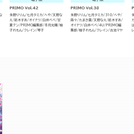
PRIMO Vol.42
PRIMO Vol.38
P
な
朱野りりん
七月タミカ
へや
天野な
朱野りりん
七月タミカ
310
へや
え
紡木すあ
オイナツ
白井べべ
甘
蒔々
たまき棗
天野なえ
紡木すあ
夏テン
PRIMO編集部
冬月光輝
柚
オイナツ
白井べべ
4U
PRIMO編
子れもん
クレイン
琴子
集部
柚子れもん
クレイン
古池マヤ