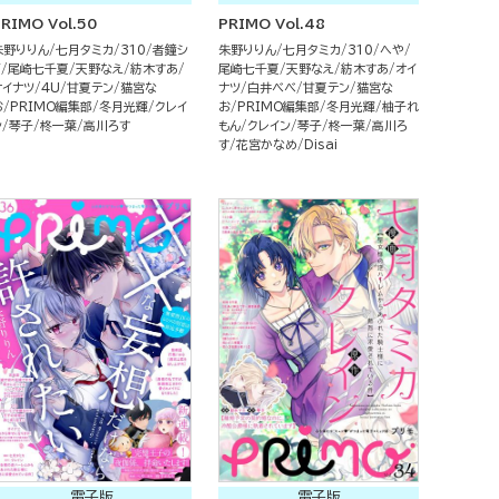
RIMO Vol.50
PRIMO Vol.48
朱野りりん
七月タミカ
310
者鐘シ
朱野りりん
七月タミカ
310
へや
イ
尾崎七千夏
天野なえ
紡木すあ
尾崎七千夏
天野なえ
紡木すあ
オイ
オイナツ
4U
甘夏テン
猫宮な
ナツ
白井べべ
甘夏テン
猫宮な
お
PRIMO編集部
冬月光輝
クレイ
お
PRIMO編集部
冬月光輝
柚子れ
ン
琴子
柊一葉
高川ろす
もん
クレイン
琴子
柊一葉
高川ろ
す
花宮かなめ
Disai
電子版
電子版