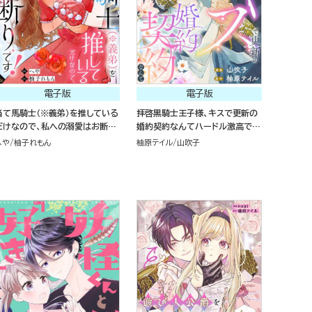
電子版
電子版
当て馬騎士（※義弟）を推している
拝啓黒騎士王子様、キスで更新の
だけなので、私への溺愛はお断り
婚約契約なんてハードル激高で
です！（分冊版）
す！（単話版）
へや
柚子れもん
柚原テイル
山吹子