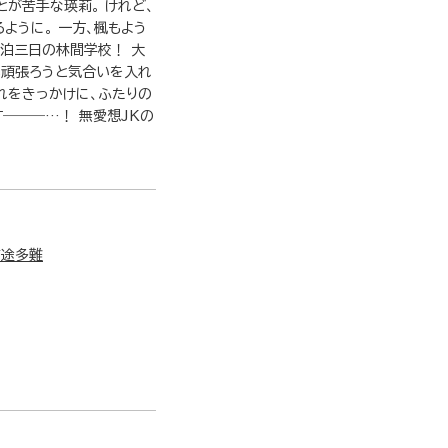
とが苦手な瑛莉。 けれど、
ように。 一方、楓もよう
二泊三日の林間学校！ 大
も頑張ろうと気合いを入れ
れをきっかけに、ふたりの
す―――…！ 無愛想JKの
前途多難