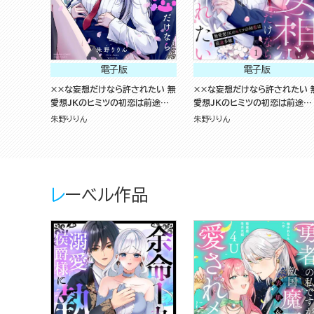
電子版
電子版
××な妄想だけなら許されたい 無
××な妄想だけなら許されたい 
愛想JKのヒミツの初恋は前途多
愛想JKのヒミツの初恋は前途多
難 （1）
難（分冊版）
朱野りりん
朱野りりん
レーベル作品