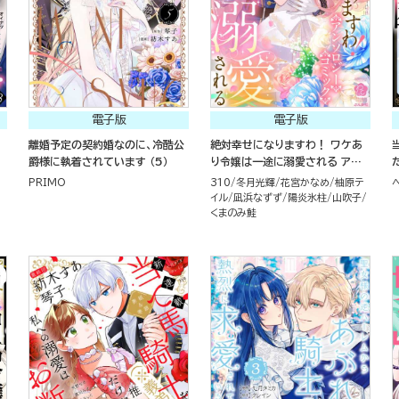
電子版
電子版
離婚予定の契約婚なのに、冷酷公
絶対幸せになりますわ！ ワケあ
爵様に執着されています （5）
り令嬢は一途に溺愛される アンソ
ロジーコミック
PRIMO
310
冬月光輝
花宮かなめ
柚原テ
イル
凪浜なずず
陽炎氷柱
山吹子
くまのみ鮭