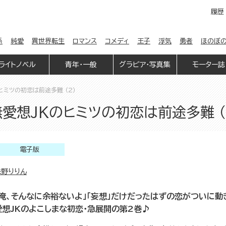
履歴
係
純愛
異世界転生
ロマンス
コメディ
王子
浮気
勇者
ほのぼ
ライトノベル
青年・一般
グラビア・写真集
モーター誌
ヒミツの初恋は前途多難 （2）
愛想JKのヒミツの初恋は前途多難 （
電子版
朱野りりん
「俺、そんなに余裕ないよ」「妄想」だけだったはずの恋がついに
愛想JKのよこしまな初恋・急展開の第2巻♪