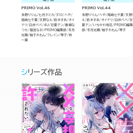
PRIMO Vol.46
PRIMO Vol.44
朱野りりん
七月タミカ
310
へや
朱野りりん
へや
尾崎七千夏
天野
尾崎七千夏
天野なえ
紡木すあ
オイ
え
紡木すあ
オイナツ
白井べべ
甘
ナツ
白井べべ
4U
甘夏テン
春瀬な
夏テン
いちかわ有花
PRIMO編集
つた
猫宮なお
PRIMO編集部
冬月
部
冬月光輝
柚子れもん
琴子
光輝
柚子れもん
クレイン
琴子
柊
一葉
シリーズ作品