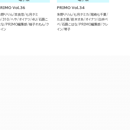
RIMO Vol.36
PRIMO Vol.34
朱野りりん
吉良悠
七月タミ
朱野りりん
七月タミカ
尾崎七千夏
カ
310
へや
オイナツ
4U
石蕗こ
たまき棗
紡木すあ
オイナツ
白井べ
はな
PRIMO編集部
柚子れもん
ク
べ
石蕗こはな
PRIMO編集部
クレ
レイン
イン
琴子