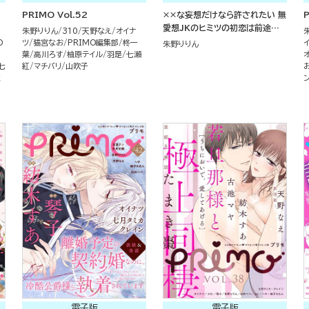
PRIMO Vol.52
××な妄想だけなら許されたい 無
P
愛想JKのヒミツの初恋は前途多
朱野りりん
310
天野なえ
オイナ
難 （1）
O
ツ
猫宮なお
PRIMO編集部
柊一
朱野りりん
川
葉
高川ろす
柚原テイル
羽是
七瀬
七
紅
マチバリ
山吹子
ミ
電子版
電子版