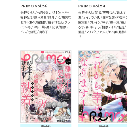
PRIMO Vol.56
PRIMO Vol.54
朱野りりん
七月タミカ
310
へや
朱野りりん
310
天野なえ
紡木す
天野なえ
紡木すあ
陸斗いく
猫宮な
あ
オイナツ
4U
猫宮なお
PRIM
お
PRIMO編集部
柚子れもん
クレ
編集部
クレイン
琴子
柊一葉
高
イン
琴子
柊一葉
高川ろす
柚原テ
ろす
森田りょう
柚原テイル
羽是
イル
七瀬紅
山吹子
瀬紅
マチバリ
アメノ
nagi
此林
サ
電子版
電子版