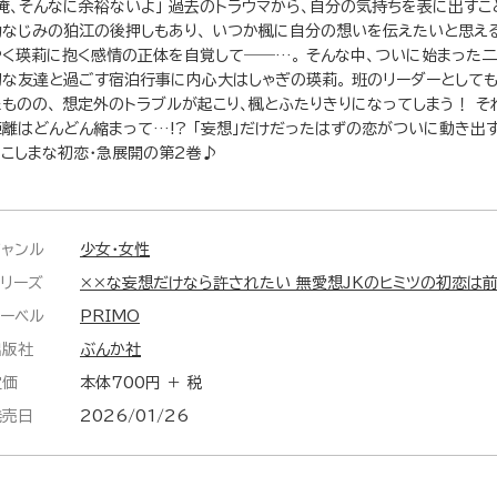
「俺、そんなに余裕ないよ」 過去のトラウマから、自分の気持ちを表に出すこ
幼なじみの狛江の後押しもあり、 いつか楓に自分の想いを伝えたいと思える
やく瑛莉に抱く感情の正体を自覚して――…。 そんな中、ついに始まった
切な友達と過ごす宿泊行事に内心大はしゃぎの瑛莉。 班のリーダーとして
たものの、 想定外のトラブルが起こり、楓とふたりきりになってしまう！ そ
距離はどんどん縮まって…!? 「妄想」だけだったはずの恋がついに動き出
よこしまな初恋・急展開の第2巻♪
ジャンル
少女・女性
シリーズ
××な妄想だけなら許されたい 無愛想JKのヒミツの初恋は
レーベル
PRIMO
出版社
ぶんか社
定価
本体700円 ＋ 税
発売日
2026/01/26