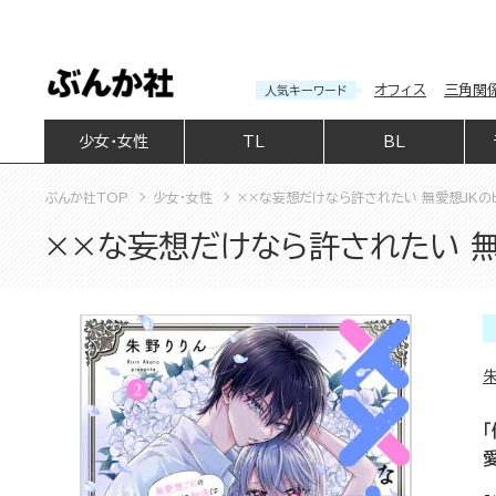
オフィス
三角関
人気キーワード
少女・女性
TL
BL
ぶんか社TOP
少女・女性
××な妄想だけなら許されたい 無愛想JKの
××な妄想だけなら許されたい 無