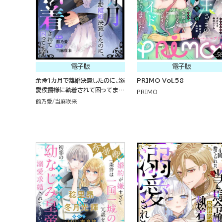
電子版
電子版
余命1カ月で離婚決意したのに、溺
PRIMO Vol.58
愛侯爵様に執着されて困ってます
PRIMO
（単話版）
館乃愛
当麻咲来