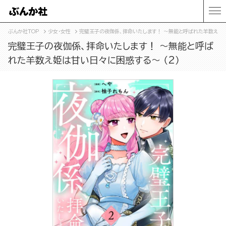
ぶんか社TOP
少女・女性
完璧王子の夜伽係、拝命いたします！ ～無能と呼ばれた羊数え姫は
完璧王子の夜伽係、拝命いたします！ ～無能と呼ば
れた羊数え姫は甘い日々に困惑する～ （2）