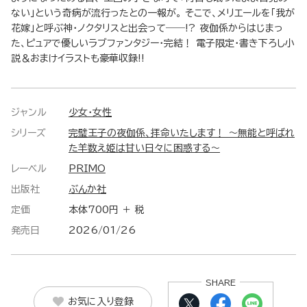
ない」という奇病が流行ったとの一報が。 そこで、メリエールを「我が
花嫁」と呼ぶ神・ノクタリスと出会って――!? 夜伽係からはじまっ
た、ピュアで優しいラブファンタジー・完結！ 電子限定・書き下ろし小
説＆おまけイラストも豪華収録!!
ジャンル
少女・女性
シリーズ
完璧王子の夜伽係、拝命いたします！ ～無能と呼ばれ
た羊数え姫は甘い日々に困惑する～
レーベル
PRIMO
出版社
ぶんか社
定価
本体700円 ＋ 税
発売日
2026/01/26
SHARE
お気に入り登録