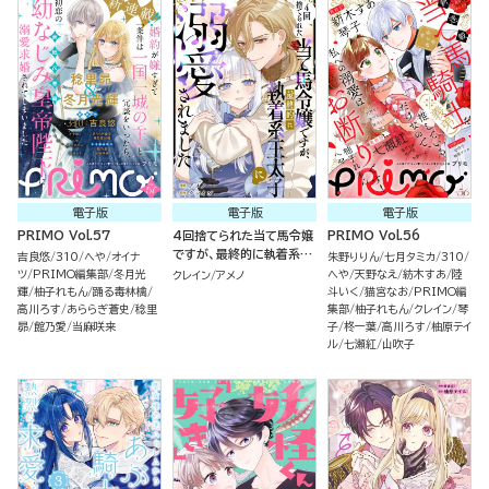
電子版
電子版
電子版
PRIMO Vol.57
4回捨てられた当て馬令嬢
PRIMO Vol.56
ですが、最終的に執着系王
吉良悠
310
へや
オイナ
朱野りりん
七月タミカ
310
太子に溺愛されました（単
ツ
PRIMO編集部
冬月光
へや
天野なえ
紡木すあ
陸
クレイン
アメノ
話版）
輝
柚子れもん
踊る毒林檎
斗いく
猫宮なお
PRIMO編
高川ろす
あららぎ蒼史
稔里
集部
柚子れもん
クレイン
琴
昴
館乃愛
当麻咲来
子
柊一葉
高川ろす
柚原テイ
ル
七瀬紅
山吹子