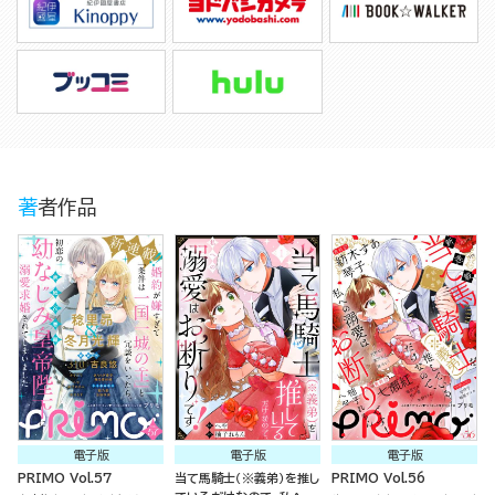
著者作品
電子版
電子版
電子版
PRIMO Vol.57
当て馬騎士（※義弟）を推し
PRIMO Vol.56