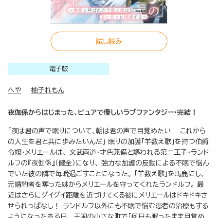
試し読み
電子版
へや
柚子れもん
夜伽係からはじまった、ピュアで優しいラブファンタジー・完結！
「夜は君の声で眠りについて、朝は君の声で目覚めたい これから
の人生を君と共に歩みたいんだ」 眠りの加護「羊数え歌」を持つ伯爵
令嬢・メリエールは、 文武両道・才色兼備と謳われる第二王子・ランド
ルフの『夜伽係』（健全）になり、 強力な加護の反動による不眠で悩ん
でいた彼の隣で毎晩過ごすことになった。 「羊数え歌」を馬鹿にし、
元婚約者を奪った妹からメリエールを守ってくれたランドルフ。 最
近はさらにグイグイ距離を近づけてくる彼にメリエールはドキドキさ
せられっぱなし！ ランドルフ以外にも不眠で悩む患者の治療もする
ようになったある日、 王国の小さな町で「何日も眠ったまま目覚め