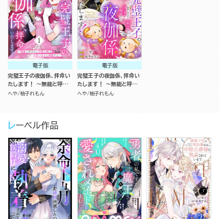
電子版
電子版
完璧王子の夜伽係、拝命い
完璧王子の夜伽係、拝命い
たします！ ～無能と呼ば
たします！ ～無能と呼ば
れた羊数え姫は甘い日々に
れた羊数え姫は甘い日々に
へや
柚子れもん
へや
柚子れもん
困惑する～ （1）
困惑する～（分冊版）
レーベル作品