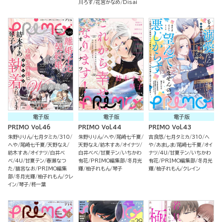
川ろす
花宮かなめ
Disai
電子版
電子版
電子版
PRIMO Vol.46
PRIMO Vol.44
PRIMO Vol.43
朱野りりん
七月タミカ
310
朱野りりん
へや
尾崎七千夏
吉良悠
七月タミカ
310
へ
へや
尾崎七千夏
天野なえ
天野なえ
紡木すあ
オイナツ
や
あましま
尾崎七千夏
オイ
紡木すあ
オイナツ
白井べ
白井べべ
甘夏テン
いちかわ
ナツ
4U
甘夏テン
いちかわ
べ
4U
甘夏テン
春瀬なつ
有花
PRIMO編集部
冬月光
有花
PRIMO編集部
冬月光
た
猫宮なお
PRIMO編集
輝
柚子れもん
琴子
輝
柚子れもん
クレイン
部
冬月光輝
柚子れもん
クレ
イン
琴子
柊一葉