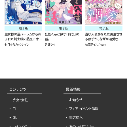
電子版
電子版
電子版
聖女様の逆ハーレムからあ
妖怪くんと探す「好き」の
遊び人公爵をただ更生させ
ぶれた騎士様に熱烈に求愛
話。
るはずが、なぜか溺愛され
されている件 （3）
ています（単話版）
七月タミカ
クレイン
者鐘シイ
柚原テイル
nagi
コンテンツ
最新情報
少女・女性
お知らせ
TL
フェア・イベント情報
BL
書店様へ
ライトノベル
海外ライセンシー