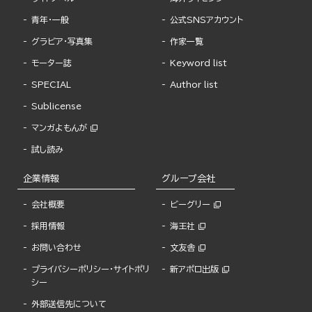
青年・一般
公式SNSアカウント
グラビア・写真集
作家一覧
モーター誌
Keyword list
SPECIAL
Author list
Sublicense
マンガよもんが
試し読み
企業情報
グループ会社
会社概要
ビーグリー
採用情報
海王社
お問い合わせ
文友舎
プライバシーポリシー・サイトポリ
新アポロ出版
シー
外部送信先について