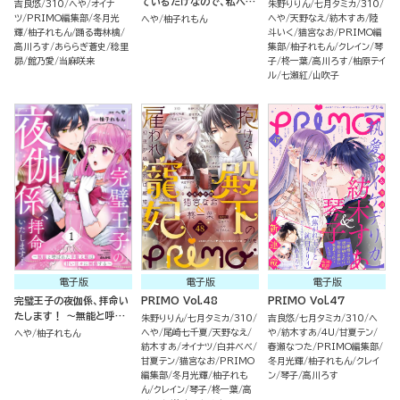
ているだけなので、私への
吉良悠
310
へや
オイナ
朱野りりん
七月タミカ
310
溺愛はお断りです！（分冊
ツ
PRIMO編集部
冬月光
へや
天野なえ
紡木すあ
陸
へや
柚子れもん
版）
輝
柚子れもん
踊る毒林檎
斗いく
猫宮なお
PRIMO編
高川ろす
あららぎ蒼史
稔里
集部
柚子れもん
クレイン
琴
昴
館乃愛
当麻咲来
子
柊一葉
高川ろす
柚原テイ
ル
七瀬紅
山吹子
電子版
電子版
電子版
完璧王子の夜伽係、拝命い
PRIMO Vol.48
PRIMO Vol.47
たします！ ～無能と呼ば
朱野りりん
七月タミカ
310
吉良悠
七月タミカ
310
へ
れた羊数え姫は甘い日々に
へや
尾崎七千夏
天野なえ
や
紡木すあ
4U
甘夏テン
へや
柚子れもん
困惑する～ （1）
紡木すあ
オイナツ
白井べべ
春瀬なつた
PRIMO編集部
甘夏テン
猫宮なお
PRIMO
冬月光輝
柚子れもん
クレイ
編集部
冬月光輝
柚子れも
ン
琴子
高川ろす
ん
クレイン
琴子
柊一葉
高