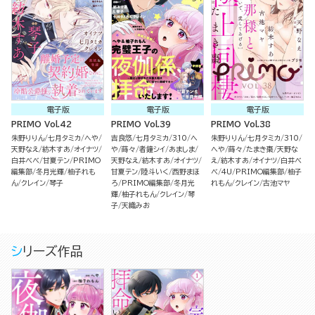
電子版
電子版
電子版
PRIMO Vol.42
PRIMO Vol.39
PRIMO Vol.38
朱野りりん
七月タミカ
へや
吉良悠
七月タミカ
310
へ
朱野りりん
七月タミカ
310
天野なえ
紡木すあ
オイナツ
や
蒔々
者鐘シイ
あましま
へや
蒔々
たまき棗
天野な
白井べべ
甘夏テン
PRIMO
天野なえ
紡木すあ
オイナツ
え
紡木すあ
オイナツ
白井べ
編集部
冬月光輝
柚子れも
甘夏テン
陸斗いく
西野まほ
べ
4U
PRIMO編集部
柚子
ん
クレイン
琴子
ろ
PRIMO編集部
冬月光
れもん
クレイン
古池マヤ
輝
柚子れもん
クレイン
琴
子
天織みお
シリーズ作品