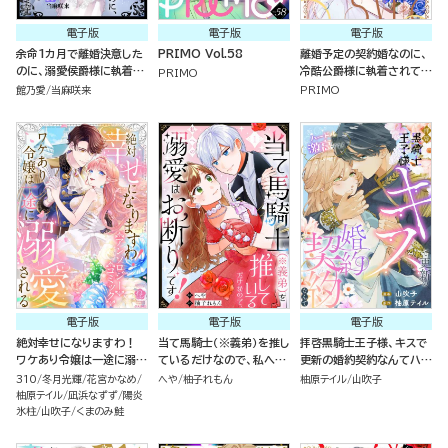
電子版
電子版
電子版
余命1カ月で離婚決意した
PRIMO Vol.58
離婚予定の契約婚なのに、
のに、溺愛侯爵様に執着さ
冷酷公爵様に執着されてい
PRIMO
れて困ってます（単話版）
ます （5）
館乃愛
当麻咲来
PRIMO
電子版
電子版
電子版
絶対幸せになりますわ！
当て馬騎士（※義弟）を推し
拝啓黒騎士王子様、キスで
ワケあり令嬢は一途に溺愛
ているだけなので、私への
更新の婚約契約なんてハー
される アンソロジーコミッ
溺愛はお断りです！（分冊
ドル激高です！（単話版）
310
冬月光輝
花宮かなめ
へや
柚子れもん
柚原テイル
山吹子
ク
版）
柚原テイル
凪浜なずず
陽炎
氷柱
山吹子
くまのみ鮭