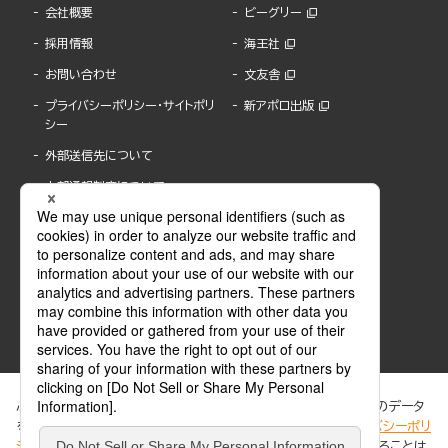
会社概要
ビーグリー
採用情報
海王社
お問い合わせ
文友舎
プライバシーポリシー・サイトポリ
新アポロ出版
シー
外部送信先について
内部通報制度について
ぶんか社が運営するサイトでは、利便性向上のためにCookie等のデータ
を使用しています。 当社のCookieについての詳細は、「
プライバシーポリ
シー
」をご覧ください。当サイトでは、訪問者の個人情報を追跡することは