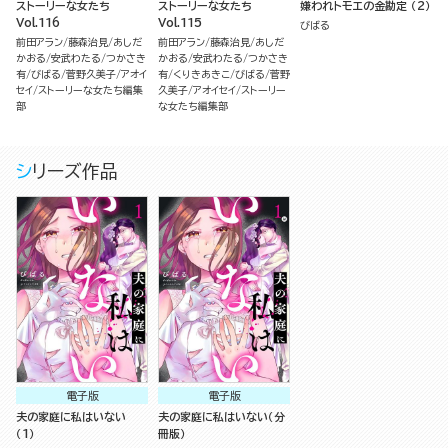
ストーリーな女たち
ストーリーな女たち
嫌われトモエの金勘定 （2）
Vol.116
Vol.115
びばる
前田アラン
藤森治見
あしだ
前田アラン
藤森治見
あしだ
かおる
安武わたる
つかさき
かおる
安武わたる
つかさき
有
びばる
菅野久美子
アオイ
有
くりきあきこ
びばる
菅野
セイ
ストーリーな女たち編集
久美子
アオイセイ
ストーリー
部
な女たち編集部
シリーズ作品
電子版
電子版
夫の家庭に私はいない
夫の家庭に私はいない（分
（1）
冊版）