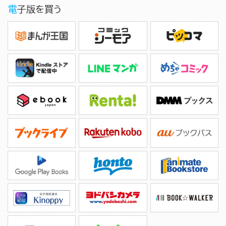
電子版を買う