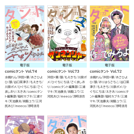
電子版
電子版
電子版
comicタント Vol.74
comicタント Vol.73
comicタント Vol.72
水槻れん
沖田×華
あさひよ
沖田×華
狼
もえきち
川泉ポ
水槻れん
沖田×華
あさひよ
ひ
狼
谷口菜津子
もえきち
メ
ひぐちにちほ
さくましお
ひ
狼
おりはらさちこ
谷口菜
川泉ポメ
ひぐちにちほ
さく
り
comicタント編集部
三浦
津子
もえきち
川泉ポメ
ひ
ましおり
えきあ
comicタン
マキ
天池康夫
尚騎ユウ
三
ぐちにちほ
えきあ
comicタ
ト編集部
稲村カブネ
三浦マ
河尻あび
meeco
冴時涼月
ント編集部
稲村カブネ
三浦
キ
天池康夫
尚騎ユウ
三河
マキ
天池康夫
尚騎ユウ
三
尻あび
meeco
冴時涼月
河尻あび
meeco
冴時涼月