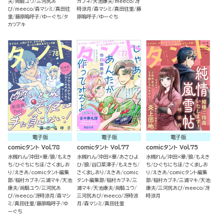
夫
尚騎ユウ
三河尻あ
カブネ
天池康夫
meeco
冴
び
meeco
森マシミ
真田往
時涼月
森マシミ
真田往里
藤
里
藤原嗚呼子
ゆーぐち
タ
原嗚呼子
ゆーぐち
カツアキ
電子版
電子版
電子版
comicタント Vol.78
comicタント Vol.77
comicタント Vol.75
水槻れん
沖田×華
狼
もえき
水槻れん
沖田×華
あさひよ
水槻れん
沖田×華
狼
もえき
ち
ひぐちにちほ
さくましお
ひ
狼
谷口菜津子
もえきち
ち
ひぐちにちほ
さくましお
り
えきあ
comicタント編集
さくましおり
えきあ
comic
り
えきあ
comicタント編集
部
稲村カブネ
三浦マキ
天池
タント編集部
稲村カブネ
三
部
稲村カブネ
三浦マキ
天池
康夫
尚騎ユウ
三河尻あ
浦マキ
天池康夫
尚騎ユウ
康夫
三河尻あび
meeco
冴
び
meeco
冴時涼月
森マシ
三河尻あび
meeco
冴時涼
時涼月
ミ
真田往里
藤原嗚呼子
ゆ
月
森マシミ
真田往里
ーぐち