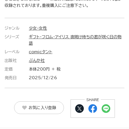
収録されております。重複購入にご注意下さい。
ジャンル
少女・女性
シリーズ
ギフト・フロム・アイリス 夜明け待ちの君が咲く日の物
語
レーベル
comicタント
出版社
ぶんか社
定価
本体200円 ＋ 税
発売日
2025/12/26
SHARE
お気に入り登録