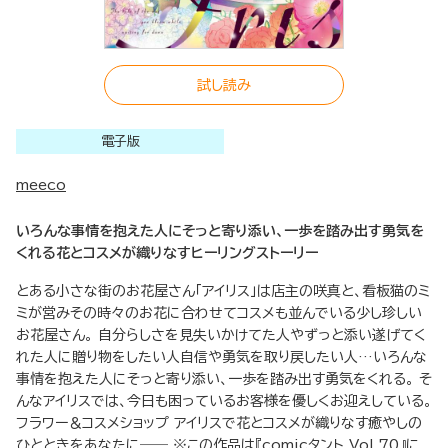
試し読み
電子版
meeco
いろんな事情を抱えた人にそっと寄り添い、一歩を踏み出す勇気を
くれる花とコスメが織りなすヒーリングストーリー
とある小さな街のお花屋さん「アイリス」は店主の咲真と、看板猫のミ
ミが営みその時々のお花に合わせてコスメも並んでいる少し珍しい
お花屋さん。 自分らしさを見失いかけてた人やずっと添い遂げてく
れた人に贈り物をしたい人自信や勇気を取り戻したい人…いろんな
事情を抱えた人にそっと寄り添い、一歩を踏み出す勇気をくれる。 そ
んなアイリスでは、今日も困っているお客様を優しくお迎えしている。
フラワー＆コスメショップ アイリスで花とコスメが織りなす癒やしの
ひとときをあなたに―― ※この作品は『comicタント Vol.70』に