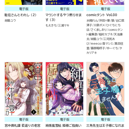
電子版
電子版
電子版
駐在さんとわたし （2）
マウントするやつ黙らせま
comicタント Vol.80
す （3）
尚騎ユウ
水槻れん
沖田×華
狼
谷口菜
津子
川泉ポメ
ひぐちにち
もえきち
三浦マキ
ほ
さくましおり
comicタン
ト編集部
稲村カブネ
天池康
夫
尚騎ユウ
三河尻あ
び
meeco
森マシミ
真田往
里
藤原嗚呼子
ゆーぐち
タ
カツアキ
電子版
電子版
電子版
宮中葬礼譚 若返りの老宮
純情嵐雪帖 姫様ご指南い
三角先生は王子様になれま