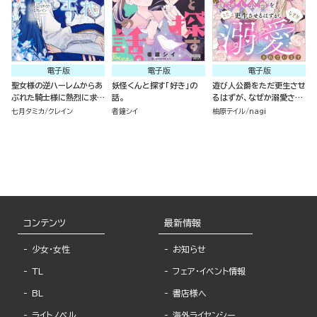
電子版
電子版
電子版
聖女様の逆ハーレムからあ
妖怪くんと探す「好き」の
遊び人公爵をただ更生させ
ぶれた騎士様に熱烈に求愛
話。
るはずが、なぜか溺愛され
されている件 （3）
ています（単話版）
七月タミカ
クレイン
者鐘シイ
柚原テイル
nagi
コンテンツ
最新情報
少女・女性
お知らせ
TL
フェア・イベント情報
BL
書店様へ
ライトノベル
海外ライセンシー