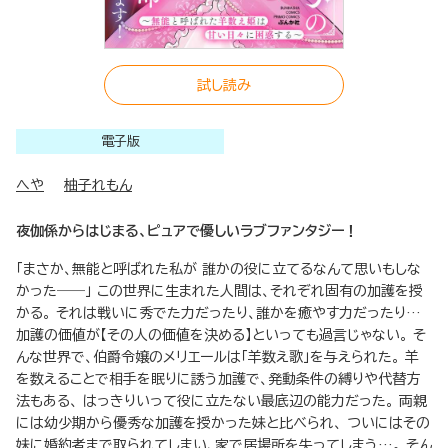
試し読み
電子版
へや
柚子れもん
夜伽係からはじまる、ピュアで優しいラブファンタジー！
「まさか、無能と呼ばれた私が 誰かの役に立てるなんて思いもしな
かった――」 この世界に生まれた人間は、それぞれ固有の加護を授
かる。 それは戦いに秀でた力だったり、誰かを癒やす力だったり…
加護の価値が【その人の価値を決める】といっても過言じゃない。 そ
んな世界で、伯爵令嬢のメリエールは「羊数え歌」を与えられた。 羊
を数えることで相手を眠りに誘う加護で、発動条件の縛りや代替方
法もある、 はっきりいって役に立たない最底辺の能力だった。 両親
には幼少期から優秀な加護を授かった妹と比べられ、 ついにはその
妹に婚約者まで取られてしまい、家で居場所を失ってしまう…。 そん