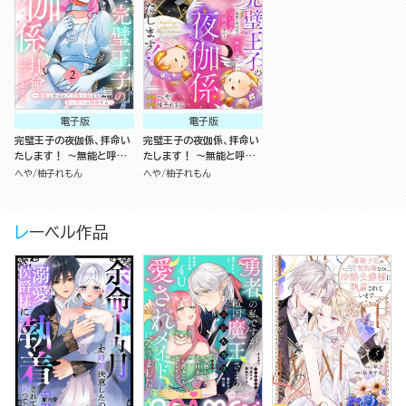
電子版
電子版
完璧王子の夜伽係、拝命い
完璧王子の夜伽係、拝命い
たします！ ～無能と呼ば
たします！ ～無能と呼ば
れた羊数え姫は甘い日々に
れた羊数え姫は甘い日々に
へや
柚子れもん
へや
柚子れもん
困惑する～ （2）
困惑する～（分冊版）
レーベル作品