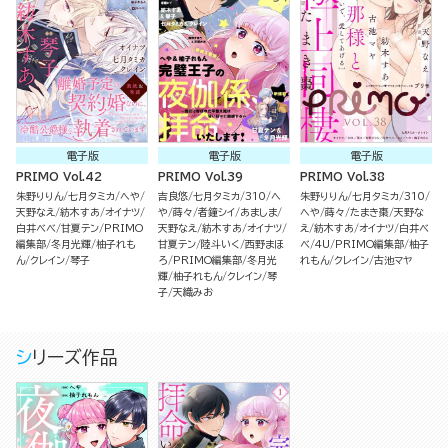
電子版
電子版
電子版
PRIMO Vol.42
PRIMO Vol.39
PRIMO Vol.38
朱野りりん
七月タミカ
へや
吉良悠
七月タミカ
310
へ
朱野りりん
七月タミカ
310
天野なえ
紡木すあ
オイナツ
や
蒔々
者鐘シイ
あましま
へや
蒔々
たまき棗
天野な
白井べべ
甘夏テン
PRIMO
天野なえ
紡木すあ
オイナツ
え
紡木すあ
オイナツ
白井べ
編集部
冬月光輝
柚子れも
甘夏テン
陸斗いく
西野まほ
べ
4U
PRIMO編集部
柚子
ん
クレイン
琴子
ろ
PRIMO編集部
冬月光
れもん
クレイン
古池マヤ
輝
柚子れもん
クレイン
琴
子
天織みお
シリーズ作品