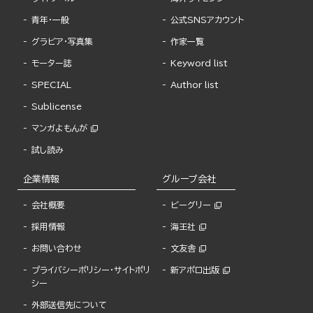
青年・一般
公式SNSアカウント
グラビア・写真集
作家一覧
モーター誌
Keyword list
SPECIAL
Author list
Sublicense
マンガよもんが
試し読み
企業情報
グループ会社
会社概要
ビーグリー
採用情報
海王社
お問い合わせ
文友舎
プライバシーポリシー・サイトポリ
新アポロ出版
シー
外部送信先について