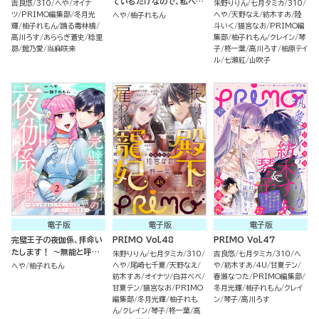
ているだけなので、私への
吉良悠
310
へや
オイナ
朱野りりん
七月タミカ
310
溺愛はお断りです！（分冊
ツ
PRIMO編集部
冬月光
へや
天野なえ
紡木すあ
陸
へや
柚子れもん
版）
輝
柚子れもん
踊る毒林檎
斗いく
猫宮なお
PRIMO編
高川ろす
あららぎ蒼史
稔里
集部
柚子れもん
クレイン
琴
昴
館乃愛
当麻咲来
子
柊一葉
高川ろす
柚原テイ
ル
七瀬紅
山吹子
電子版
電子版
電子版
完璧王子の夜伽係、拝命い
PRIMO Vol.48
PRIMO Vol.47
たします！ ～無能と呼ば
朱野りりん
七月タミカ
310
吉良悠
七月タミカ
310
へ
れた羊数え姫は甘い日々に
へや
尾崎七千夏
天野なえ
や
紡木すあ
4U
甘夏テン
へや
柚子れもん
困惑する～ （2）
紡木すあ
オイナツ
白井べべ
春瀬なつた
PRIMO編集部
甘夏テン
猫宮なお
PRIMO
冬月光輝
柚子れもん
クレイ
編集部
冬月光輝
柚子れも
ン
琴子
高川ろす
ん
クレイン
琴子
柊一葉
高