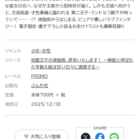
な彼女の元へ、なぜか王家から招待状が届く。 しかも王城へ向かう
と、文武両道・才色兼備と謳われる 第二王子・ランドルフ殿下が待っ
ていて――…!? 夜伽係からはじまる、ピュアで優しいラブファンタ
ジー！ 電子限定・書き下ろし小説＆おまけイラストも豪華収録!!
ジャンル
少女・女性
シリーズ
完璧王子の夜伽係、拝命いたします！ ～無能と呼ばれ
た羊数え姫は甘い日々に困惑する～
レーベル
PRIMO
出版社
ぶんか社
定価
本体700円 ＋ 税
発売日
2025/12/18
SHARE
お気に入り登録