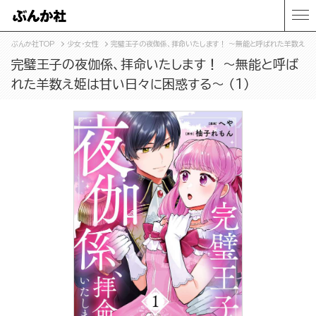
ぶんか社TOP
少女・女性
完璧王子の夜伽係、拝命いたします！ ～無能と呼ばれた羊数え姫は
完璧王子の夜伽係、拝命いたします！ ～無能と呼ば
れた羊数え姫は甘い日々に困惑する～ （1）