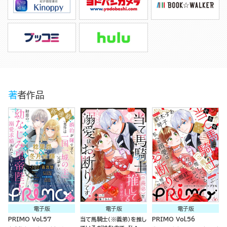
著者作品
電子版
電子版
電子版
PRIMO Vol.57
当て馬騎士（※義弟）を推し
PRIMO Vol.56