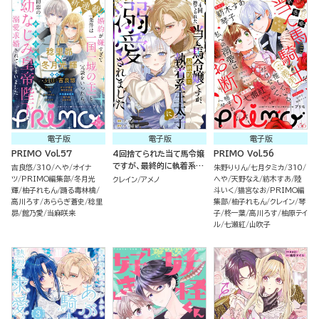
電子版
電子版
電子版
PRIMO Vol.57
4回捨てられた当て馬令嬢
PRIMO Vol.56
ですが、最終的に執着系王
吉良悠
310
へや
オイナ
朱野りりん
七月タミカ
310
太子に溺愛されました（単
ツ
PRIMO編集部
冬月光
へや
天野なえ
紡木すあ
陸
クレイン
アメノ
話版）
輝
柚子れもん
踊る毒林檎
斗いく
猫宮なお
PRIMO編
高川ろす
あららぎ蒼史
稔里
集部
柚子れもん
クレイン
琴
昴
館乃愛
当麻咲来
子
柊一葉
高川ろす
柚原テイ
ル
七瀬紅
山吹子