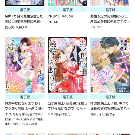
電子版
電子版
電子版
余命1カ月で離婚決意した
PRIMO Vol.58
離婚予定の契約婚なのに、
のに、溺愛侯爵様に執着さ
冷酷公爵様に執着されてい
PRIMO
れて困ってます（単話版）
ます （5）
館乃愛
当麻咲来
PRIMO
電子版
電子版
電子版
絶対幸せになりますわ！
当て馬騎士（※義弟）を推し
拝啓黒騎士王子様、キスで
ワケあり令嬢は一途に溺愛
ているだけなので、私への
更新の婚約契約なんてハー
される アンソロジーコミッ
溺愛はお断りです！（分冊
ドル激高です！（単話版）
310
冬月光輝
花宮かなめ
へや
柚子れもん
柚原テイル
山吹子
ク
版）
柚原テイル
凪浜なずず
陽炎
氷柱
山吹子
くまのみ鮭