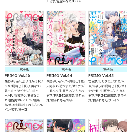
川ろす
花宮かなめ
Disai
電子版
電子版
電子版
PRIMO Vol.46
PRIMO Vol.44
PRIMO Vol.43
朱野りりん
七月タミカ
310
朱野りりん
へや
尾崎七千夏
吉良悠
七月タミカ
310
へ
へや
尾崎七千夏
天野なえ
天野なえ
紡木すあ
オイナツ
や
あましま
尾崎七千夏
オイ
紡木すあ
オイナツ
白井べ
白井べべ
甘夏テン
いちかわ
ナツ
4U
甘夏テン
いちかわ
べ
4U
甘夏テン
春瀬なつ
有花
PRIMO編集部
冬月光
有花
PRIMO編集部
冬月光
た
猫宮なお
PRIMO編集
輝
柚子れもん
琴子
輝
柚子れもん
クレイン
部
冬月光輝
柚子れもん
クレ
イン
琴子
柊一葉