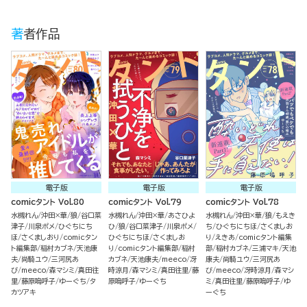
著者作品
電子版
電子版
電子版
comicタント Vol.80
comicタント Vol.79
comicタント Vol.78
水槻れん
沖田×華
狼
谷口菜
水槻れん
沖田×華
あさひよ
水槻れん
沖田×華
狼
もえき
津子
川泉ポメ
ひぐちにち
ひ
狼
谷口菜津子
川泉ポメ
ち
ひぐちにちほ
さくましお
ほ
さくましおり
comicタン
ひぐちにちほ
さくましお
り
えきあ
comicタント編集
ト編集部
稲村カブネ
天池康
り
comicタント編集部
稲村
部
稲村カブネ
三浦マキ
天池
夫
尚騎ユウ
三河尻あ
カブネ
天池康夫
meeco
冴
康夫
尚騎ユウ
三河尻あ
び
meeco
森マシミ
真田往
時涼月
森マシミ
真田往里
藤
び
meeco
冴時涼月
森マシ
里
藤原嗚呼子
ゆーぐち
タ
原嗚呼子
ゆーぐち
ミ
真田往里
藤原嗚呼子
ゆ
カツアキ
ーぐち