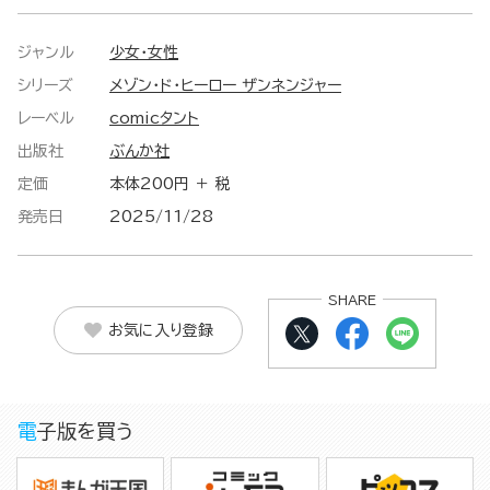
ジャンル
少女・女性
シリーズ
メゾン・ド・ヒーロー ザンネンジャー
レーベル
comicタント
出版社
ぶんか社
定価
本体200円 ＋ 税
発売日
2025/11/28
SHARE
お気に入り登録
電子版を買う