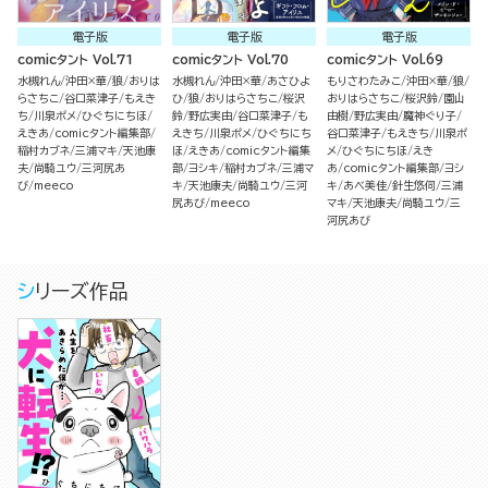
電子版
電子版
電子版
comicタント Vol.71
comicタント Vol.70
comicタント Vol.69
水槻れん
沖田×華
狼
おりは
水槻れん
沖田×華
あさひよ
もりさわたみこ
沖田×華
狼
らさちこ
谷口菜津子
もえき
ひ
狼
おりはらさちこ
桜沢
おりはらさちこ
桜沢鈴
園山
ち
川泉ポメ
ひぐちにちほ
鈴
野広実由
谷口菜津子
も
由樹
野広実由
魔神ぐり子
えきあ
comicタント編集部
えきち
川泉ポメ
ひぐちにち
谷口菜津子
もえきち
川泉ポ
稲村カブネ
三浦マキ
天池康
ほ
えきあ
comicタント編集
メ
ひぐちにちほ
えき
夫
尚騎ユウ
三河尻あ
部
ヨシキ
稲村カブネ
三浦マ
あ
comicタント編集部
ヨシ
び
meeco
キ
天池康夫
尚騎ユウ
三河
キ
あべ美佳
針生悠伺
三浦
尻あび
meeco
マキ
天池康夫
尚騎ユウ
三
河尻あび
シリーズ作品