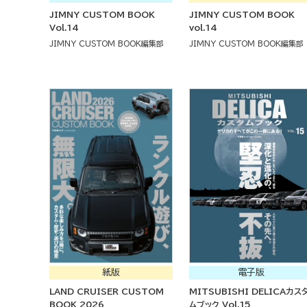
JIMNY CUSTOM BOOK
JIMNY CUSTOM BOOK
Vol.14
vol.14
JIMNY CUSTOM BOOK編集部
JIMNY CUSTOM BOOK編集部
紙版
電子版
LAND CRUISER CUSTOM
MITSUBISHI DELICAカス
BOOK 2026
ムブック Vol.15