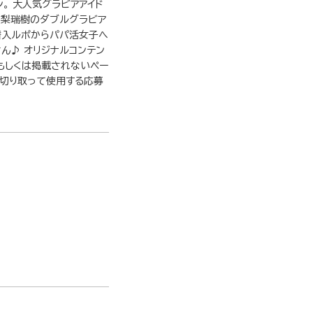
。 大人気グラビアアイド
高梨瑞樹のダブルグラビア
潜入ルポからパパ活女子へ
ん♪ オリジナルコンテン
もしくは掲載されないペー
を切り取って使用する応募