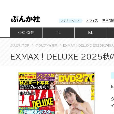
オフィス
三角関
人気キーワード
少女・女性
TL
BL
ぶんか社TOP
グラビア・写真集
EXMAX！DELUXE 2025秋の特
EXMAX！DELUXE 2025