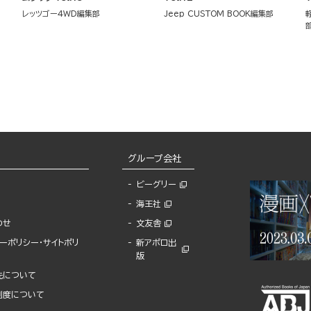
レッツゴー4WD編集部
Jeep CUSTOM BOOK編集部
グループ会社
ビーグリー
海王社
わせ
文友舎
ーポリシー・サイトポリ
新アポロ出
版
先について
制度について