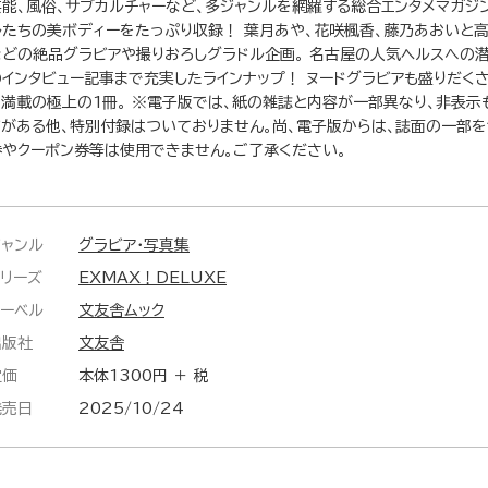
芸能、風俗、サブカルチャーなど、多ジャンルを網羅する総合エンタメマガジン
ルたちの美ボディーをたっぷり収録！ 葉月あや、花咲楓香、藤乃あおいと
などの絶品グラビアや撮りおろしグラドル企画。 名古屋の人気ヘルスへの
のインタビュー記事まで充実したラインナップ！ ヌードグラビアも盛りだくさ
ツ満載の極上の1冊。 ※電子版では、紙の雑誌と内容が一部異なり、非表示
ジがある他、特別付録はついておりません。尚、電子版からは、誌面の一部
券やクーポン券等は使用できません。ご了承ください。
ジャンル
グラビア・写真集
シリーズ
EXMAX！DELUXE
レーベル
文友舎ムック
出版社
文友舎
定価
本体1300円 ＋ 税
発売日
2025/10/24