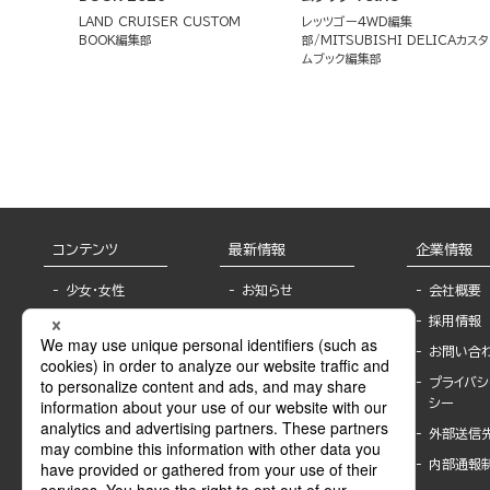
LAND CRUISER CUSTOM
レッツゴー4WD編集
BOOK編集部
部
MITSUBISHI DELICAカスタ
ムブック編集部
コンテンツ
最新情報
企業情報
少女・女性
お知らせ
会社概要
TL
フェア・イベント情
採用情報
報
BL
お問い合
書店様へ
ライトノベル
プライバシ
海外ライセンシー
シー
青年・一般
公式SNSアカウ
外部送信
グラビア・写真
ント
集
内部通報
作家一覧