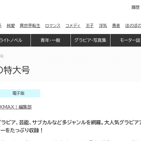
履歴
係
純愛
異世界転生
ロマンス
コメディ
王子
浮気
勇者
ほのぼ
ライトノベル
青年・一般
グラビア・写真集
モーター誌
大号
秋の特大号
電子版
EXMAX！編集部
グラビア、芸能、サブカルなど多ジャンルを網羅。大人気グラビア
ィーをたっぷり収録！