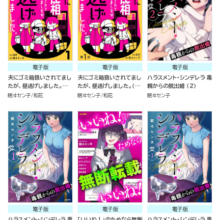
電子版
電子版
電子版
夫にゴミ箱扱いされてまし
夫にゴミ箱扱いされてまし
ハラスメント・シンデレラ 毒
たが、昼逃げしました。
たが、昼逃げしました。（分
親からの脱出婚 （2）
（1）
冊版）
眠ヰセン子
和花
眠ヰセン子
和花
眠ヰセン子
電子版
電子版
電子版
ハラスメント・シンデレラ 毒
「いいね！」のためなら無断
ハラスメント・シンデレラ 毒