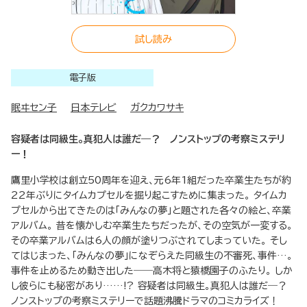
試し読み
電子版
眠ヰセン子
日本テレビ
ガクカワサキ
容疑者は同級生。真犯人は誰だ―？ ノンストップの考察ミステリ
ー！
鷹里小学校は創立50周年を迎え、元6年1組だった卒業生たちが約
22年ぶりにタイムカプセルを掘り起こすために集まった。 タイムカ
プセルから出てきたのは「みんなの夢」と題された各々の絵と、卒業
アルバム。 昔を懐かしむ卒業生たちだったが、その空気が一変する。
その卒業アルバムは6人の顔が塗りつぶされてしまっていた。 そし
てはじまった、「みんなの夢」になぞらえた同級生の不審死、事件…。
事件を止めるため動き出した――高木将と猿橋園子のふたり。 しか
し彼らにも秘密があり……!? 容疑者は同級生。真犯人は誰だ―？
ノンストップの考察ミステリーで話題沸騰ドラマのコミカライズ！