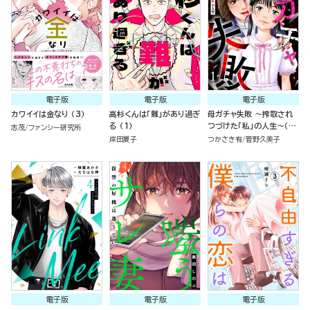
電子版
電子版
電子版
カワイイは金なり （3）
高杉くんは「難」があり過ぎ
母ガチャ失敗 ～搾取され
る （1）
つづけた「私」の人生～（分
志茂
ファンシー研究所
冊版）
岸田夏子
つかさき有
菅野久美子
電子版
電子版
電子版