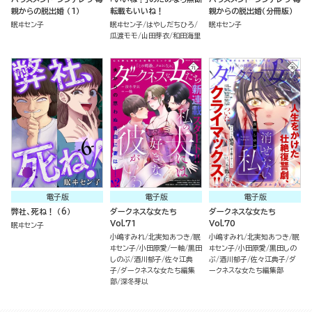
親からの脱出婚 （1）
転載もいいね！
親からの脱出婚（分冊版）
眠ヰセン子
眠ヰセン子
はやしだちひろ
眠ヰセン子
瓜渡モモ
山田芽衣
和田海里
電子版
電子版
電子版
弊社、死ね！ （6）
ダークネスな女たち
ダークネスな女たち
Vol.71
Vol.70
眠ヰセン子
小嶋すみれ
北実知あつき
眠
小嶋すみれ
北実知あつき
眠
ヰセン子
小田原愛
一軸
黒田
ヰセン子
小田原愛
黒田しの
しのぶ
酒川郁子
佐々江典
ぶ
酒川郁子
佐々江典子
ダ
子
ダークネスな女たち編集
ークネスな女たち編集部
部
深冬芽以