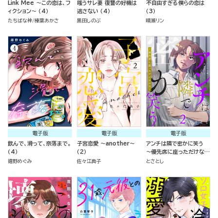
Link Mee ～この恋は、フ
嗤うサレ妻 復讐の好機は
不自由すぎる僕らの恋は
ィクション～ （4）
逃さない （4）
（3）
たちばな梓
榛葉あかさ
黒田しのぶ
晴瀬リン
電子版
電子版
電子版
飲んで、滑って、奈落まで。
子宮恋愛 ～another～
アンチは隣で密かに笑う
（4）
（2）
～優先席に座っただけなの
に～ （2）
嬉野めぐみ
佐々江典子
とさとし