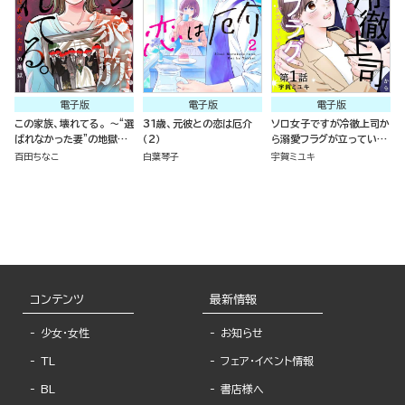
電子版
電子版
電子版
この家族、壊れてる。 ～“選
31歳、元彼との恋は厄介
ソロ女子ですが冷徹上司か
ばれなかった妻”の地獄～
（2）
ら溺愛フラグが立っていま
（分冊版）
す…!?（分冊版）
百田ちなこ
白葉琴子
宇賀ミユキ
コンテンツ
最新情報
少女・女性
お知らせ
TL
フェア・イベント情報
BL
書店様へ