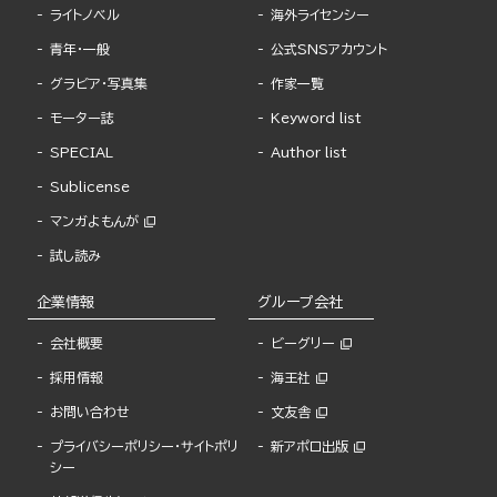
ライトノベル
海外ライセンシー
青年・一般
公式SNSアカウント
グラビア・写真集
作家一覧
モーター誌
Keyword list
SPECIAL
Author list
Sublicense
マンガよもんが
試し読み
企業情報
グループ会社
会社概要
ビーグリー
採用情報
海王社
お問い合わせ
文友舎
プライバシーポリシー・サイトポリ
新アポロ出版
シー