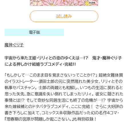
試し読み
電子版
魔神ぐり子
宇宙から来た王姫・リリィとの恋のゆくえは…!? 鬼才・魔神ぐり子
による押しかけ結婚ラブコメディ・完結!!
「もしかして…このまま目を覚まさないってことか!?」 超絶女難体質
のイラストレーター・須田士郎の元に突然現れた美少女、リリィとその
執事セバスチャン。 士郎の両親とも和解し、いつもの生活に戻れると
思った矢先、急に意識を失い倒れてしまったリリィ。 彼女に隠された
事情とは!? そして奇妙な同居生活にも終了の危機が…!? 宇宙から
来た嫁候補とのドタバタラブコメディ、ここに完結！ さらに大好評の
書き下ろしに加えて、コミックス未収録作品だった幻の名作4コマ・
『思春期の宮原が問題しか起こさない。』も特別収録！