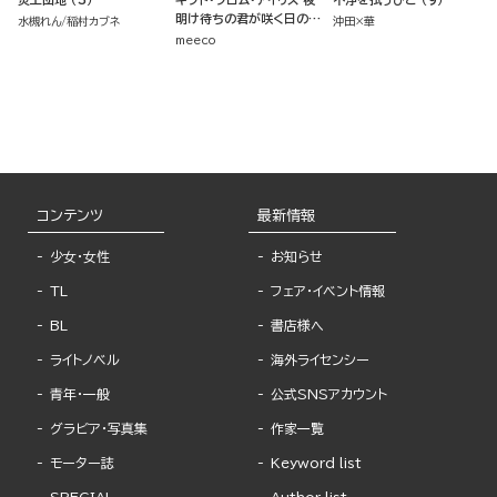
明け待ちの君が咲く日の物
水槻れん
稲村カブネ
沖田×華
語 （1）
meeco
コンテンツ
最新情報
少女・女性
お知らせ
TL
フェア・イベント情報
BL
書店様へ
ライトノベル
海外ライセンシー
青年・一般
公式SNSアカウント
グラビア・写真集
作家一覧
モーター誌
Keyword list