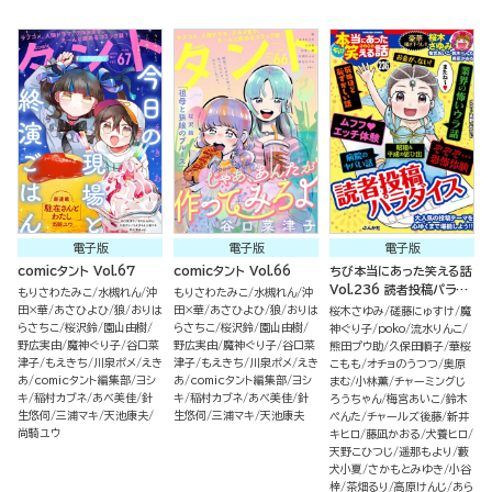
電子版
電子版
電子版
comicタント Vol.67
comicタント Vol.66
ちび本当にあった笑える話
Vol.236 読者投稿パラダ
もりさわたみこ
水槻れん
沖
もりさわたみこ
水槻れん
沖
イス
田×華
あさひよひ
狼
おりは
田×華
あさひよひ
狼
おりは
桜木さゆみ
磋藤にゅすけ
魔
らさちこ
桜沢鈴
園山由樹
らさちこ
桜沢鈴
園山由樹
神ぐり子
poko
流水りんこ
野広実由
魔神ぐり子
谷口菜
野広実由
魔神ぐり子
谷口菜
熊田プウ助
久保田順子
華桜
津子
もえきち
川泉ポメ
えき
津子
もえきち
川泉ポメ
えき
こもも
オチョのうつつ
奥原
あ
comicタント編集部
ヨシ
あ
comicタント編集部
ヨシ
まむ
小林薫
チャーミングじ
キ
稲村カブネ
あべ美佳
針
キ
稲村カブネ
あべ美佳
針
ろうちゃん
梅宮あいこ
鈴木
生悠伺
三浦マキ
天池康夫
生悠伺
三浦マキ
天池康夫
ぺんた
チャールズ後藤
新井
尚騎ユウ
キヒロ
藤凪かおる
犬養ヒロ
天野こひつじ
遥那もより
藪
犬小夏
さかもとみゆき
小谷
梓
茶畑るり
高原けんじ
あら