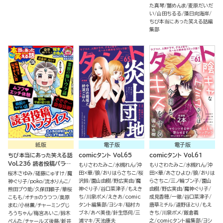
た真琴
蟹めんま
麦原だいだ
い
山田ちるる
藻日向海岸
ちび本当にあった笑える話編
集部
紙版
電子版
電子版
ちび本当にあった笑える話
comicタント Vol.65
comicタント Vol.61
Vol.236 読者投稿パラダ
もりさわたみこ
水槻れん
沖
もりさわたみこ
水槻れん
沖
イス
田×華
狼
おりはらさちこ
桜
田×華
あさひよひ
狼
おりは
桜木さゆみ
磋藤にゅすけ
魔
沢鈴
園山由樹
野広実由
魔
らさちこ
三ノ輪ブン子
園山
神ぐり子
poko
流水りんこ
神ぐり子
谷口菜津子
もえき
由樹
野広実由
魔神ぐり子
熊田プウ助
久保田順子
華桜
ち
川泉ポメ
えきあ
comic
成見香穂
一徹
谷口菜津子
こもも
オチョのうつつ
奥原
タント編集部
ヨシキ
稲村カ
唐草ミチル
道野ほとり
もえ
まむ
小林薫
チャーミングじ
ブネ
あべ美佳
針生悠伺
三
きち
川泉ポメ
飯倉義
ろうちゃん
梅宮あいこ
鈴木
浦マキ
天池康夫
之
comicタント編集部
ヨシ
ぺんた
チャールズ後藤
新井