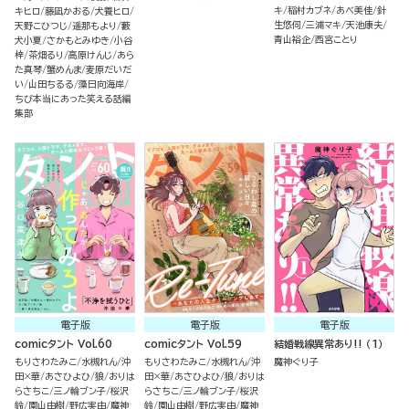
キ
稲村カブネ
あべ美佳
針
キヒロ
藤凪かおる
犬養ヒロ
生悠伺
三浦マキ
天池康夫
天野こひつじ
遥那もより
藪
青山裕企
西宮ことり
犬小夏
さかもとみゆき
小谷
梓
茶畑るり
高原けんじ
あら
た真琴
蟹めんま
麦原だいだ
い
山田ちるる
藻日向海岸
ちび本当にあった笑える話編
集部
電子版
電子版
電子版
comicタント Vol.60
comicタント Vol.59
結婚戦線異常あり!! （1）
もりさわたみこ
水槻れん
沖
もりさわたみこ
水槻れん
沖
魔神ぐり子
田×華
あさひよひ
狼
おりは
田×華
あさひよひ
狼
おりは
らさちこ
三ノ輪ブン子
桜沢
らさちこ
三ノ輪ブン子
桜沢
鈴
園山由樹
野広実由
魔神
鈴
園山由樹
野広実由
魔神