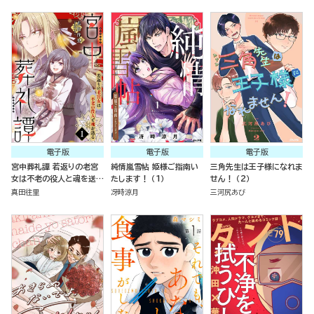
電子版
電子版
電子版
宮中葬礼譚 若返りの老宮
純情嵐雪帖 姫様ご指南い
三角先生は王子様になれま
女は不老の役人と魂を送る
たします！ （1）
せん！ （2）
（分冊版）
真田往里
冴時涼月
三河尻あび