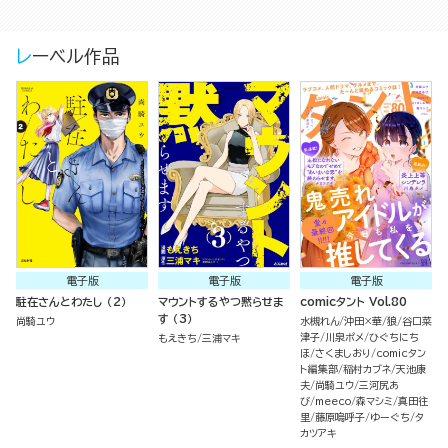
レーベル作品
電子版
電子版
電子版
駐在さんとわたし （2）
マウントするやつ黙らせま
comicタント Vol.80
す （3）
尚騎ユウ
水槻れん
沖田×華
狼
谷口菜
津子
川泉ポメ
ひぐちにち
もえきち
三浦マキ
ほ
さくましおり
comicタン
ト編集部
稲村カブネ
天池康
夫
尚騎ユウ
三河尻あ
び
meeco
森マシミ
真田往
里
藤原嗚呼子
ゆーぐち
タ
カツアキ