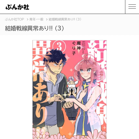
ぶんか社TOP
青年・一般
結婚戦線異常あり!! （3）
結婚戦線異常あり!! （3）