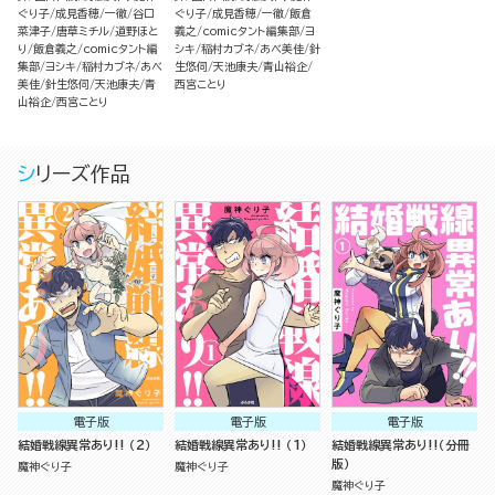
ぐり子
成見香穂
一徹
谷口
ぐり子
成見香穂
一徹
飯倉
菜津子
唐草ミチル
道野ほと
義之
comicタント編集部
ヨ
り
飯倉義之
comicタント編
シキ
稲村カブネ
あべ美佳
針
集部
ヨシキ
稲村カブネ
あべ
生悠伺
天池康夫
青山裕企
美佳
針生悠伺
天池康夫
青
西宮ことり
山裕企
西宮ことり
シリーズ作品
電子版
電子版
電子版
結婚戦線異常あり!! （2）
結婚戦線異常あり!! （1）
結婚戦線異常あり!!（分冊
版）
魔神ぐり子
魔神ぐり子
魔神ぐり子