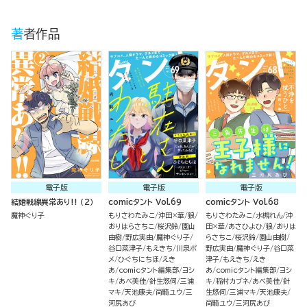
著者作品
電子版
電子版
電子版
結婚戦線異常あり!! （2）
comicタント Vol.69
comicタント Vol.68
魔神ぐり子
もりさわたみこ
沖田×華
狼
もりさわたみこ
水槻れん
沖
おりはらさちこ
桜沢鈴
園山
田×華
あさひよひ
狼
おりは
由樹
野広実由
魔神ぐり子
らさちこ
桜沢鈴
園山由樹
谷口菜津子
もえきち
川泉ポ
野広実由
魔神ぐり子
谷口菜
メ
ひぐちにちほ
えき
津子
もえきち
えき
あ
comicタント編集部
ヨシ
あ
comicタント編集部
ヨシ
キ
あべ美佳
針生悠伺
三浦
キ
稲村カブネ
あべ美佳
針
マキ
天池康夫
尚騎ユウ
三
生悠伺
三浦マキ
天池康夫
河尻あび
尚騎ユウ
三河尻あび