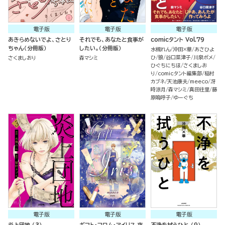
電子版
電子版
電子版
あきらめないでよ、さとり
それでも、あなたと食事が
comicタント Vol.79
ちゃん（分冊版）
したい。（分冊版）
水槻れん
沖田×華
あさひよ
ひ
狼
谷口菜津子
川泉ポメ
さくましおり
森マシミ
ひぐちにちほ
さくましお
り
comicタント編集部
稲村
カブネ
天池康夫
meeco
冴
時涼月
森マシミ
真田往里
藤
原嗚呼子
ゆーぐち
電子版
電子版
電子版
炎上団地 （3）
ギフト・フロム・アイリス 夜
不浄を拭うひと （9）