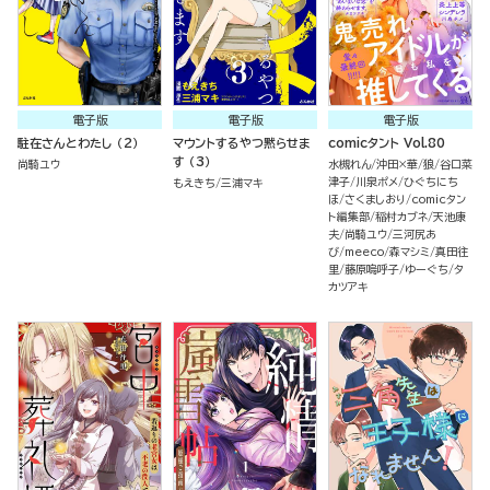
電子版
電子版
電子版
駐在さんとわたし （2）
マウントするやつ黙らせま
comicタント Vol.80
す （3）
尚騎ユウ
水槻れん
沖田×華
狼
谷口菜
津子
川泉ポメ
ひぐちにち
もえきち
三浦マキ
ほ
さくましおり
comicタン
ト編集部
稲村カブネ
天池康
夫
尚騎ユウ
三河尻あ
び
meeco
森マシミ
真田往
里
藤原嗚呼子
ゆーぐち
タ
カツアキ