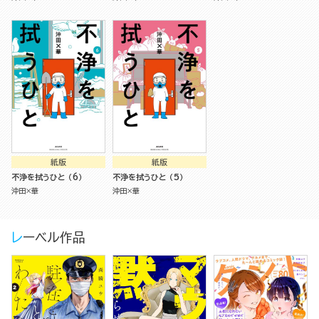
紙版
紙版
不浄を拭うひと （6）
不浄を拭うひと （5）
沖田×華
沖田×華
レーベル作品