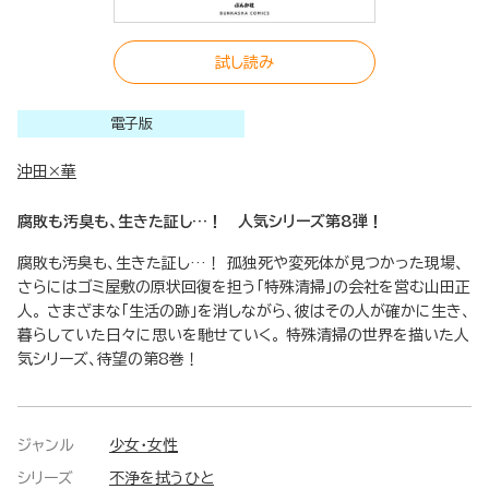
試し読み
電子版
沖田×華
腐敗も汚臭も、生きた証し…！ 人気シリーズ第8弾！
腐敗も汚臭も、生きた証し…！ 孤独死や変死体が見つかった現場、
さらにはゴミ屋敷の原状回復を担う「特殊清掃」の会社を営む山田正
人。 さまざまな「生活の跡」を消しながら、彼はその人が確かに生き、
暮らしていた日々に思いを馳せていく。 特殊清掃の世界を描いた人
気シリーズ、待望の第8巻！
ジャンル
少女・女性
シリーズ
不浄を拭うひと