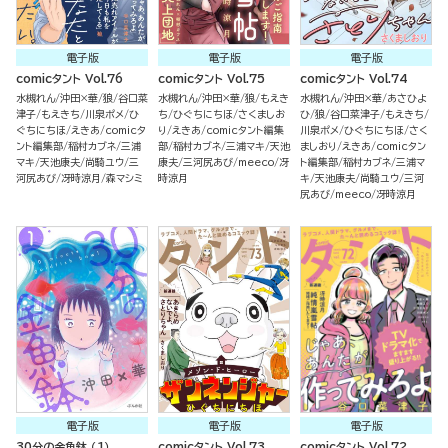
電子版
電子版
電子版
comicタント Vol.76
comicタント Vol.75
comicタント Vol.74
水槻れん
沖田×華
狼
谷口菜
水槻れん
沖田×華
狼
もえき
水槻れん
沖田×華
あさひよ
津子
もえきち
川泉ポメ
ひ
ち
ひぐちにちほ
さくましお
ひ
狼
谷口菜津子
もえきち
ぐちにちほ
えきあ
comicタ
り
えきあ
comicタント編集
川泉ポメ
ひぐちにちほ
さく
ント編集部
稲村カブネ
三浦
部
稲村カブネ
三浦マキ
天池
ましおり
えきあ
comicタン
マキ
天池康夫
尚騎ユウ
三
康夫
三河尻あび
meeco
冴
ト編集部
稲村カブネ
三浦マ
河尻あび
冴時涼月
森マシミ
時涼月
キ
天池康夫
尚騎ユウ
三河
尻あび
meeco
冴時涼月
電子版
電子版
電子版
30分の金魚鉢 （1）
comicタント Vol.73
comicタント Vol.72