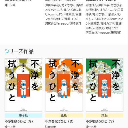
沖田×華
沖田×華
狼
もえきち
川泉ポ
水槻れん
沖田×華
あさひよ
メ
ひぐちにちほ
さくましお
ひ
狼
おりはらさちこ
谷口菜
り
comicタント編集部
三浦
津子
もえきち
川泉ポメ
ひ
マキ
天池康夫
尚騎ユウ
三
ぐちにちほ
えきあ
comicタ
河尻あび
meeco
冴時涼月
ント編集部
稲村カブネ
三浦
マキ
天池康夫
尚騎ユウ
三
河尻あび
meeco
冴時涼月
シリーズ作品
電子版
紙版
紙版
不浄を拭うひと （9）
不浄を拭うひと （8）
不浄を拭うひと （7）
沖田×華
沖田×華
沖田×華