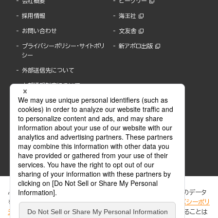
会社概要
ビーグリー
採用情報
海王社
お問い合わせ
文友舎
プライバシーポリシー・サイトポリ
新アポロ出版
シー
外部送信先について
内部通報制度について
ぶんか社が運営するサイトでは、利便性向上のためにCookie等のデータ
を使用しています。 当社のCookieについての詳細は、「
プライバシーポリ
シー
」をご覧ください。当サイトでは、訪問者の個人情報を追跡することは
ABJマークは、この電子書店・電子書籍配信サービスが、著作権者からコンテンツ使用許諾を