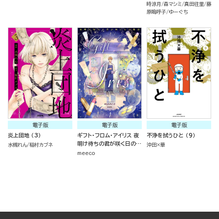
時涼月
森マシミ
真田往里
藤
原嗚呼子
ゆーぐち
電子版
電子版
電子版
炎上団地 （3）
ギフト・フロム・アイリス 夜
不浄を拭うひと （9）
明け待ちの君が咲く日の物
水槻れん
稲村カブネ
沖田×華
語 （1）
meeco