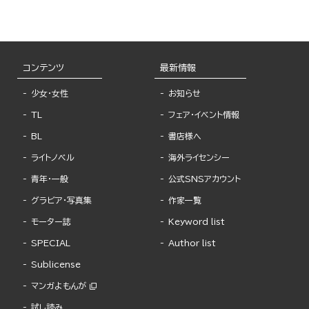
コンテンツ
最新情報
少女・女性
お知らせ
TL
フェア・イベント情報
BL
書店様へ
ライトノベル
海外ライセンシー
青年・一般
公式SNSアカウント
グラビア・写真集
作家一覧
モーター誌
Keyword list
SPECIAL
Author list
Sublicense
マンガよもんが
試し読み