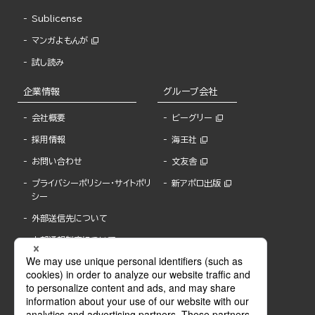
Sublicense
マンガよもんが
試し読み
企業情報
グループ会社
会社概要
ビーグリー
採用情報
海王社
お問い合わせ
文友舎
プライバシーポリシー・サイトポリ
新アポロ出版
シー
外部送信先について
内部通報制度について