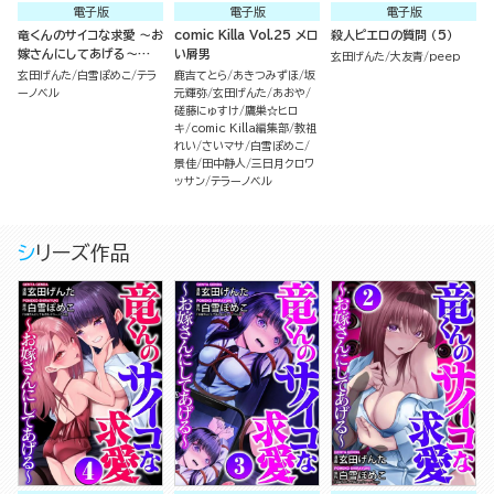
電子版
電子版
電子版
竜くんのサイコな求愛 ～お
comic Killa Vol.25 メロ
殺人ピエロの質問 （5）
嫁さんにしてあげる～
い屑男
玄田げんた
大友青
peep
（4）
玄田げんた
白雪ぽめこ
テラ
鹿吉てとら
あきつみずほ
坂
ーノベル
元輝弥
玄田げんた
あおや
磋藤にゅすけ
鷹巣☆ヒロ
キ
comic Killa編集部
教祖
れい
さいマサ
白雪ぽめこ
景佳
田中静人
三日月クロワ
ッサン
テラーノベル
シリーズ作品