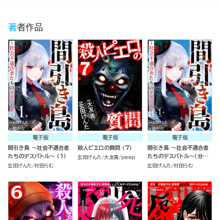
著者作品
電子版
電子版
電子版
間引き島 ～社会不適合者
殺人ピエロの質問 （7）
間引き島 ～社会不適合者
たちのデスバトル～ （1）
たちのデスバトル～（分冊
玄田げんた
大友青
peep
版）
玄田げんた
村田らむ
玄田げんた
村田らむ