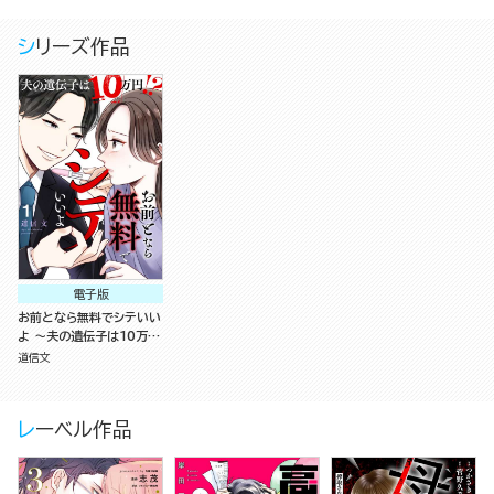
シリーズ作品
電子版
お前となら無料でシテいい
よ ～夫の遺伝子は10万
円!?～ （1）
道信文
レーベル作品