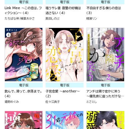
電子版
電子版
電子版
Link Mee ～この恋は、フ
嗤うサレ妻 復讐の好機は
不自由すぎる僕らの恋は
ィクション～ （4）
逃さない （4）
（3）
たちばな梓
榛葉あかさ
黒田しのぶ
晴瀬リン
電子版
電子版
電子版
飲んで、滑って、奈落まで。
子宮恋愛 ～another～
アンチは隣で密かに笑う
（4）
（2）
～優先席に座っただけなの
に～ （2）
嬉野めぐみ
佐々江典子
とさとし