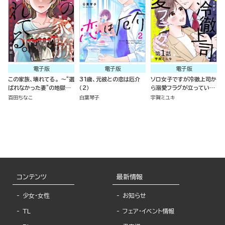
電子版
電子版
電子版
この家族、壊れてる。 ～“選
31歳、元彼との恋は厄介
ソロ女子ですが冷徹上司か
ばれなかった妻”の地獄～
（2）
ら溺愛フラグが立っていま
（分冊版）
す…!?（分冊版）
百田ちなこ
白葉琴子
宇賀ミユキ
コンテンツ
最新情報
少女・女性
お知らせ
TL
フェア・イベント情報