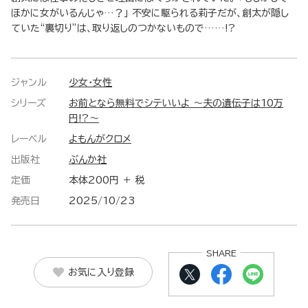
ほかに女がいるんじゃ…？」 不安に駆られる莉子だが、創太が隠し
ていた“裏切り”は、取り返しのつかないもので……!?
ジャンル
少女・女性
シリーズ
お前となら無料でシテいいよ ～夫の遺伝子は10万
円!?～
レーベル
よもんがクロメ
出版社
ぶんか社
定価
本体200円 ＋ 税
発売日
2025/10/23
SHARE
お気に入り登録