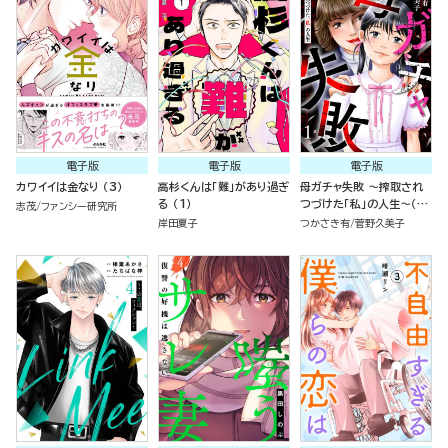
電子版
電子版
電子版
カワイイは金なり （3）
高杉くんは「難」があり過ぎ
母ガチャ失敗 ～搾取され
る （1）
つづけた「私」の人生～（分
志茂
ファンシー研究所
冊版）
岸田夏子
つかさき有
菅野久美子