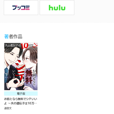
著者作品
電子版
お前となら無料でシテいい
よ ～夫の遺伝子は10万
円!?～ （1）
道信文