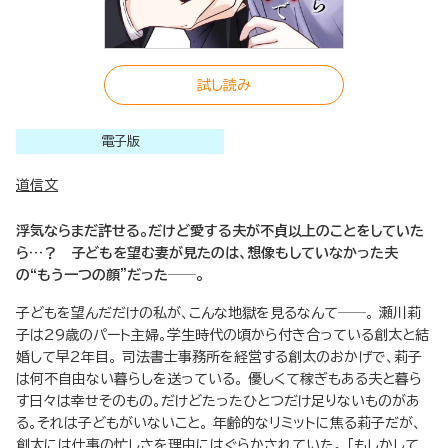
試し読み
電子版
道信文
浮気ならまだ許せる。だけど愛する夫が不貞以上のことをしていた
ら…？ 子どもを望む妻が見たのは、想像もしていなかった夫
の“もう一つの顔”だった──。
子どもを望んだだけの私が、こんな地獄を見るなんて──。 瀬川莉
子は29歳のパート主婦。学生時代の頃から付き合っている創太と結
婚して早2年目。 司法書士事務所を経営する創太のおかげで、莉子
は何不自由ない暮らしを送っている。 優しくて稼ぎもある夫と暮ら
す日々は幸せそのもの。だけどたったひとつだけ足りないものがあ
る。それは子どもがいないこと。 年齢的なリミットに焦る莉子だが、
創太には仕事の忙しさを理由にはぐらかされていた。 「もしかして