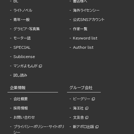
BL
書店様へ
ライトノベル
海外ライセンシー
青年・一般
公式SNSアカウント
グラビア・写真集
作家一覧
モーター誌
Keyword list
SPECIAL
Author list
Sublicense
マンガよもんが
試し読み
企業情報
グループ会社
会社概要
ビーグリー
採用情報
海王社
お問い合わせ
文友舎
プライバシーポリシー・サイトポリ
新アポロ出版
シー