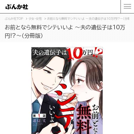
ぶんか社TOP
少女・女性
お前となら無料でシテいいよ ～夫の遺伝子は10万円!?～（分冊版
お前となら無料でシテいいよ ～夫の遺伝子は10万
円!?～（分冊版）