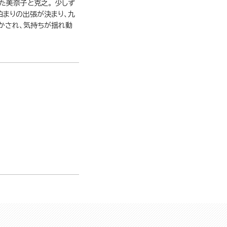
た美奈子と克之。 少しず
泊まりの出張が決まり、九
かされ、気持ちが揺れ動