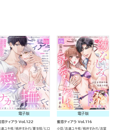
電子版
電子版
蜜恋ティアラ Vol.122
蜜恋ティアラ Vol.116
志連ユキ枝
桃井すみれ
夏生恒
ヒロ
小豆
志連ユキ枝
桃井すみれ
志堂