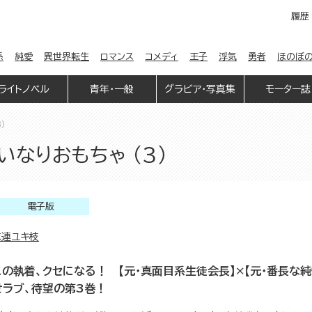
履歴
係
純愛
異世界転生
ロマンス
コメディ
王子
浮気
勇者
ほのぼ
ライトノベル
青年・一般
グラビア・写真集
モーター誌
）
なりおもちゃ （3）
電子版
志連ユキ枝
この執着、クセになる！ 【元・真面目系生徒会長】×【元・番長な
せラブ、待望の第3巻！