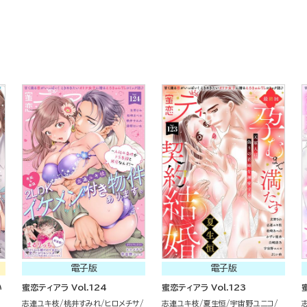
電子版
電子版
い
蜜恋ティアラ Vol.124
蜜恋ティアラ Vol.123
志連ユキ枝
桃井すみれ
ヒロメチサ
志連ユキ枝
夏生恒
宇宙野ユニコ