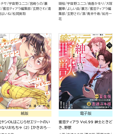
メチサ
宇宙野ユニコ
宮崎うの
裏
瑚桜
宇宙野ユニコ
南香かをり
大塚
方
蜜恋ティアラ編集部
玄野さわ
湯
麗華
よしい由
裏方
蜜恋ティアラ編
朝はいね
松岡実取
集部
玄野さわ
濘
青井千寿
如月一
花
紙版
電子版
元ヤンOLはこじらせエリートのい
蜜恋ティアラ Vol.99 紳士ときど
いなりおもちゃ （2） 【かきおろし
き、野獣
漫画＆電子限定ペーパー付】