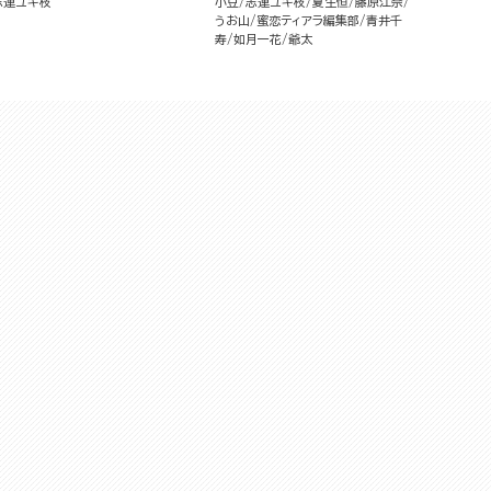
志連ユキ枝
小豆
志連ユキ枝
夏生恒
藤原江奈
うお山
蜜恋ティアラ編集部
青井千
寿
如月一花
爺太