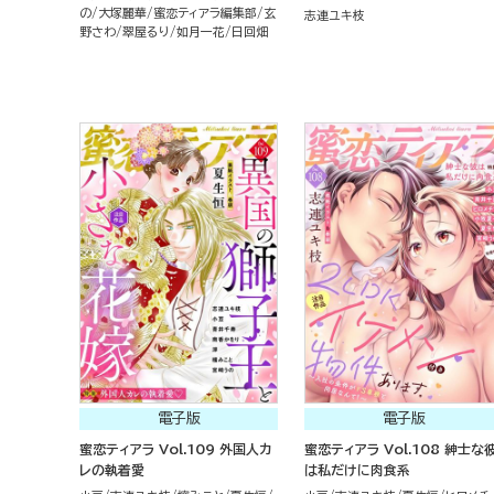
の
大塚麗華
蜜恋ティアラ編集部
玄
志連ユキ枝
野さわ
翠屋るり
如月一花
日回畑
電子版
電子版
蜜恋ティアラ Vol.109 外国人カ
蜜恋ティアラ Vol.108 紳士な
レの執着愛
は私だけに肉食系