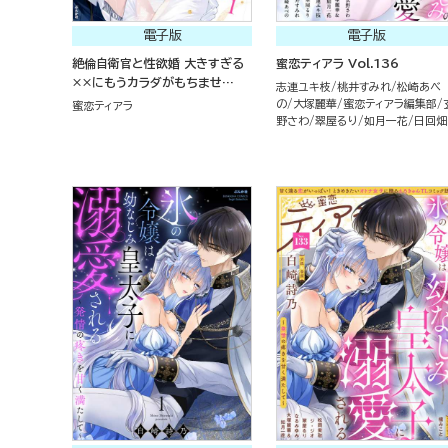
電子版
電子版
絶倫自衛官と性欲婚 大きすぎる
蜜恋ティアラ Vol.136
××にもうカラダがもちませ
志連ユキ枝
桃井すみれ
松崎あべ
ん…！ （1）
の
大塚麗華
蜜恋ティアラ編集部
蜜恋ティアラ
野さわ
翠屋るり
如月一花
日回畑