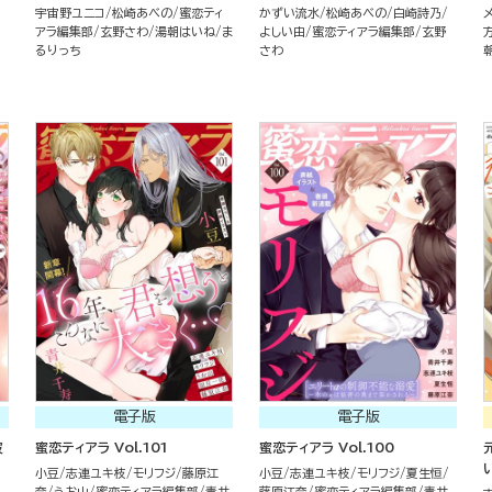
宇宙野ユニコ
松崎あべの
蜜恋ティ
かずい流水
松崎あべの
白崎詩乃
アラ編集部
玄野さわ
湯朝はいね
ま
よしい由
蜜恋ティアラ編集部
玄野
るりっち
さわ
電子版
電子版
彼
蜜恋ティアラ Vol.101
蜜恋ティアラ Vol.100
小豆
志連ユキ枝
モリフジ
藤原江
小豆
志連ユキ枝
モリフジ
夏生恒
奈
うお山
蜜恋ティアラ編集部
青井
藤原江奈
蜜恋ティアラ編集部
青井