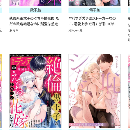
電子版
電子版
執着系王太子のぐちゃ甘夜伽 た
ヤバすぎガチ恋ストーカーなの
だの政略結婚なのに溺愛は想定外
に、溺愛上手で沼すぎる!!!（単話
です
版）
玄
あまき
梅ちゃづけ