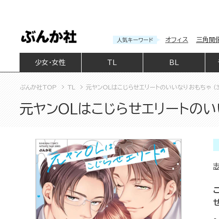
オフィス
三角関
人気キーワード
少女・女性
TL
BL
ぶんか社TOP
TL
元ヤンOLはこじらせエリートのいいなりおもちゃ （3
元ヤンOLはこじらせエリートのいい