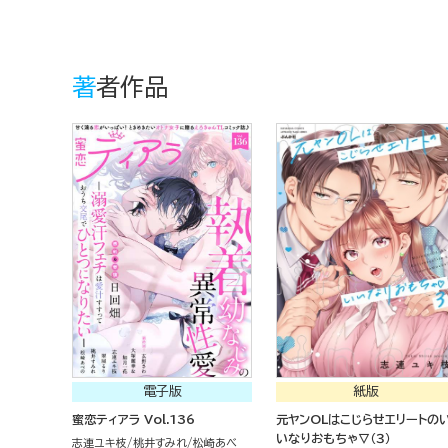
著者作品
電子版
紙版
蜜恋ティアラ Vol.136
元ヤンOLはこじらせエリートの
いなりおもちゃ▽（３）
志連ユキ枝
桃井すみれ
松崎あべ