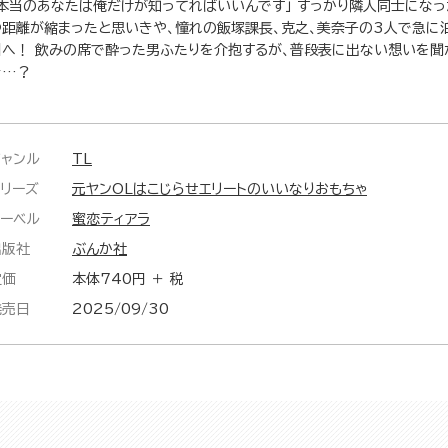
「本当のあなたは俺だけが知ってればいいんです」 すっかり隣人同士になっ
つ距離が縮まったと思いきや、憧れの飯塚課長、克之、美奈子の3人で急に
州へ！ 飲みの席で酔った男ふたりを介抱するが、普段表に出ない想いを聞
き…？
ジャンル
TL
シリーズ
元ヤンOLはこじらせエリートのいいなりおもちゃ
レーベル
蜜恋ティアラ
出版社
ぶんか社
定価
本体740円 ＋ 税
発売日
2025/09/30