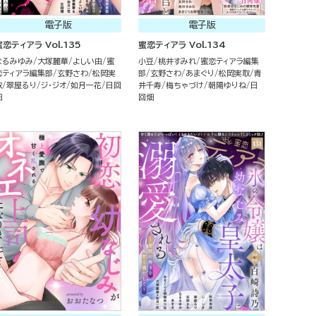
電子版
電子版
蜜恋ティアラ Vol.135
蜜恋ティアラ Vol.134
なるみゆみ
大塚麗華
よしい由
蜜
小豆
桃井すみれ
蜜恋ティアラ編集
恋ティアラ編集部
玄野さわ
松岡実
部
玄野さわ
あまぐり
松岡実取
青
取
翠屋るり
ジ・ジオ
如月一花
日回
井千寿
梅ちゃづけ
朝陽ゆりね
日
畑
回畑