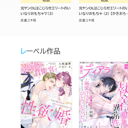
紙版
紙版
元ヤンOLはこじらせエリートのい
元ヤンOLはこじらせエリートの
いなりおもちゃ▽（３）
いなりおもちゃ （2） 【かきおろ
漫画＆電子限定ペーパー付】
志連ユキ枝
志連ユキ枝
レーベル作品