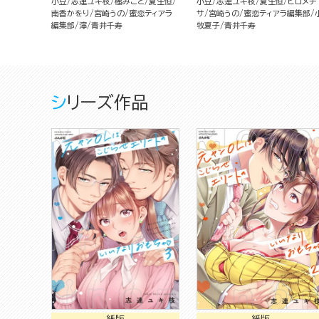
小豆
志連ユキ枝
櫁みこと
夏生恒
小豆
志連ユキ枝
夏生恒
ヒロメチ
南香かをり
宮崎うの
蜜恋ティアラ
サ
宮崎うの
蜜恋ティアラ編集部
編集部
濘
青井千寿
牧夏子
青井千寿
シリーズ作品