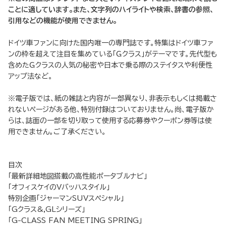
ことに適しています。また、文字列のハイライトや検索、辞書の参照、
引用などの機能が使用できません。
ドイツ車ファンに向けた国内唯一の専門誌です。特集はドイツ車ファ
ンの枠を超えて注目を集めている「Ｇクラス」がテーマです。先代型も
含めたＧクラスの人気の秘密や日本で乗る際のステイタスや利便性
アップ法など。
※電子版では、紙の雑誌と内容が一部異なり、非表示もしくは掲載さ
れないページがある他、特別付録はついておりません。尚、電子版か
らは、誌面の一部を切り取って使用する応募券やクーポン券等は使
用できません。ご了承ください。
目次
「最新詳細地図搭載の高性能ポータブルナビ」
「オフィスケイのVバッハスタイル」
特別企画「ジャーマンSUVスペシャル」
「Gクラス&,GLシリーズ」
「G-CLASS FAN MEETING SPRING」