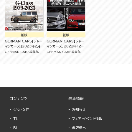
紙版
紙版
GERMAN CARS【ジャー
GERMAN CARS【ジャー
マンカーズ】2023年2月号
マンカーズ】2022年12月
[雑誌]
号
GERMAN CARS編集部
GERMAN CARS編集部
コンテンツ
最新情報
少女・女性
お知らせ
TL
フェア・イベント情報
BL
書店様へ