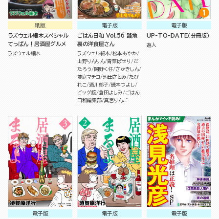
紙版
電子版
電子版
ラズウェル細木スペシャル
ごはん日和 Vol.56 路地
UP-TO-DATE（分冊版）
てっぱん！居酒屋グルメ
裏の洋食屋さん
遊人
ラズウェル細木
ラズウェル細木
松本あやか
山野りんりん
青菜ぱせり
だ
たろう
岡野く仔
さかきしん
並庭マチコ
池田さとみ
たび
れこ
酒川郁子
磯本つよし
ビッグ錠
倉田よしみ
ごはん
日和編集部
真宮りんご
電子版
電子版
電子版