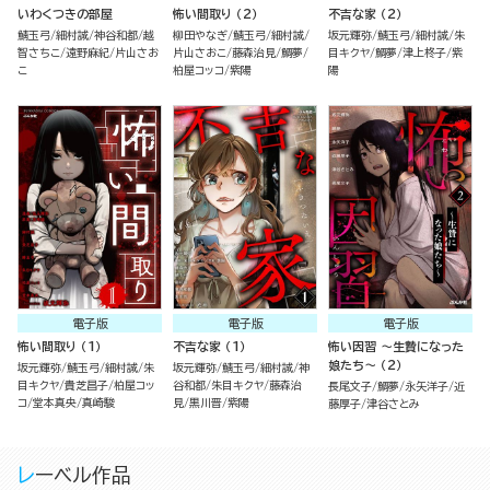
いわくつきの部屋
怖い間取り （2）
不吉な家 （2）
鯖玉弓
細村誠
神谷和都
越
柳田やなぎ
鯖玉弓
細村誠
坂元輝弥
鯖玉弓
細村誠
朱
智さちこ
遠野麻紀
片山さお
片山さおこ
藤森治見
鯛夢
目キクヤ
鯛夢
津上柊子
紫
こ
柏屋コッコ
紫陽
陽
電子版
電子版
電子版
怖い間取り （1）
不吉な家 （1）
怖い因習 ～生贄になった
娘たち～ （2）
坂元輝弥
鯖玉弓
細村誠
朱
坂元輝弥
鯖玉弓
細村誠
神
目キクヤ
貴芝昌子
柏屋コッ
谷和都
朱目キクヤ
藤森治
長尾文子
鯛夢
永矢洋子
近
コ
堂本真央
真崎駿
見
黒川晋
紫陽
藤厚子
津谷さとみ
レーベル作品