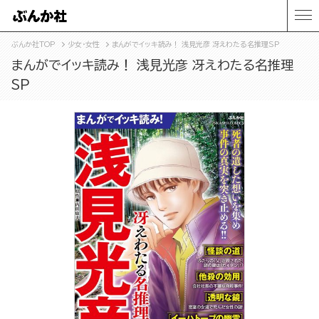
ぶんか社TOP
少女・女性
まんがでイッキ読み！ 浅見光彦 冴えわたる名推理SP
まんがでイッキ読み！ 浅見光彦 冴えわたる名推理
SP