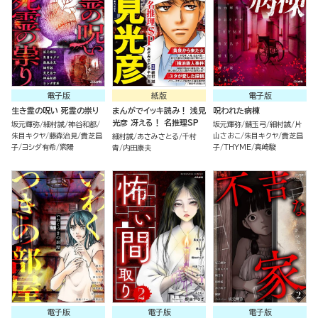
電子版
紙版
電子版
生き霊の呪い 死霊の祟り
まんがでイッキ読み！ 浅見
呪われた病棟
光彦 冴える！ 名推理SP
坂元輝弥
細村誠
神谷和都
坂元輝弥
鯖玉弓
細村誠
片
朱目キクヤ
藤森治見
貴芝昌
山さおこ
朱目キクヤ
貴芝昌
細村誠
あさみさとる
千村
子
ヨシダ有希
紫陽
子
THYME
真崎駿
青
内田康夫
電子版
電子版
電子版