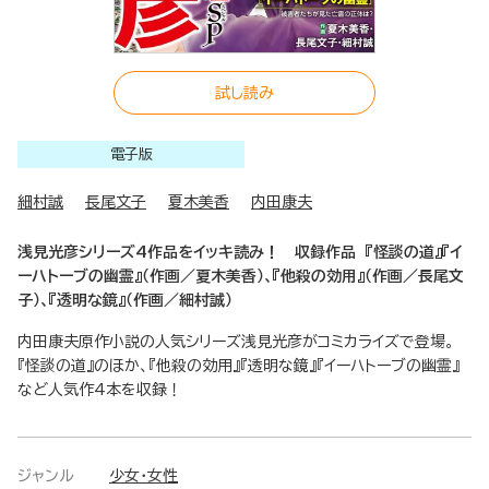
試し読み
電子版
細村誠
長尾文子
夏木美香
内田康夫
浅見光彦シリーズ4作品をイッキ読み！ 収録作品 『怪談の道』『イ
ーハトーブの幽霊』（作画／夏木美香）、『他殺の効用』（作画／長尾文
子）、『透明な鏡』（作画／細村誠）
内田康夫原作小説の人気シリーズ浅見光彦がコミカライズで登場。
『怪談の道』のほか、『他殺の効用』『透明な鏡』『イーハトーブの幽霊』
など人気作4本を収録！
ジャンル
少女・女性