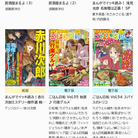
居酒屋まるよ （3）
居酒屋まるよ （2）
まんがでイッキ読み！ 浅見
光彦 名推理は正義！ SP
須賀原洋行
須賀原洋行
夏木美香
あさみさとる
渡千
枝
内田康夫
紙版
電子版
電子版
まんがでイッキ読み！赤川
ごはん日和 Vol.55 秋旅
ごはん日和 Vol.54 スパイ
次郎ミステリー傑作選 戦
♪ 行楽グルメ
スのトリコ
慄！霊感ミステリーSP
アンソロジー
赤川次郎
小松鳩
ラズウェル細木
松本
ラズウェル細木
松本あやか
あやか
山野りんりん
だたろ
山野りんりん
青菜ぱせり
だ
う
岡野く仔
さかきしん
たび
たろう
岡野く仔
さかきしん
れこ
無動むど
犬彦・フィッツ
池田さとみ
たびれこ
なぐ
ジェラルド
磯本つよし
米戸
も
磯本つよし
榊こつぶ
ご
卵田
ビッグ錠
ごはん日和編
はん日和編集部
真宮りんご
集部
真宮りんご
サメマチオ
迷子
橋本コメヒコ