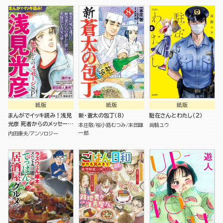
紙版
紙版
紙版
まんがでイッキ読み！浅見
新・蒼太の包丁（８）
駐在さんとわたし（２）
光彦 死者からのメッセージ
本庄敬
桜小路むつみ
末田雄
尚騎ユウ
SP
一郎
内田康夫
アンソロジー