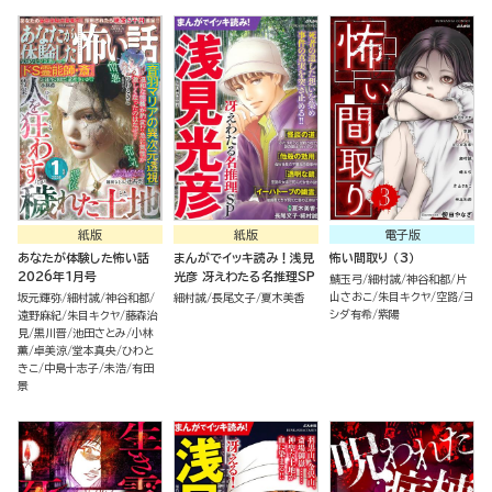
紙版
紙版
電子版
あなたが体験した怖い話
まんがでイッキ読み！浅見
怖い間取り （3）
2026年1月号
光彦 冴えわたる名推理SP
鯖玉弓
細村誠
神谷和都
片
山さおこ
朱目キクヤ
空路
ヨ
坂元輝弥
細村誠
神谷和都
細村誠
長尾文子
夏木美香
シダ有希
紫陽
遠野麻紀
朱目キクヤ
藤森治
見
黒川晋
池田さとみ
小林
薫
卓美涼
堂本真央
ひわと
きこ
中島十志子
未浩
有田
景